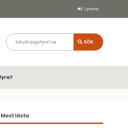
Lyssna
Sök på tjugofyra7.se
fyra7
Mest lästa