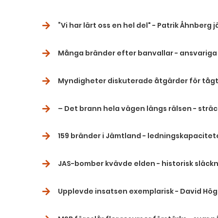
”Vi har lärt oss en hel del" - Patrik Åhnberg
Många bränder efter banvallar - ansvariga 
Myndigheter diskuterade åtgärder för tågt
– Det brann hela vägen längs rälsen - sträc
159 bränder i Jämtland - ledningskapacitet
JAS-bomber kvävde elden - historisk släckn
Upplevde insatsen exemplarisk - David Hög