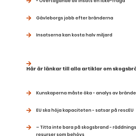
- Övertagande av insats en icke-fråga
Gävleborgs jobb efter bränderna
Insatserna kan kosta halv miljard
Här är länkar till alla artiklar om skog
Kunskaperna måste öka - analys av bränder
EU ska höja kapaciteten - satsar på rescEU
– Titta inte bara på skogsbrand - räddning
resurser som behövs