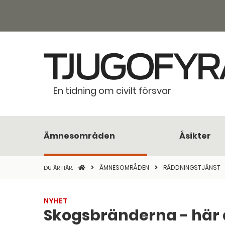
En tidning om civilt försvar
Ämnesområden
Åsikter
STARTSIDAN
ÄMNESOMRÅDEN
RÄDDNINGSTJÄNST
DU ÄR HÄR:
NYHET
Skogsbränderna - här ä