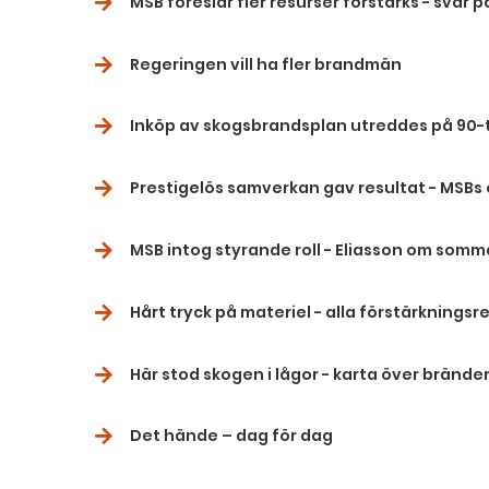
MSB föreslår fler resurser förstärks - svar 
Regeringen vill ha fler brandmän
Inköp av skogsbrandsplan utreddes på 90-t
Prestigelös samverkan gav resultat - MSBs
MSB intog styrande roll - Eliasson om som
Hårt tryck på materiel - alla förstärknings
Här stod skogen i lågor - karta över bränder
Det hände – dag för dag