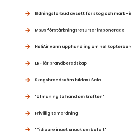
Eldningsförbud avsett för skog och mark - i
MSBs förstärkningsresurser imponerade
HeliAir vann upphandling om helikopterbe
LRF lär brandberedskap
Skogsbrandsvärn bildas i Sala
"Utmaning ta hand om kraften"
Frivillig samordning
"Tidigare inget snack om betalt"