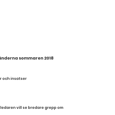
sbränderna sommaren 2018
 och insatser
sledaren vill se bredare grepp om