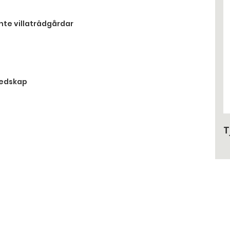
nte villaträdgårdar
redskap
T