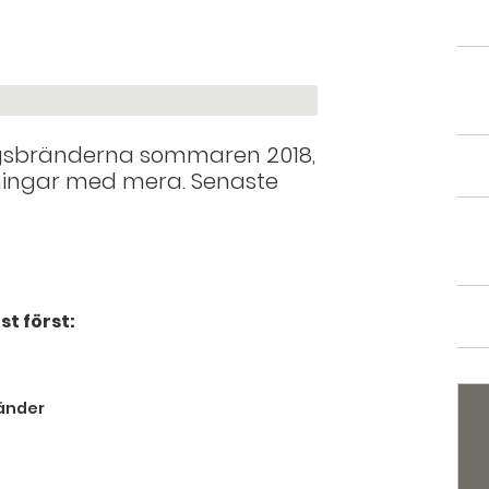
skogsbränderna sommaren 2018,
dningar med mera. Senaste
t först:
ränder