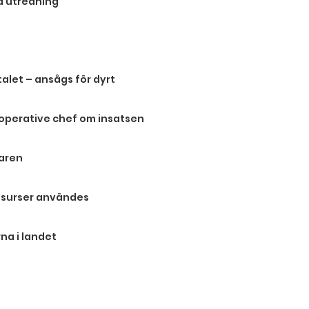
på utredning
alet – ansågs för dyrt
 operative chef om insatsen
maren
resurser användes
na i landet