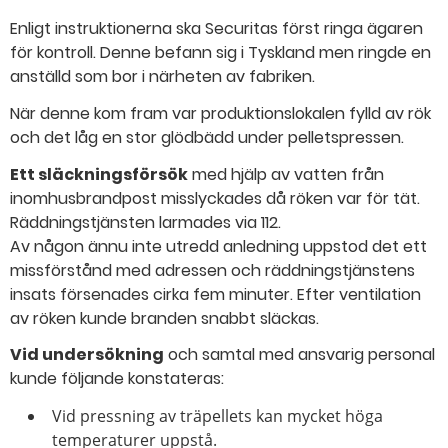
Enligt instruktionerna ska Securitas först ringa ägaren
för kontroll. Denne befann sig i Tyskland men ringde en
anställd som bor i närheten av fabriken.
När denne kom fram var produktionslokalen fylld av rök
och det låg en stor glödbädd under pelletspressen.
Ett släckningsförsök
med hjälp av vatten från
inomhusbrandpost misslyckades då röken var för tät.
Räddningstjänsten larmades via 112.
Av någon ännu inte utredd anledning uppstod det ett
missförstånd med adressen och räddningstjänstens
insats försenades cirka fem minuter. Efter ventilation
av röken kunde branden snabbt släckas.
Vid undersökning
och samtal med ansvarig personal
kunde följande konstateras:
Vid pressning av träpellets kan mycket höga
temperaturer uppstå.