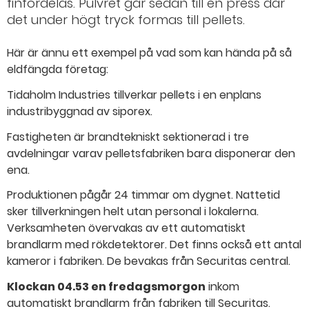
finfördelas. Pulvret går sedan till en press där
det under högt tryck formas till pellets.
Här är ännu ett exempel på vad som kan hända på så
eldfängda företag:
Tidaholm Industries tillverkar pellets i en enplans
industribyggnad av siporex.
Fastigheten är brandtekniskt sektionerad i tre
avdelningar varav pelletsfabriken bara disponerar den
ena.
Produktionen pågår 24 timmar om dygnet. Nattetid
sker tillverkningen helt utan personal i lokalerna.
Verksamheten övervakas av ett automatiskt
brandlarm med rökdetektorer. Det finns också ett antal
kameror i fabriken. De bevakas från Securitas central.
Klockan 04.53 en fredagsmorgon
inkom
automatiskt brandlarm från fabriken till Securitas.