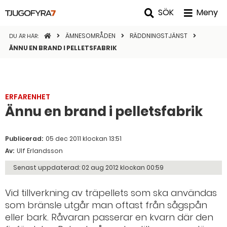
SÖK
Meny
STARTSIDAN
ÄMNESOMRÅDEN
RÄDDNINGSTJÄNST
DU ÄR HÄR:
ÄNNU EN BRAND I PELLETSFABRIK
ERFARENHET
Ännu en brand i pelletsfabrik
Publicerad:
05 dec 2011 klockan 13:51
Av:
Ulf Erlandsson
Senast uppdaterad:
02 aug 2012 klockan 00:59
Vid tillverkning av träpellets som ska användas
som bränsle utgår man oftast från sågspån
eller bark. Råvaran passerar en kvarn där den