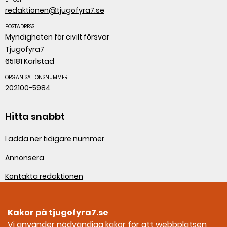
redaktionen@tjugofyra7.se
POSTADRESS
Myndigheten för civilt försvar
Tjugofyra7
65181 Karlstad
ORGANISATIONSNUMMER
202100-5984
Hitta snabbt
Ladda ner tidigare nummer
Annonsera
Kontakta redaktionen
Om webbplatsen
Kakor på tjugofyra7.se
Sociala medier
Vi använder nödvändiga kakor för att webbplatsen