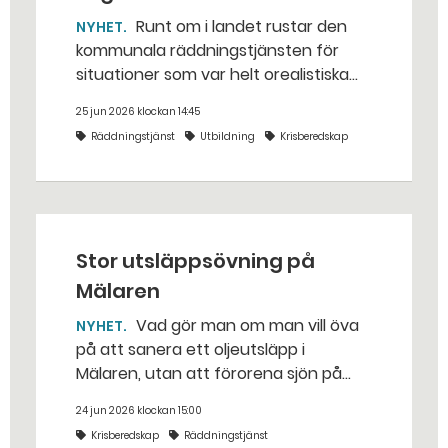
Runt om i landet rustar den
NYHET
kommunala räddningstjänsten för
situationer som var helt orealistiska
för bara några år sedan — med illvilliga
25 jun 2026 klockan 14:45
bakhåll, utspridda granater och hot
Räddningstjänst
Utbildning
Krisberedskap
från livsfarliga drönare i det
traditionella uppdraget.
Stor utsläppsövning på
Mälaren
Vad gör man om man vill öva
NYHET
på att sanera ett oljeutsläpp i
Mälaren, utan att förorena sjön på
riktigt? Jo, man släpper ut popcorn i
24 jun 2026 klockan 15:00
stället. Det gjorde räddningstjänsten i
Krisberedskap
Räddningstjänst
Eskilstuna – tio kubikmeter närmare