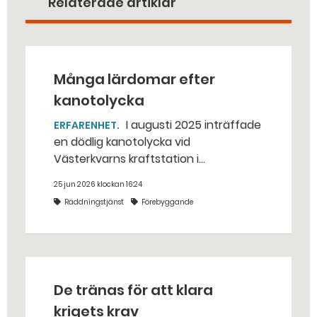
Relaterade artiklar
Många lärdomar efter
kanotolycka
I augusti 2025 inträffade
ERFARENHET
en dödlig kanotolycka vid
Västerkvarns kraftstation i
Hallstahammars kommun.
25 jun 2026 klockan 16:24
Räddningstjänst
Förebyggande
De tränas för att klara
krigets krav