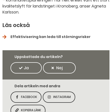
– Kontinuitetsplaneringen har helt enkelt varit ett stort
kvalitetslyft för landstinget i Kronoberg, anser Agneta
Karlsson.
Läs också
Effektivisering kan leda till störningsrisker
Uppskattade du artikeln?
Ja
Nej
Dela artikeln med andra
FACEBOOK
INSTAGRAM
DELA SIDAN PÅ
DELA SIDAN PÅ
KOPIERA LÄNK