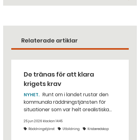
Relaterade artiklar
De tränas för att klara
krigets krav
Runt om i landet rustar den
NYHET
kommunala räddningstjänsten för
situationer som var helt orealistiska
för bara några år sedan — med illvilliga
25 jun 2026 klockan 14:45
bakhåll, utspridda granater och hot
Räddningstjänst
Utbildning
Krisberedskap
från livsfarliga drönare i det
traditionella uppdraget.