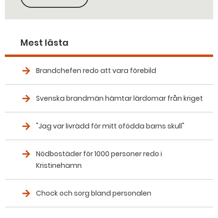
KOPIERA SIDANS LÄNK
Mest lästa
Brandchefen redo att vara förebild
Svenska brandmän hämtar lärdomar från kriget
"Jag var livrädd för mitt ofödda barns skull"
Nödbostäder för 1000 personer redo i
Kristinehamn
Chock och sorg bland personalen