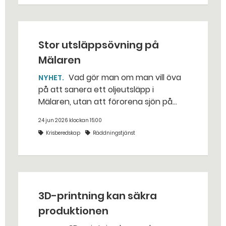
Stor utsläppsövning på
Mälaren
Vad gör man om man vill öva
NYHET
på att sanera ett oljeutsläpp i
Mälaren, utan att förorena sjön på
riktigt? Jo, man släpper ut popcorn i
24 jun 2026 klockan 15:00
stället. Det gjorde räddningstjänsten i
Krisberedskap
Räddningstjänst
Eskilstuna – tio kubikmeter närmare
bestämt.
3D-printning kan säkra
produktionen