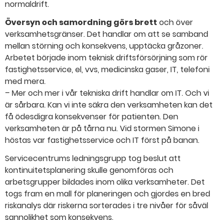
normaldrift.
Översyn och samordning görs brett
och över
verksamhetsgränser. Det handlar om att se samband
mellan störning och konsekvens, upptäcka gråzoner.
Arbetet började inom teknisk driftsförsörjning som rör
fastighetsservice, el, vvs, medicinska gaser, IT, telefoni
med mera.
– Mer och mer i vår tekniska drift handlar om IT. Och vi
är sårbara. Kan vi inte säkra den verksamheten kan det
få ödesdigra konsekvenser för patienten. Den
verksamheten är på tårna nu. Vid stormen Simone i
höstas var fastighetsservice och IT först på banan.
Servicecentrums ledningsgrupp tog beslut att
kontinuitetsplanering skulle genomföras och
arbetsgrupper bildades inom olika verksamheter. Det
togs fram en mall för planeringen och gjordes en bred
riskanalys där riskerna sorterades i tre nivåer för såväl
sannolikhet som konsekvens.