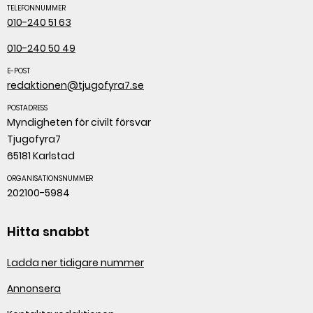
TELEFONNUMMER
010-240 51 63
010-240 50 49
E-POST
redaktionen@tjugofyra7.se
POSTADRESS
Myndigheten för civilt försvar
Tjugofyra7
65181 Karlstad
ORGANISATIONSNUMMER
202100-5984
Hitta snabbt
Ladda ner tidigare nummer
Annonsera