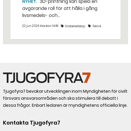
3D-printning kan spela en
NYHET
avgörande roll för att hålla i gång
livsmedels- och
dricksvattenproduktionen vid kris och
22 jun 2026 klockan 14:49
Krisberedskap
Teknik
krig. – Det går att vinna mycket tid
genom att 3D-printa reservdelar,
säger Susanne Norén, enhetschef vid
Livsmedelsverket.
Tjugofyra7 bevakar utvecklingen inom Myndigheten för civilt
försvars ansvarsområden och ska stimulera till debatt i
dessa frågor. Enbart ledaren är myndighetens officiella linje.
Kontakta Tjugofyra7