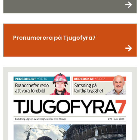
Prenumerera på Tjugofyra7