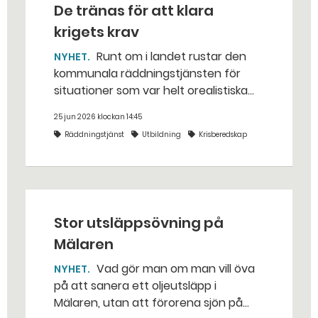
De tränas för att klara
krigets krav
Runt om i landet rustar den
NYHET
kommunala räddningstjänsten för
situationer som var helt orealistiska
för bara några år sedan — med illvilliga
25 jun 2026 klockan 14:45
bakhåll, utspridda granater och hot
Räddningstjänst
Utbildning
Krisberedskap
från livsfarliga drönare i det
traditionella uppdraget.
Stor utsläppsövning på
Mälaren
Vad gör man om man vill öva
NYHET
på att sanera ett oljeutsläpp i
Mälaren, utan att förorena sjön på