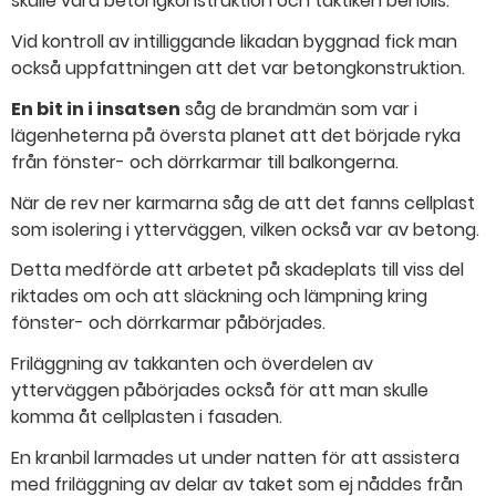
skulle vara betongkonstruktion och taktiken behölls.
Vid kontroll av intilliggande likadan byggnad fick man
också uppfattningen att det var betongkonstruktion.
En bit in i insatsen
såg de brandmän som var i
lägenheterna på översta planet att det började ryka
från fönster- och dörrkarmar till balkongerna.
När de rev ner karmarna såg de att det fanns cellplast
som isolering i ytterväggen, vilken också var av betong.
Detta medförde att arbetet på skadeplats till viss del
riktades om och att släckning och lämpning kring
fönster- och dörrkarmar påbörjades.
Friläggning av takkanten och överdelen av
ytterväggen påbörjades också för att man skulle
komma åt cellplasten i fasaden.
En kranbil larmades ut under natten för att assistera
med friläggning av delar av taket som ej nåddes från