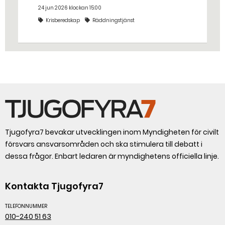
riktigt? Jo, man släpper ut popcorn i
24 jun 2026 klockan 15:00
stället. Det gjorde räddningstjänsten i
Krisberedskap
Räddningstjänst
Eskilstuna – tio kubikmeter närmare
bestämt.
Tjugofyra7 bevakar utvecklingen inom Myndigheten för civilt
försvars ansvarsområden och ska stimulera till debatt i
dessa frågor. Enbart ledaren är myndighetens officiella linje.
Kontakta Tjugofyra7
TELEFONNUMMER
010-240 51 63