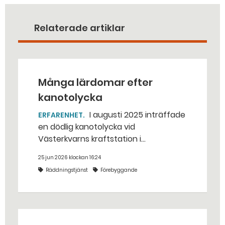
Relaterade artiklar
Många lärdomar efter
kanotolycka
I augusti 2025 inträffade
ERFARENHET
en dödlig kanotolycka vid
Västerkvarns kraftstation i
Hallstahammars kommun.
25 jun 2026 klockan 16:24
Räddningstjänst
Förebyggande