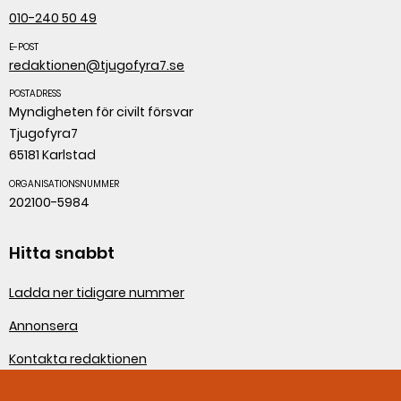
010-240 50 49
E-POST
redaktionen@tjugofyra7.se
POSTADRESS
Myndigheten för civilt försvar
Tjugofyra7
65181 Karlstad
ORGANISATIONSNUMMER
202100-5984
Hitta snabbt
Ladda ner tidigare nummer
Annonsera
Kontakta redaktionen
Om webbplatsen