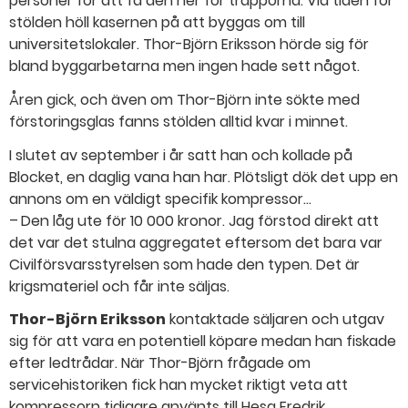
personer för att få den ner för trapporna. Vid tiden för
stölden höll kasernen på att byggas om till
universitetslokaler. Thor-Björn Eriksson hörde sig för
bland byggarbetarna men ingen hade sett något.
Åren gick, och även om Thor-Björn inte sökte med
förstoringsglas fanns stölden alltid kvar i minnet.
I slutet av september i år satt han och kollade på
Blocket, en daglig vana han har. Plötsligt dök det upp en
annons om en väldigt specifik kompressor...
– Den låg ute för 10 000 kronor. Jag förstod direkt att
det var det stulna aggregatet eftersom det bara var
Civilförsvarsstyrelsen som hade den typen. Det är
krigsmateriel och får inte säljas.
Thor-Björn Eriksson
kontaktade säljaren och utgav
sig för att vara en potentiell köpare medan han fiskade
efter ledtrådar. När Thor-Björn frågade om
servicehistoriken fick han mycket riktigt veta att
kompressorn tidigare använts till Hesa Fredrik.