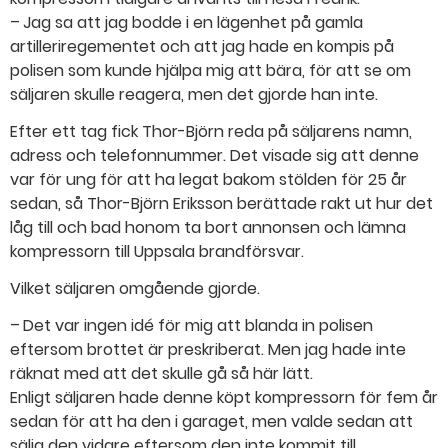
– Jag sa att jag bodde i en lägenhet på gamla
artilleriregementet och att jag hade en kompis på
polisen som kunde hjälpa mig att bära, för att se om
säljaren skulle reagera, men det gjorde han inte.
Efter ett tag fick Thor-Björn reda på säljarens namn,
adress och telefonnummer. Det visade sig att denne
var för ung för att ha legat bakom stölden för 25 år
sedan, så Thor-Björn Eriksson berättade rakt ut hur det
låg till och bad honom ta bort annonsen och lämna
kompressorn till Uppsala brandförsvar.
Vilket säljaren omgående gjorde.
– Det var ingen idé för mig att blanda in polisen
eftersom brottet är preskriberat. Men jag hade inte
räknat med att det skulle gå så här lätt.
Enligt säljaren hade denne köpt kompressorn för fem år
sedan för att ha den i garaget, men valde sedan att
sälja den vidare eftersom den inte kommit till