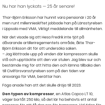
Nu har han lyckats — 25 år senare!
Thor-Björn Eriksson har hunnit vara pensionär i 20 år
men runt millennieskiftet jobbade han på Länsstyrelsen
i Uppsala med VMA, Viktigt meddelande till allmänheten.
När det visade sig att Hesa Fredrik inte tjöt på
dåvarande artilleriregementets område, åkte Thor-
Björn Eriksson dit för att undersöka saken.
– Jag klättrade upp på vinden där kompressorn skulle
stå och upptäckte att den var stulen. Jag blev sur och
bestämde mig för att hitta den och lämna tillbaka den
till Civilförsvarsstyrelsen som på den tiden var
ansvariga för VMA, berättar han.
Föga anade han att det skulle dröja till 2023.
Den typen av kompressor
, en Atlas Copco LT 10,
väger bortåt 250 kilo, så det lär ha behövts ett antal