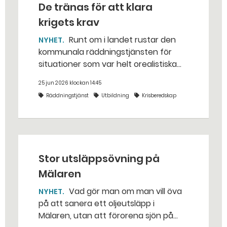
De tränas för att klara
krigets krav
Runt om i landet rustar den
NYHET
kommunala räddningstjänsten för
situationer som var helt orealistiska
för bara några år sedan — med illvilliga
25 jun 2026 klockan 14:45
bakhåll, utspridda granater och hot
Räddningstjänst
Utbildning
Krisberedskap
från livsfarliga drönare i det
traditionella uppdraget.
Stor utsläppsövning på
Mälaren
Vad gör man om man vill öva
NYHET
på att sanera ett oljeutsläpp i
Mälaren, utan att förorena sjön på