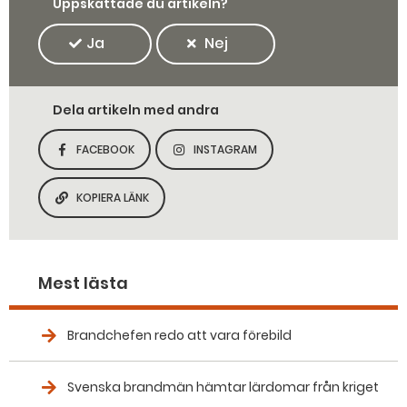
Uppskattade du artikeln?
Ja
Nej
Dela artikeln med andra
FACEBOOK
INSTAGRAM
DELA SIDAN PÅ
DELA SIDAN PÅ
KOPIERA LÄNK
KOPIERA SIDANS LÄNK
Mest lästa
Brandchefen redo att vara förebild
Svenska brandmän hämtar lärdomar från kriget