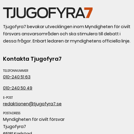
Tjugofyra7 bevakar utvecklingen inom Myndigheten för civilt
försvars ansvarsområden och ska stimulera till debatt i
dessa frågor. Enbart ledaren är myndighetens officiella linje.
Kontakta Tjugofyra7
TELEFONNUMMER
010-240 51 63
010-240 50 49
E-POST
redaktionen@tjugofyra7.se
POSTADRESS
Myndigheten för civilt försvar
Tjugofyra7
65181 Karlstad