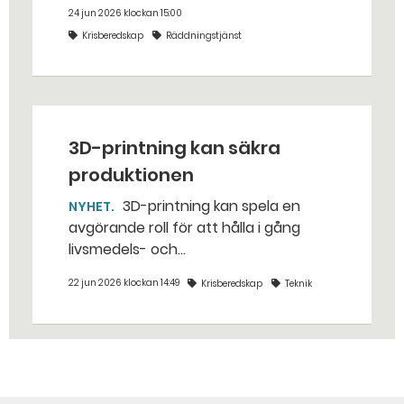
riktigt? Jo, man släpper ut popcorn i
24 jun 2026 klockan 15:00
stället. Det gjorde räddningstjänsten i
Krisberedskap
Räddningstjänst
Eskilstuna – tio kubikmeter närmare
bestämt.
3D-printning kan säkra
produktionen
3D-printning kan spela en
NYHET
avgörande roll för att hålla i gång
livsmedels- och
dricksvattenproduktionen vid kris och
22 jun 2026 klockan 14:49
Krisberedskap
Teknik
krig. – Det går att vinna mycket tid
genom att 3D-printa reservdelar,
säger Susanne Norén, enhetschef vid
Livsmedelsverket.