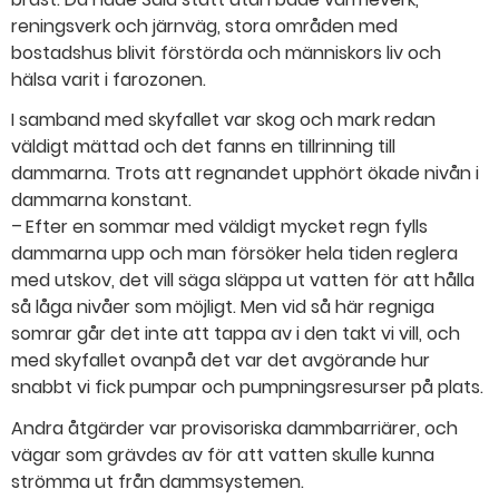
reningsverk och järnväg, stora områden med
bostadshus blivit förstörda och människors liv och
hälsa varit i farozonen.
I samband med skyfallet var skog och mark redan
väldigt mättad och det fanns en tillrinning till
dammarna. Trots att regnandet upphört ökade nivån i
dammarna konstant.
– Efter en sommar med väldigt mycket regn fylls
dammarna upp och man försöker hela tiden reglera
med utskov, det vill säga släppa ut vatten för att hålla
så låga nivåer som möjligt. Men vid så här regniga
somrar går det inte att tappa av i den takt vi vill, och
med skyfallet ovanpå det var det avgörande hur
snabbt vi fick pumpar och pumpningsresurser på plats.
Andra åtgärder var provisoriska dammbarriärer, och
vägar som grävdes av för att vatten skulle kunna
strömma ut från dammsystemen.