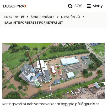
SÖK
Meny
STARTSIDAN
ÄMNESOMRÅDEN
KLIMAT/MILJÖ
DU ÄR HÄR:
SALA INTE FÖRBERETT FÖR SKYFALLET
Reningsverket och värmeverket är byggda på lågpunkter