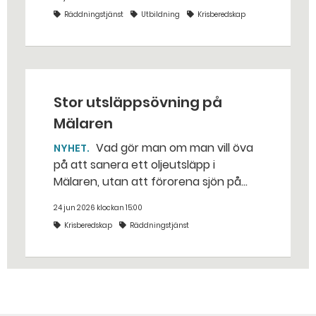
bakhåll, utspridda granater och hot
Räddningstjänst
Utbildning
Krisberedskap
från livsfarliga drönare i det
traditionella uppdraget.
Stor utsläppsövning på
Mälaren
Vad gör man om man vill öva
NYHET
på att sanera ett oljeutsläpp i
Mälaren, utan att förorena sjön på
riktigt? Jo, man släpper ut popcorn i
24 jun 2026 klockan 15:00
stället. Det gjorde räddningstjänsten i
Krisberedskap
Räddningstjänst
Eskilstuna – tio kubikmeter närmare
bestämt.