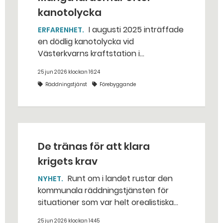
kanotolycka
I augusti 2025 inträffade
ERFARENHET
en dödlig kanotolycka vid
Västerkvarns kraftstation i
Hallstahammars kommun.
25 jun 2026 klockan 16:24
Räddningstjänst
Förebyggande
De tränas för att klara
krigets krav
Runt om i landet rustar den
NYHET
kommunala räddningstjänsten för
situationer som var helt orealistiska
för bara några år sedan — med illvilliga
25 jun 2026 klockan 14:45