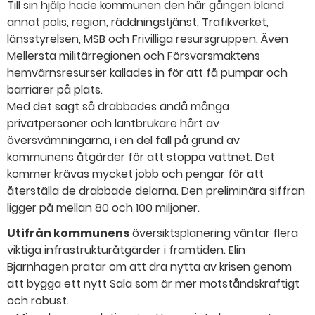
Till sin hjälp hade kommunen den här gången bland
annat polis, region, räddningstjänst, Trafikverket,
länsstyrelsen, MSB och Frivilliga resursgruppen. Även
Mellersta militärregionen och Försvarsmaktens
hemvärnsresurser kallades in för att få pumpar och
barriärer på plats.
Med det sagt så drabbades ändå många
privatpersoner och lantbrukare hårt av
översvämningarna, i en del fall på grund av
kommunens åtgärder för att stoppa vattnet. Det
kommer krävas mycket jobb och pengar för att
återställa de drabbade delarna. Den preliminära siffran
ligger på mellan 80 och 100 miljoner.
Utifrån kommunens
översiktsplanering väntar flera
viktiga infrastrukturåtgärder i framtiden. Elin
Bjarnhagen pratar om att dra nytta av krisen genom
att bygga ett nytt Sala som är mer motståndskraftigt
och robust.