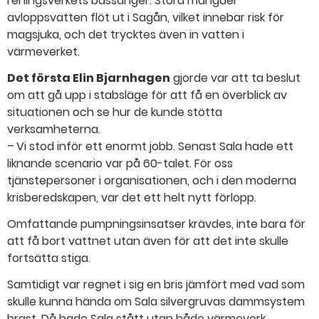
reningsverkets bassänger. Stora mängder
avloppsvatten flöt ut i Sagån, vilket innebar risk för
magsjuka, och det trycktes även in vatten i
värmeverket.
Det första Elin Bjarnhagen
gjorde var att ta beslut
om att gå upp i stabsläge för att få en överblick av
situationen och se hur de kunde stötta
verksamheterna.
– Vi stod inför ett enormt jobb. Senast Sala hade ett
liknande scenario var på 60-talet. För oss
tjänstepersoner i organisationen, och i den moderna
krisberedskapen, var det ett helt nytt förlopp.
Omfattande pumpningsinsatser krävdes, inte bara för
att få bort vattnet utan även för att det inte skulle
fortsätta stiga.
Samtidigt var regnet i sig en bris jämfört med vad som
skulle kunna hända om Sala silvergruvas dammsystem
brast. Då hade Sala stått utan både värmeverk,