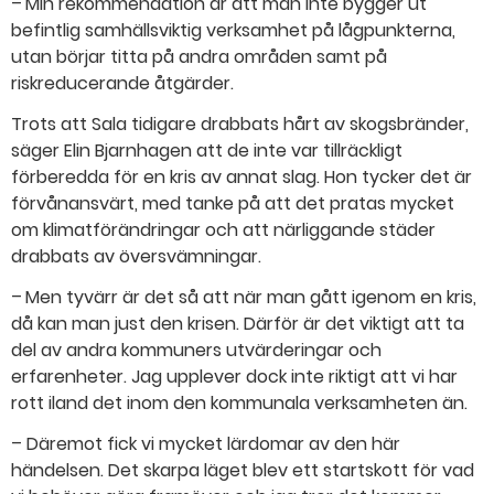
– Min rekommendation är att man inte bygger ut
befintlig samhällsviktig verksamhet på lågpunkterna,
utan börjar titta på andra områden samt på
riskreducerande åtgärder.
Trots att Sala tidigare drabbats hårt av skogsbränder,
säger Elin Bjarnhagen att de inte var tillräckligt
förberedda för en kris av annat slag. Hon tycker det är
förvånansvärt, med tanke på att det pratas mycket
om klimatförändringar och att närliggande städer
drabbats av översvämningar.
– Men tyvärr är det så att när man gått igenom en kris,
då kan man just den krisen. Därför är det viktigt att ta
del av andra kommuners utvärderingar och
erfarenheter. Jag upplever dock inte riktigt att vi har
rott iland det inom den kommunala verksamheten än.
– Däremot fick vi mycket lärdomar av den här
händelsen. Det skarpa läget blev ett startskott för vad