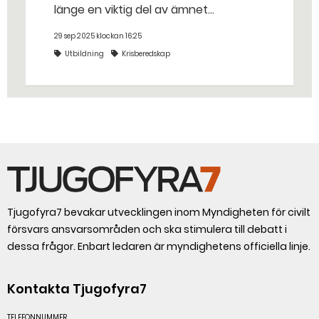
länge en viktig del av ämnet
samhällskunskap. – Det handlar om
29 sep 2025 klockan 16:25
att inkludera ungdomarna i
Utbildning
Krisberedskap
totalförsvaret och skapa tillit och
förståelse för vår gemensamma
försvarsvilja, säger läraren Karolina
Kalat.
Tjugofyra7 bevakar utvecklingen inom Myndigheten för civilt
försvars ansvarsområden och ska stimulera till debatt i
dessa frågor. Enbart ledaren är myndighetens officiella linje.
Kontakta Tjugofyra7
TELEFONNUMMER