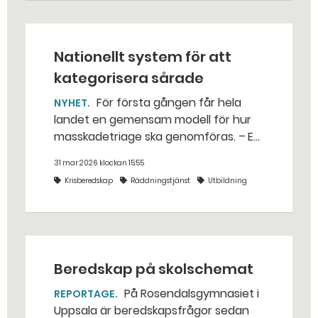
Nationellt system för att
kategorisera sårade
För första gången får hela
NYHET
landet en gemensam modell för hur
masskadetriage ska genomföras. – Ett
enhetligt system gör att det blir
31 mar 2026 klockan 15:55
patientsäkrare, säger Jan Andersson,
Krisberedskap
Räddningstjänst
Utbildning
utredare på Socialstyrelsen.
Beredskap på skolschemat
På Rosendalsgymnasiet i
REPORTAGE
Uppsala är beredskapsfrågor sedan