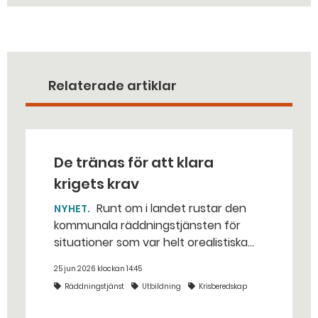
Relaterade artiklar
De tränas för att klara
krigets krav
Runt om i landet rustar den
NYHET
kommunala räddningstjänsten för
situationer som var helt orealistiska
för bara några år sedan — med illvilliga
25 jun 2026 klockan 14:45
bakhåll, utspridda granater och hot
Räddningstjänst
Utbildning
Krisberedskap
från livsfarliga drönare i det
traditionella uppdraget.