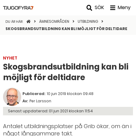
SÖK
Meny
STARTSIDAN
ÄMNESOMRÅDEN
UTBILDNING
DU ÄR HÄR:
SKOGSBRANDSUTBILDNING KAN BLI MÖJLIGT FÖR DELTIDARE
NYHET
Skogsbrandsutbildning kan bli
möjligt för deltidare
Publicerad:
10 jun 2019 klockan 09:48
Av:
Per Larsson
Senast uppdaterad:
01 jun 2021 klockan 11:54
Antalet utbildningsplatser på Grib ökar, om än i
något långsammare takt.