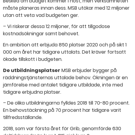
Besked om budget kommer i höst, men verksamheten
måste planeras innan dess. MSB utökar med 12 miljoner
utan att veta vad budgeten ger.
– Vi riskerar dessa 12 miljoner, för att tillgodose
kostnadsökningar samt behovet.
En ambition att erbjuda 850 platser 2020 och på sikt 1
000 om året har tidigare uttalats. Det kräver fortsatt
ökade tillskott i budgeten.
De utbildningsplatser
MSB erbjuder bygger på
räddningstjänsternas uttalade behov. Ökningen är en
jämförelse med antalet tidigare utbildade, inte med
tidigare erbjudna platser.
– De olika utbildningarna fylldes 2018 till 70-80 procent.
En behovstäckning på 70 procent har tidigare varit
tillfredsställande.
2018, som var första året för Grib, genomförde 630