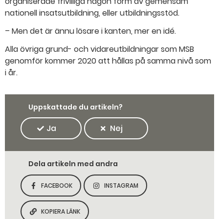
organiserade frivilliga någon form av gemensam
nationell insatsutbildning, eller utbildningsstöd.
– Men det är ännu lösare i kanten, mer en idé.
Alla övriga grund- och vidareutbildningar som MSB
genomför kommer 2020 att hållas på samma nivå som
i år.
Uppskattade du artikeln?
Ja
Nej
Dela artikeln med andra
FACEBOOK
INSTAGRAM
DELA SIDAN PÅ
DELA SIDAN PÅ
KOPIERA LÄNK
KOPIERA SIDANS LÄNK