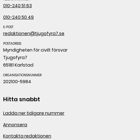
010-240 51 63
010-240 50 49
E-POST
redaktionen@tjugofyra7.se
POSTADRESS
Myndigheten för civilt försvar
Tjugofyra7
65181 Karlstad
ORGANISATIONSNUMMER
202100-5984
Hitta snabbt
Ladda ner tidigare nummer
Annonsera
Kontakta redaktionen