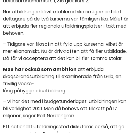
deltidsbrandmän kurs 1, 315 gick kurs 2.
När utbildningen blivit etablerad ska rimligen antalet
deltagare på de två kurserna var tämligen lika. Målet är
att erbjuda fler regionala utbildningsplatser i takt med
behoven.
– Tidigare var filosofin att fylla upp kurserna, vilket är
mer ekonomiskt. Nu är drivkraften att få fler utbildade.
Då får vi acceptera att det kan bli fler tomma stolar.
MSB har också som ambition
att erbjuda
skogsbrands­utbildning till examinerade från Grib, en
frivillig vecko-​​
lång påbyggnadsutbildning.
– Vi har det med i budgetunderlaget, utbildningen kan
bli verklighet 2021. Men då behövs ett tillskott på 17
miljoner, säger Rolf Nordengren.
Ett nationellt utbildningsstöd diskuteras också, att ge