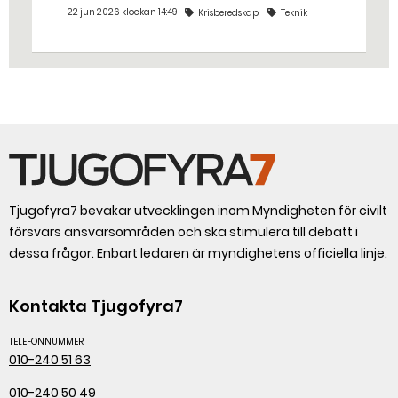
dricksvattenproduktionen vid kris och
22 jun 2026 klockan 14:49
Krisberedskap
Teknik
krig. – Det går att vinna mycket tid
genom att 3D-printa reservdelar,
säger Susanne Norén, enhetschef vid
Livsmedelsverket.
Tjugofyra7 bevakar utvecklingen inom Myndigheten för civilt
försvars ansvarsområden och ska stimulera till debatt i
dessa frågor. Enbart ledaren är myndighetens officiella linje.
Kontakta Tjugofyra7
TELEFONNUMMER
010-240 51 63
010-240 50 49