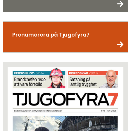
Prenumerera på Tjugofyra7