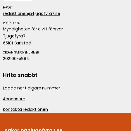
E-POST
redaktionen@tjugofyra7.se
POSTADRESS
Myndigheten för civilt försvar
Tjugofyra7
65181 Karlstad
ORGANISATIONSNUMMER
202100-5984
Hitta snabbt
Ladda ner tidigare nummer
Annonsera
Kontakta redaktionen
Om webbplatsen
Kakor på tjugofyra7.se