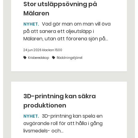
Stor utsläppsövning på
Mälaren
Vad gör man om man vill öva
NYHET
på att sanera ett oljeutsläpp i
Mälaren, utan att förorena sjön på
riktigt? Jo, man släpper ut popcorn i
24 jun 2026 klockan 15:00
stället. Det gjorde räddningstjänsten i
Krisberedskap
Räddningstjänst
Eskilstuna – tio kubikmeter närmare
bestämt.
3D-printning kan säkra
produktionen
3D-printning kan spela en
NYHET
avgörande roll för att hålla i gång
livsmedels- och