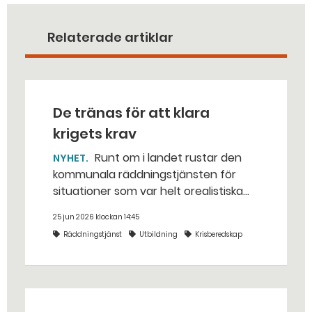
Relaterade artiklar
De tränas för att klara
krigets krav
Runt om i landet rustar den
NYHET
kommunala räddningstjänsten för
situationer som var helt orealistiska
för bara några år sedan — med illvilliga
25 jun 2026 klockan 14:45
bakhåll, utspridda granater och hot
Räddningstjänst
Utbildning
Krisberedskap
från livsfarliga drönare i det
traditionella uppdraget.