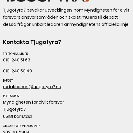
Tjugofyra7 bevakar utvecklingen inom Myndigheten för civilt
försvars ansvarsområden och ska stimulera till debatt i
dessa frågor. Enbart ledaren är myndighetens officiella linje.
Kontakta Tjugofyra7
TELEFONNUMMER
010-240 51 63
010-240 50 49
E-POST
redaktionen@tjugofyra7.se
POSTADRESS
Myndigheten för civilt försvar
Tjugofyra7
65181 Karlstad
ORGANISATIONSNUMMER
202100-5984