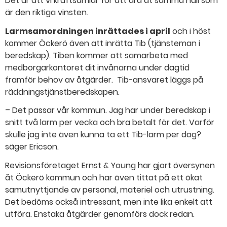
Det är att vi kraftsamlar för att dra åt samma håll som
är den riktiga vinsten.
Larmsamordningen inrättades i april
och i höst
kommer Öckerö även att inrätta Tib (tjänsteman i
beredskap). Tiben kommer att samarbeta med
medborgarkontoret dit invånarna under dagtid
framför behov av åtgärder. Tib-ansvaret läggs på
räddningstjänstberedskapen.
– Det passar vår kommun. Jag har under beredskap i
snitt två larm per vecka och bra betalt för det. Varför
skulle jag inte även kunna ta ett Tib-larm per dag?
säger Ericson.
Revisionsföretaget Ernst & Young har gjort översynen
åt Öckerö kommun och har även tittat på ett ökat
samutnyttjande av personal, materiel och utrustning.
Det bedöms också intressant, men inte lika enkelt att
utföra. Enstaka åtgärder genomförs dock redan.