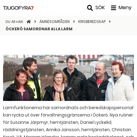
SÖK
Meny
STARTSIDAN
ÄMNESOMRÅDEN
KRISBEREDSKAP
DU ÄR HÄR:
ÖCKERÖ SAMORDNAR ALLA LARM
Larmfunktionerna har samordnats och beredskapspersonal
kan rycka ut över förvaltningsgränserna i Öckerö. Nya rutiner
för Susanne Järpmyr, hemtjänsten, Daniel Lyckelid,
räddningstjänsten, Annika Jansson, hemtjänsten, Christian
Krook, VA, Morgan Islander, kommunala bostadsbolaget, och