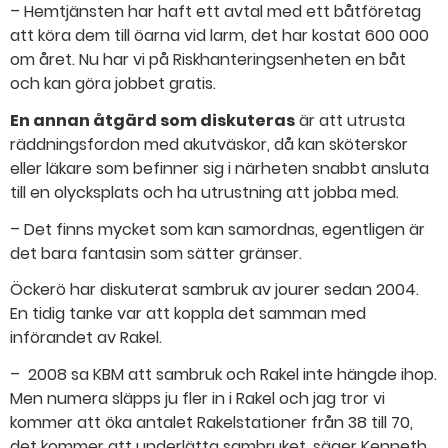
– Hemtjänsten har haft ett avtal med ett båtföretag
att köra dem till öarna vid larm, det har kostat 600 000
om året. Nu har vi på Riskhanteringsenheten en båt
och kan göra jobbet gratis.
En annan åtgärd som diskuteras
är att utrusta
räddningsfordon med akutväskor, då kan sköterskor
eller läkare som befinner sig i närheten snabbt ansluta
till en olycksplats och ha utrustning att jobba med.
– Det finns mycket som kan samordnas, egentligen är
det bara fantasin som sätter gränser.
Öckerö har diskuterat sambruk av jourer sedan 2004.
En tidig tanke var att koppla det samman med
införandet av Rakel.
– 2008 sa KBM att sambruk och Rakel inte hängde ihop.
Men numera släpps ju fler in i Rakel och jag tror vi
kommer att öka antalet Rakelstationer från 38 till 70,
det kommer att underlätta sambruket, säger Kenneth