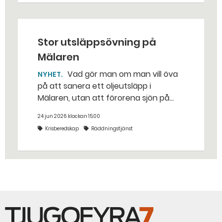
Stor utsläppsövning på
Mälaren
Vad gör man om man vill öva
NYHET
på att sanera ett oljeutsläpp i
Mälaren, utan att förorena sjön på
riktigt? Jo, man släpper ut popcorn i
24 jun 2026 klockan 15:00
stället. Det gjorde räddningstjänsten i
Krisberedskap
Räddningstjänst
Eskilstuna – tio kubikmeter närmare
bestämt.