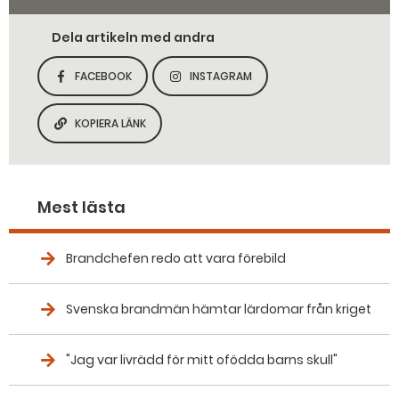
Dela artikeln med andra
FACEBOOK
INSTAGRAM
DELA SIDAN PÅ
DELA SIDAN PÅ
KOPIERA LÄNK
KOPIERA SIDANS LÄNK
Mest lästa
Brandchefen redo att vara förebild
Svenska brandmän hämtar lärdomar från kriget
"Jag var livrädd för mitt ofödda barns skull"