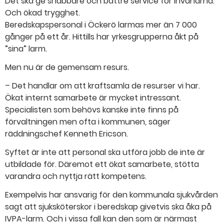
Det ska ge snabbare och bättre service för invånarna.
Och ökad trygghet.
Beredskapspersonal i Öckerö larmas mer än 7 000
gånger på ett år. Hittills har yrkesgrupperna åkt på
”sina” larm.
Men nu är de gemensam resurs.
– Det handlar om att kraftsamla de resurser vi har.
Ökat internt samarbete är mycket intressant.
Specialisten som behövs kanske inte finns på
förvaltningen men ofta i kommunen, säger
räddningschef Kenneth Ericson.
Syftet är inte att personal ska utföra jobb de inte är
utbildade för. Däremot ett ökat samarbete, stötta
varandra och nyttja rätt kompetens.
Exempelvis har ansvarig för den kommunala sjukvården
sagt att sjuksköterskor i beredskap givetvis ska åka på
IVPA-larm. Och i vissa fall kan den som är närmast