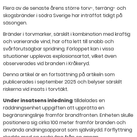
Flera av de senaste årens större torv-, terräng- och
skogsbränder i södra Sverige har inträffat tidigt på
säsongen.
Bränder i torvmarker, särskilt i kombination med kraftig
och varierande vind, har ofta lett till snabb och
svårförutsägbar spridning. Förloppet kan i vissa
situationer upplevas explosionsartat, vilket även
observerades vid branden i Kråkeryd.
Denna artikel är en fortsättning på artikeln som
publicerades i september 2025 och belyser särskilt
riskerna vid insats i torvtäkt.
Under insatsens inledning
tilldelades en
räddningsenhet uppgiften att upprätta en
begränsningslinje framför brandfronten. Enheten skulle
positionera sig cirka 100 meter framför branden och
använda andningsapparat som självskydd. Förflyttning