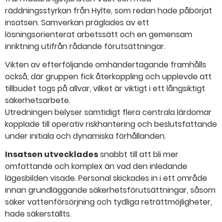
räddningsstyrkan från Hylte, som redan hade påbörjat
insatsen. Samverkan präglades av ett
lösningsorienterat arbetssätt och en gemensam
inriktning utifrån rådande förutsättningar.
Vikten av efterföljande omhändertagande framhålls
också, där gruppen fick återkoppling och upplevde att
tillbudet togs på allvar, vilket är viktigt i ett långsiktigt
säkerhetsarbete.
Utredningen belyser samtidigt flera centrala lärdomar
kopplade till operativ riskhantering och beslutsfattande
under initiala och dynamiska förhållanden.
Insatsen utvecklades
snabbt till att bli mer
omfattande och komplex än vad den inledande
lägesbilden visade. Personal skickades in i ett område
innan grundläggande säkerhetsförutsättningar, såsom
säker vattenförsörjning och tydliga reträttmöjligheter,
hade säkerställts.