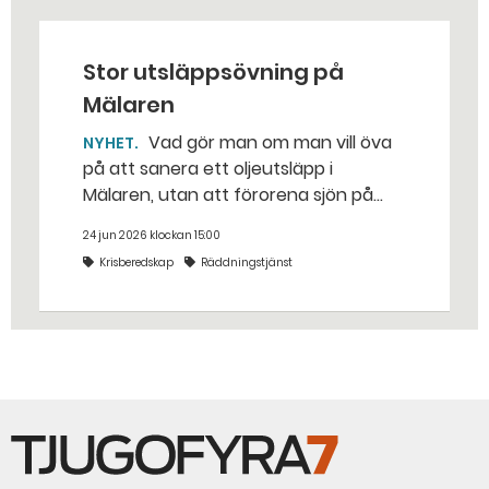
Stor utsläppsövning på
Mälaren
Vad gör man om man vill öva
NYHET
på att sanera ett oljeutsläpp i
Mälaren, utan att förorena sjön på
riktigt? Jo, man släpper ut popcorn i
24 jun 2026 klockan 15:00
stället. Det gjorde räddningstjänsten i
Krisberedskap
Räddningstjänst
Eskilstuna – tio kubikmeter närmare
bestämt.