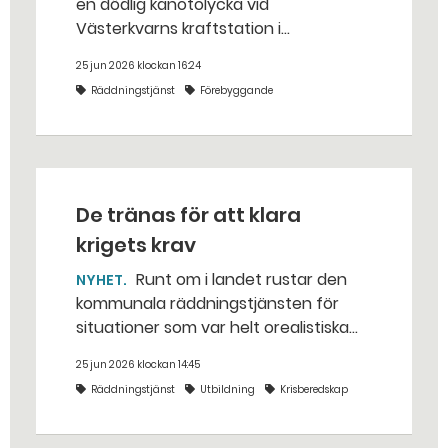
en dödlig kanotolycka vid
Västerkvarns kraftstation i
Hallstahammars kommun.
25 jun 2026 klockan 16:24
Räddningstjänst
Förebyggande
De tränas för att klara
krigets krav
Runt om i landet rustar den
NYHET
kommunala räddningstjänsten för
situationer som var helt orealistiska
för bara några år sedan — med illvilliga
25 jun 2026 klockan 14:45
bakhåll, utspridda granater och hot
Räddningstjänst
Utbildning
Krisberedskap
från livsfarliga drönare i det
traditionella uppdraget.