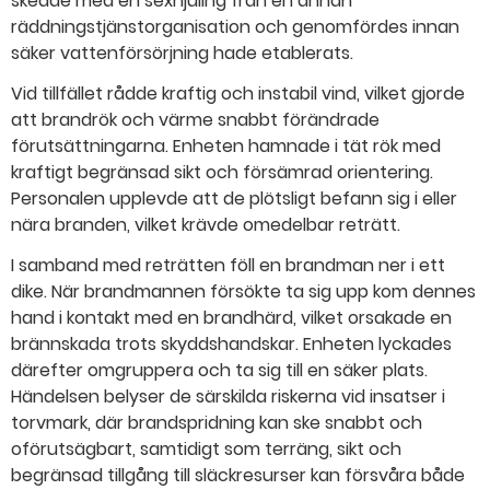
skedde med en sexhjuling från en annan
räddningstjänstorganisation och genomfördes innan
säker vattenförsörjning hade etablerats.
Vid tillfället rådde kraftig och instabil vind, vilket gjorde
att brandrök och värme snabbt förändrade
förutsättningarna. Enheten hamnade i tät rök med
kraftigt begränsad sikt och försämrad orientering.
Personalen upplevde att de plötsligt befann sig i eller
nära branden, vilket krävde omedelbar reträtt.
I samband med reträtten föll en brandman ner i ett
dike. När brandmannen försökte ta sig upp kom dennes
hand i kontakt med en brandhärd, vilket orsakade en
brännskada trots skyddshandskar. Enheten lyckades
därefter omgruppera och ta sig till en säker plats.
Händelsen belyser de särskilda riskerna vid insatser i
torvmark, där brandspridning kan ske snabbt och
oförutsägbart, samtidigt som terräng, sikt och
begränsad tillgång till släckresurser kan försvåra både