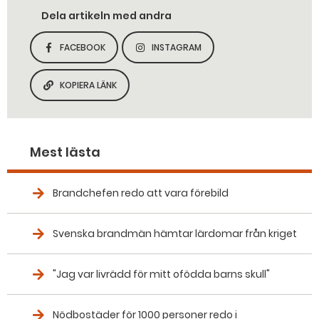
Dela artikeln med andra
FACEBOOK
INSTAGRAM
DELA SIDAN PÅ
DELA SIDAN PÅ
KOPIERA LÄNK
KOPIERA SIDANS LÄNK
Mest lästa
Brandchefen redo att vara förebild
Svenska brandmän hämtar lärdomar från kriget
"Jag var livrädd för mitt ofödda barns skull"
Nödbostäder för 1000 personer redo i