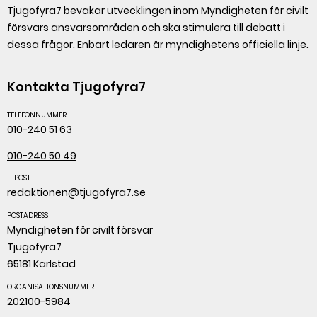
Tjugofyra7 bevakar utvecklingen inom Myndigheten för civilt
försvars ansvarsområden och ska stimulera till debatt i
dessa frågor. Enbart ledaren är myndighetens officiella linje.
Kontakta Tjugofyra7
TELEFONNUMMER
010-240 51 63
010-240 50 49
E-POST
redaktionen@tjugofyra7.se
POSTADRESS
Myndigheten för civilt försvar
Tjugofyra7
65181 Karlstad
ORGANISATIONSNUMMER
202100-5984