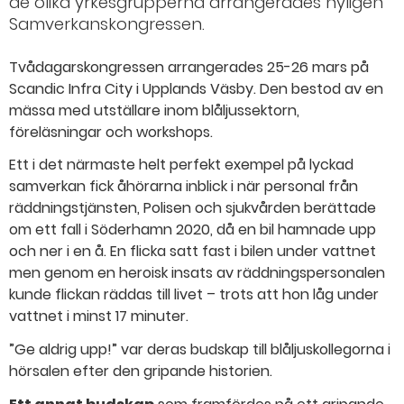
de olika yrkesgrupperna arrangerades nyligen
Samverkanskongressen.
Tvådagarskongressen arrangerades 25-26 mars på
Scandic Infra City i Upplands Väsby. Den bestod av en
mässa med utställare inom blåljussektorn,
föreläsningar och workshops.
Ett i det närmaste helt perfekt exempel på lyckad
samverkan fick åhörarna inblick i när personal från
räddningstjänsten, Polisen och sjukvården berättade
om ett fall i Söderhamn 2020, då en bil hamnade upp
och ner i en å. En flicka satt fast i bilen under vattnet
men genom en heroisk insats av räddningspersonalen
kunde flickan räddas till livet – trots att hon låg under
vattnet i minst 17 minuter.
”Ge aldrig upp!” var deras budskap till blåljuskollegorna i
hörsalen efter den gripande historien.