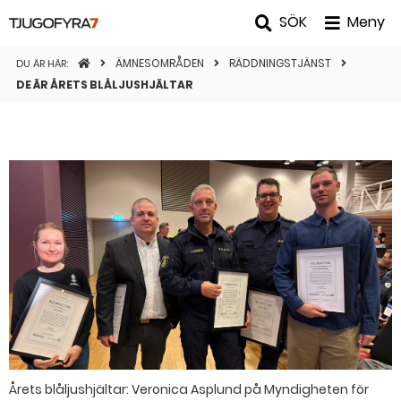
SÖK
Meny
STARTSIDAN
ÄMNESOMRÅDEN
RÄDDNINGSTJÄNST
DU ÄR HÄR:
DE ÄR ÅRETS BLÅLJUSHJÄLTAR
Årets blåljushjältar: Veronica Asplund på Myndigheten för