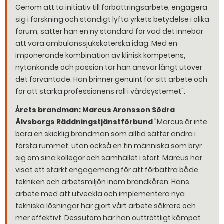
Genom att ta initiativ till förbättringsarbete, engagera
sig i forskning och ständigt lyfta yrkets betydelse i olika
forum, sätter han en ny standard för vad det innebär
att vara ambulanssjuksköterska idag. Med en
imponerande kombination av klinisk kompetens,
nytänkande och passion tar han ansvar långt utöver
det förväntade. Han brinner genuint för sitt arbete och
för att stärka professionens roll i vårdsystemet".
Årets brandman: Marcus Aronsson Södra
Älvsborgs Räddningstjänstförbund
"Marcus är inte
bara en skicklig brandman som alltid sätter andra i
första rummet, utan också en fin människa som bryr
sig om sina kollegor och samhället i stort. Marcus har
visat ett starkt engagemang för att förbättra både
tekniken och arbetsmiljön inom brandkåren. Hans
arbete med att utveckla och implementera nya
tekniska lösningar har gjort vårt arbete säkrare och
mer effektivt. Dessutom har han outtröttligt kämpat