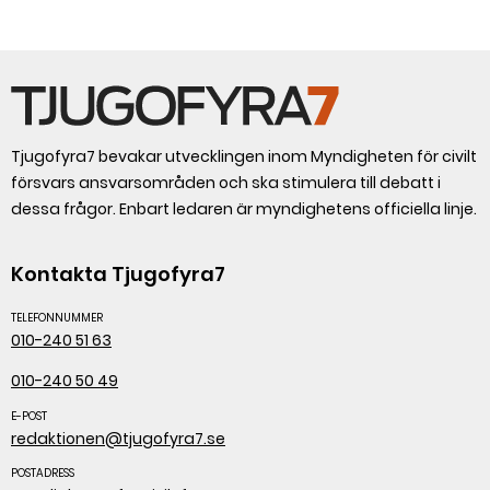
Livsmedelsverket.
Tjugofyra7 bevakar utvecklingen inom Myndigheten för civilt
försvars ansvarsområden och ska stimulera till debatt i
dessa frågor. Enbart ledaren är myndighetens officiella linje.
Kontakta Tjugofyra7
TELEFONNUMMER
010-240 51 63
010-240 50 49
E-POST
redaktionen@tjugofyra7.se
POSTADRESS