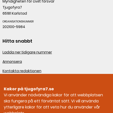
Myndigheten för civilt försvar
Tjugofyra7
65181 Karlstad
ORGANISATIONSNUMMER
202100-5984
Hitta snabbt
Ladda ner tidigare nummer
Annonsera
Kontakta redaktionen
Om webbplatsen
Kakor på tjugofyra7.se
Sociala medier
Vi använder nödvändiga kakor för att webbplatsen
ska fungera på ett förväntat sätt. Vi vill använda
Tjugofyra7 på Facebook
ytterligare kakor för att veta hur du använder vår