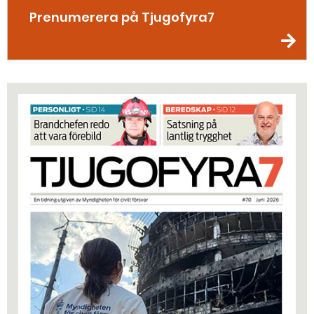
Prenumerera på Tjugofyra7