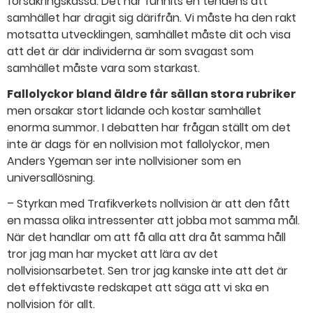
försäkringskassa. Det har funnits en tendens att
samhället har dragit sig därifrån. Vi måste ha den rakt
motsatta utvecklingen, samhället måste dit och visa
att det är där individerna är som svagast som
samhället måste vara som starkast.
Fallolyckor bland äldre får sällan stora rubriker
men orsakar stort lidande och kostar samhället
enorma summor. I debatten har frågan ställt om det
inte är dags för en nollvision mot fallolyckor, men
Anders Ygeman ser inte nollvisioner som en
universallösning.
– Styrkan med Trafikverkets nollvision är att den fått
en massa olika intressenter att jobba mot samma mål.
När det handlar om att få alla att dra åt samma håll
tror jag man har mycket att lära av det
nollvisionsarbetet. Sen tror jag kanske inte att det är
det effektivaste redskapet att säga att vi ska en
nollvision för allt.