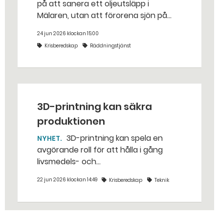
på att sanera ett oljeutsläpp i
Mälaren, utan att förorena sjön på
riktigt? Jo, man släpper ut popcorn i
24 jun 2026 klockan 15:00
stället. Det gjorde räddningstjänsten i
Krisberedskap
Räddningstjänst
Eskilstuna – tio kubikmeter närmare
bestämt.
3D-printning kan säkra
produktionen
3D-printning kan spela en
NYHET
avgörande roll för att hålla i gång
livsmedels- och
dricksvattenproduktionen vid kris och
22 jun 2026 klockan 14:49
Krisberedskap
Teknik
krig. – Det går att vinna mycket tid
genom att 3D-printa reservdelar,
säger Susanne Norén, enhetschef vid