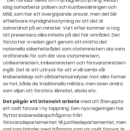
– Det handlar delvis om myndighetsstyrning. Redan
idag samarbetar polisen och Kustbevakningen och
MSB, som har ett övergripande ansvar, men det blir
effektivare myndighetsstyrning av att det är
samordnat på en minister. Vart efter kommer vi nog
att presentera olika initiativ på det här området. Det
första har vi redan gjort genom att inrätta det
nationella säkerhetsrådet som statsministern ska vara
ordförande för och där vice statsministern,
utrikesministern, inrikesministern och försvarsministern
ingår. Det är ett uttryck för att vi vill samla vår
krisberedskap och sårbarhetsanalyser mot olika former
av hot, både de traditionella militära, men även andra
som viljan att förstöra, klimatet, ebola etc.
Det pågår ett intensivt arbete
med att återuppta
ett civilt försvar i ny tappning. Den nya regeringen har
flyttat krisberedskapsfrågorna från
försvarsdepartementet till justitiedepartementet, men
vad som händer med frågorna som rör civilt försvar är