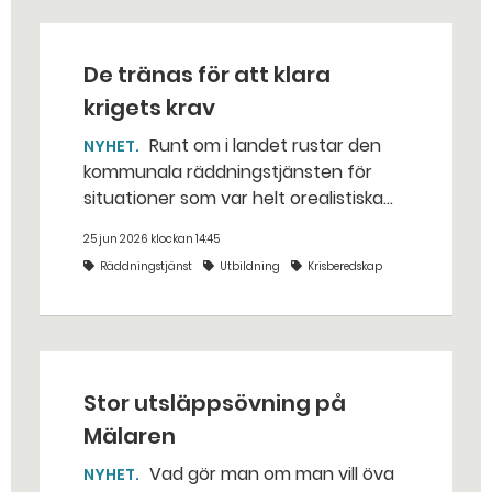
De tränas för att klara
krigets krav
Runt om i landet rustar den
NYHET
kommunala räddningstjänsten för
situationer som var helt orealistiska
för bara några år sedan — med illvilliga
25 jun 2026 klockan 14:45
bakhåll, utspridda granater och hot
Räddningstjänst
Utbildning
Krisberedskap
från livsfarliga drönare i det
traditionella uppdraget.
Stor utsläppsövning på
Mälaren
Vad gör man om man vill öva
NYHET