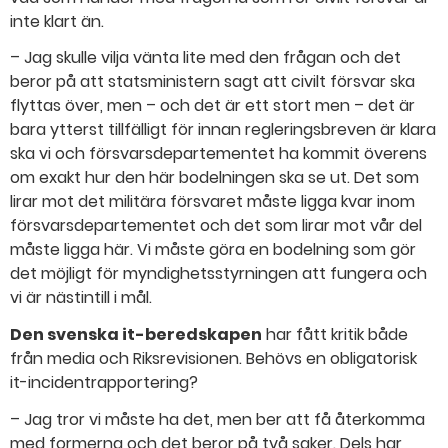
inte klart än.
– Jag skulle vilja vänta lite med den frågan och det
beror på att statsministern sagt att civilt försvar ska
flyttas över, men – och det är ett stort men – det är
bara ytterst tillfälligt för innan regleringsbreven är klara
ska vi och försvarsdepartementet ha kommit överens
om exakt hur den här bodelningen ska se ut. Det som
lirar mot det militära försvaret måste ligga kvar inom
försvarsdepartementet och det som lirar mot vår del
måste ligga här. Vi måste göra en bodelning som gör
det möjligt för myndighetsstyrningen att fungera och
vi är nästintill i mål.
Den svenska it-beredskapen
har fått kritik både
från media och Riksrevisionen. Behövs en obligatorisk
it-incidentrapportering?
– Jag tror vi måste ha det, men ber att få återkomma
med formerna och det beror på två saker. Dels har