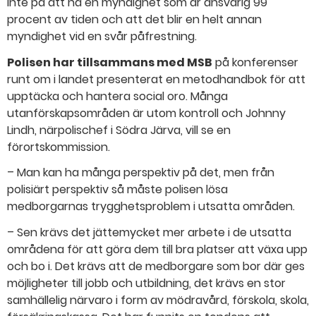
inte på att ha en myndighet som är ansvarig 99
procent av tiden och att det blir en helt annan
myndighet vid en svår påfrestning.
Polisen har tillsammans med MSB
på konferenser
runt om i landet presenterat en metodhandbok för att
upptäcka och hantera social oro. Många
utanförskapsområden är utom kontroll och Johnny
Lindh, närpolischef i Södra Järva, vill se en
förortskommission.
– Man kan ha många perspektiv på det, men från
polisiärt perspektiv så måste polisen lösa
medborgarnas trygghetsproblem i utsatta områden.
– Sen krävs det jättemycket mer arbete i de utsatta
områdena för att göra dem till bra platser att växa upp
och bo i. Det krävs att de medborgare som bor där ges
möjligheter till jobb och utbildning, det krävs en stor
samhällelig närvaro i form av mödravård, förskola, skola,