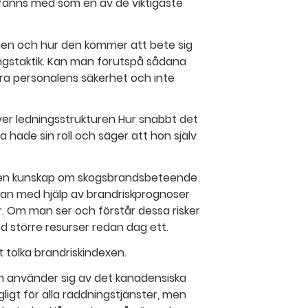
 fanns med som en av de viktigaste
gen och hur den kommer att bete sig
ngstaktik. Kan man förutspå sådana
a personalens säkerhet och inte
er ledningsstrukturen Hur snabbt det
 hade sin roll och säger att hon själv
 men kunskap om skogsbrandsbeteende
man med hjälp av brandriskprognoser
r. Om man ser och förstår dessa risker
 större resurser redan dag ett.
 tolka brandriskindexen.
n använder sig av det kanadensiska
gligt för alla räddningstjänster, men