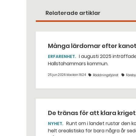
Relaterade artiklar
Många lärdomar efter kano
I augusti 2025 inträffade en dödlig kanotolycka vid Västerkvarns kraftstation i
ERFARENHET
Hallstahammars kommun.
25 jun 2026 klockan 16:24
Räddningstjänst
Föreb
De tränas för att klara krige
Runt om i landet rustar den kommunala räddningstjänsten för situationer som var
NYHET
helt orealistiska för bara några år sed