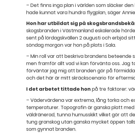
– Det finns inga plan i världen som släcker d
hade kunnat vara hundra flygplan, säger Anni
Hon har utbildat sig på skogsbrandsbek
skogsbranden i Västmanland eskalerade hörde h
sent på lördagskvällen 2 augusti och erbjöd si
söndag morgon var hon på plats i Sala.
– Min roll var att beskriva brandens beteende 
men framför allt vad vi kan förvänta oss. Jag
förväntar jag mig att branden gör på förmidd
och det här är mitt skräckscenario för efterm
I det arbetet tittade hon
på tre faktorer: vä
– Vädervärdena var extrema, lång torka och ex
temperaturer. Topografin är ganska platt med
väldränerad, tunna humusskikt vilket gör att d
tung granskog utan ganska mycket öppen tallskog
som gynnat branden.