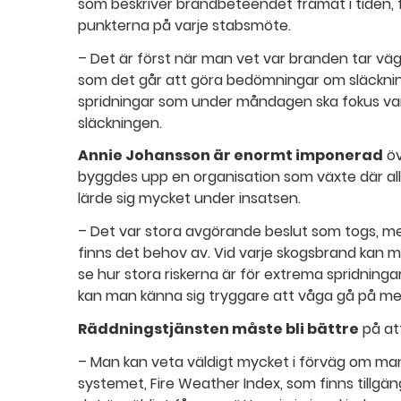
som beskriver brandbeteendet framåt i tiden,
punkterna på varje stabsmöte.
– Det är först när man vet var branden tar vä
som det går att göra bedömningar om släckni
spridningar som under måndagen ska fokus var
släckningen.
Annie Johansson är enormt imponerad
öv
byggdes upp en organisation som växte där alla
lärde sig mycket under insatsen.
– Det var stora avgörande beslut som togs,
finns det behov av. Vid varje skogsbrand kan 
se hur stora riskerna är för extrema spridninga
kan man känna sig tryggare att våga gå på med
Räddningstjänsten måste bli bättre
på att
– Man kan veta väldigt mycket i förväg om ma
systemet, Fire Weather Index, som finns tillgän