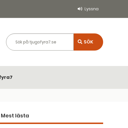
Lyssna
Sök på tjugofyra7.se
fyra7
Mest lästa