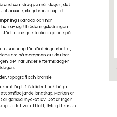
en brand som drog på måndagen, det
e Johansson, skogsbrandsexpert.
ämpning
i Kanada och när
on av sig till räddningsledningen
tt stöd. Ledningen tackade ja och på
som underlag för släckningsarbetet,
 talade om på morgonen att det här
agen, det här under eftermiddagen
T
iddagen.
der, topografi och bränsle.
tremt låg luftfuktighet och höga
 ett småböljande landskap. Marken är
et är ganska mycket lav. Det är ingen
 så det var ett lätt, flyktigt bränsle