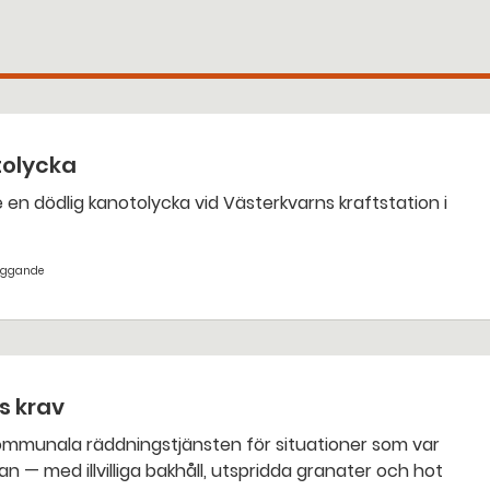
tolycka
yggande
ts krav
an — med illvilliga bakhåll, utspridda granater och hot