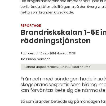
Det skogsbrandsdrabbade området har tunna humu
bortbrända. Lättmetallfälgarna på den övergivna 
hetta som branden utvecklade.
REPORTAGE
Brandriskskalan 1-5E in
räddningstjänsten
Publicerad:
16 sep 2014 klockan 13:38
Av:
Gunno Ivansson
Senast uppdaterad:
01 jun 2021 klockan 11:54
Från och med söndagen hade insat
skogsbrandsexpertis som bidrog me
kan förväntas bete sig de närmast
Så som branden betedde sig på måndagen fann