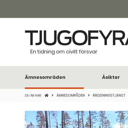
En tidning om civilt försvar
Ämnesområden
Åsikter
STARTSIDAN
ÄMNESOMRÅDEN
RÄDDNINGSTJÄNST
DU ÄR HÄR: