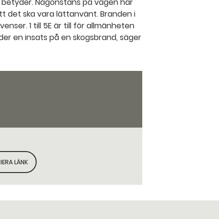
xen betyder. Någonstans på vägen har
tt det ska vara lättanvänt. Branden i
nser. 1 till 5E är till för allmänheten
er en insats på en skogsbrand, säger
IERA LÄNK
KOPIERA SIDANS LÄNK