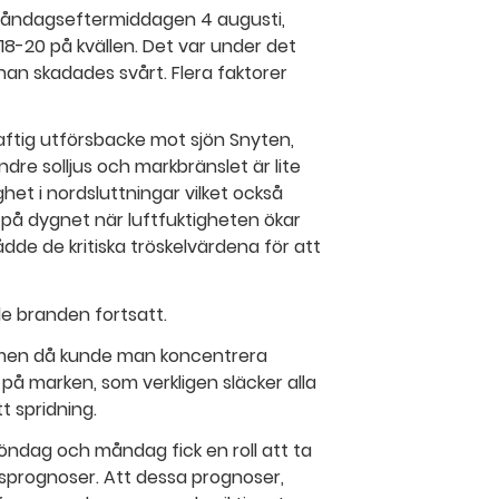
åndagseftermiddagen 4 augusti,
 18-20 på kvällen. Det var under det
n skadades svårt. Flera faktorer
raftig utförsbacke mot sjön Snyten,
ndre solljus och markbränslet är lite
ghet i nordsluttningar vilket också
 på dygnet när luftfuktigheten ökar
dde de kritiska tröskelvärdena för att
e branden fortsatt.
n men då kunde man koncentrera
 på marken, som verkligen släcker alla
t spridning.
öndag och måndag fick en roll att ta
sprognoser. Att dessa prognoser,