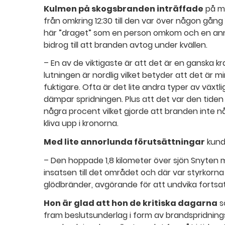
Kulmen på skogsbranden inträffade
på m
från omkring 12:30 till den var över någon gång
här ”draget” som en person omkom och en anna
bidrog till att branden avtog under kvällen.
– En av de viktigaste är att det är en ganska k
lutningen är nordlig vilket betyder att det är mi
fuktigare. Ofta är det lite andra typer av växtli
dämpar spridningen. Plus att det var den tiden
några procent vilket gjorde att branden inte nå
kliva upp i kronorna.
Med lite annorlunda förutsättningar
kund
– Den hoppade 1,8 kilometer över sjön Snyte
insatsen till det området och där var styrkorna
glödbränder, avgörande för att undvika fortsat
Hon är glad att hon de kritiska dagarna
s
fram beslutsunderlag i form av brandspridning