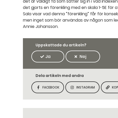
det är väldigt få som sätter sig in i vad inde
det gjorts en förenkling med en skala 1-5E för a
Sala visar vad denna ”förenkling” får för konsekve
men inget som bör användas av någon som led
Annie Johansson.
Uppskattade du artikeln?
Ja
Nej
Dela artikeln med andra
FACEBOOK
INSTAGRAM
KOP
DELA SIDAN PÅ
DELA SIDAN PÅ