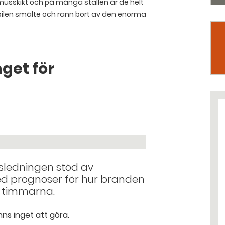
sskikt och på många ställen är de helt
bilen smälte och rann bort av den enorma
get för
sledningen stöd av
d prognoser för hur branden
e timmarna.
s inget att göra.