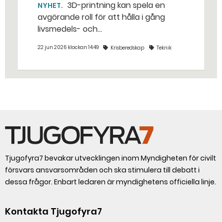
3D-printning kan spela en
NYHET
avgörande roll för att hålla i gång
livsmedels- och
dricksvattenproduktionen vid kris och
22 jun 2026 klockan 14:49
Krisberedskap
Teknik
krig. – Det går att vinna mycket tid
genom att 3D-printa reservdelar,
säger Susanne Norén, enhetschef vid
Livsmedelsverket.
Tjugofyra7 bevakar utvecklingen inom Myndigheten för civilt
försvars ansvarsområden och ska stimulera till debatt i
dessa frågor. Enbart ledaren är myndighetens officiella linje.
Kontakta Tjugofyra7