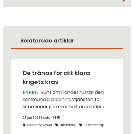
Relaterade artiklar
De tränas för att klara
krigets krav
Runt om i landet rustar den
NYHET
kommunala räddningstjänsten för
situationer som var helt orealistiska
för bara några år sedan — med illvilliga
25 jun 2026 klockan 14:45
bakhåll, utspridda granater och hot
Räddningstjänst
Utbildning
Krisberedskap
från livsfarliga drönare i det