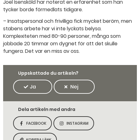
Joel Isensköld har noterat en erfarenhet som han
tycker borde förmedlats tidigare.
– Insatspersonal och frivilliga fick mycket beröm, men
stab­ens arbete har vi inte lyckats belysa.
Komplexiteten med 80-90 personer, många som
jobbade 20 timmar om dygnet för att det skulle
fungera. Det var en miss av oss.
Uppskattade du artikeln?
Ja
Nej
Dela artikeln med andra
FACEBOOK
INSTAGRAM
DELA SIDAN PÅ
DELA SIDAN PÅ
KOPIERA LÄNK