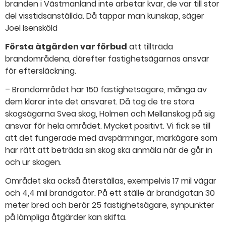
branden i Västmanland inte arbetar kvar, de var till stor
del visstidsanställda. Då tappar man kunskap, säger
Joel Isensköld
Första åtgärden var förbud
att tillträda
brandområdena, därefter fastighetsägarnas ansvar
för eftersläckning.
– Brandområdet har 150 fastighetsägare, många av
dem klarar inte det ansvaret. Då tog de tre stora
skogsägarna Svea skog, Holmen och Mellanskog på sig
ansvar för hela området. Mycket positivt. Vi fick se till
att det fungerade med avspärrningar, markägare som
har rätt att beträda sin skog ska anmäla när de går in
och ur skogen.
Området ska också återställas, exempelvis 17 mil vägar
och 4,4 mil brandgator. På ett ställe är brandgatan 30
meter bred och berör 25 fastighetsägare, synpunkter
på lämpliga åtgärder kan skifta.