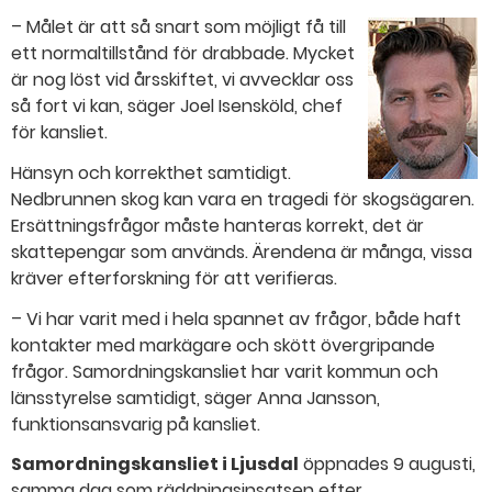
– Målet är att så snart som möjligt få till
ett normaltillstånd för drabbade. Mycket
är nog löst vid årsskiftet, vi avvecklar oss
så fort vi kan, säger Joel Isensköld, chef
för kansliet.
Hänsyn och korrekthet samtidigt.
Nedbrunnen skog kan vara en tragedi för skogsägaren.
Ersättningsfrågor måste hanteras korrekt, det är
skattepengar som används. Ärendena är många, vissa
kräver efterforskning för att verifieras.
– Vi har varit med i hela spannet av frågor, både haft
kontakter med markägare och skött övergripande
frågor. Samordningskansliet har varit kommun och
länsstyrelse samtidigt, säger Anna Jansson,
funktionsansvarig på kansliet.
Samordningskansliet i Ljusdal
öppnades 9 augusti,
samma dag som räddningsinsatsen efter