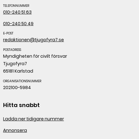
TELEFONNUMMER
010-240 51 63
010-240 50 49
E-POST
redaktionen@tjugofyra7.se
POSTADRESS
Myndigheten för civilt försvar
Tjugofyra7
65181 Karlstad
ORGANISATIONSNUMMER
202100-5984
Hitta snabbt
Ladda ner tidigare nummer
Annonsera