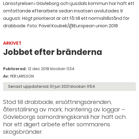
Länsstyrelsen i Gävleborg och Ljusdals kommun har haft ett
omfattande efterarbete sedan insatsen avslutades 9
augusti. Högt prioriterat är att få till ett normaltillstånd för
drabbade. Foto: Pavel Koubek/@European union 2018
ARKIVET
Jobbet efter bränderna
Publicerad:
12 dec 2018 klockan 11:34
Av:
PER LARSSON
Senast uppdaterad:
01 jun 2021 klockan 11:54
Stöd till drabbade, ersättningsärenden,
återställning av mark, hantering av loggar –
Gävleborgs samordningskansli har haft och
har ett digert arbete efter sommarens
skogsbränder.