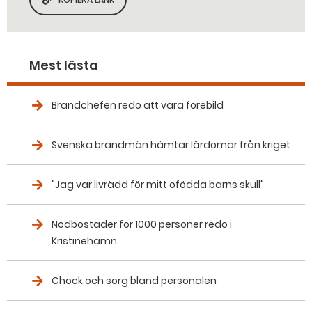
KOPIERA SIDANS LÄNK
Mest lästa
Brandchefen redo att vara förebild
Svenska brandmän hämtar lärdomar från kriget
"Jag var livrädd för mitt ofödda barns skull"
Nödbostäder för 1000 personer redo i
Kristinehamn
Chock och sorg bland personalen