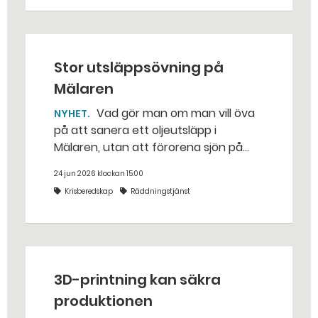
traditionella uppdraget.
Stor utsläppsövning på
Mälaren
Vad gör man om man vill öva
NYHET
på att sanera ett oljeutsläpp i
Mälaren, utan att förorena sjön på
riktigt? Jo, man släpper ut popcorn i
24 jun 2026 klockan 15:00
stället. Det gjorde räddningstjänsten i
Krisberedskap
Räddningstjänst
Eskilstuna – tio kubikmeter närmare
bestämt.
3D-printning kan säkra
produktionen