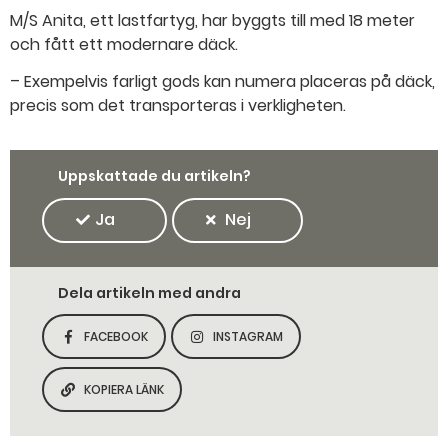
M/S Anita, ett lastfartyg, har byggts till med 18 meter
och fått ett modernare däck.
– Exempelvis farligt gods kan numera placeras på däck,
precis som det transporteras i verkligheten.
Uppskattade du artikeln?
Ja
Nej
Dela artikeln med andra
FACEBOOK
INSTAGRAM
DELA SIDAN PÅ
DELA SIDAN PÅ
KOPIERA LÄNK
KOPIERA SIDANS LÄNK