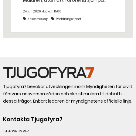
Mälaren, utan att förorena sjön på
riktigt? Jo, man släpper ut popcorn i
24 jun 2026 klockan 15:00
stället. Det gjorde räddningstjänsten i
Krisberedskap
Räddningstjänst
Eskilstuna – tio kubikmeter närmare
bestämt.
Tjugofyra7 bevakar utvecklingen inom Myndigheten för civilt
försvars ansvarsområden och ska stimulera till debatt i
dessa frågor. Enbart ledaren är myndighetens officiella linje.
Kontakta Tjugofyra7
TELEFONNUMMER