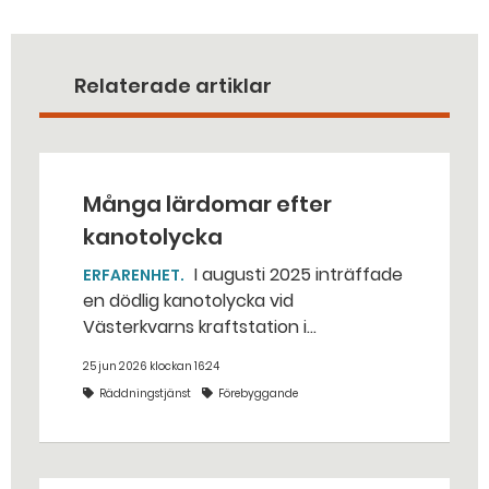
Relaterade artiklar
Många lärdomar efter
kanotolycka
I augusti 2025 inträffade
ERFARENHET
en dödlig kanotolycka vid
Västerkvarns kraftstation i
Hallstahammars kommun.
25 jun 2026 klockan 16:24
Räddningstjänst
Förebyggande