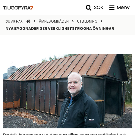
SÖK
Meny
STARTSIDAN
ÄMNESOMRÅDEN
UTBILDNING
DU ÄR HÄR:
NYA BYGGNADER GER VERKLIGHETSTROGNA ÖVNINGAR
Fredrik Johansson vid den nya villan som ger möjlighet att