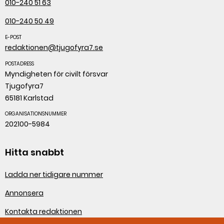
010-240 51 63
010-240 50 49
E-POST
redaktionen@tjugofyra7.se
POSTADRESS
Myndigheten för civilt försvar
Tjugofyra7
65181 Karlstad
ORGANISATIONSNUMMER
202100-5984
Hitta snabbt
Ladda ner tidigare nummer
Annonsera
Kontakta redaktionen