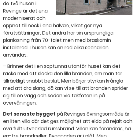
de två husen i
Revinge är det ena
moderniserat och
öppnat till nock i ena halvan, vilket ger nya
förutsättningar. Det andra har sin ursprungliga
planlösning från 70-talet men med braskamin
installerad. I husen kan en rad olika scenarion
användas.
– Brinner det i en soptunna utanför huset kan det
räcka med att släcka den lilla branden, om man tar
tillräckligt snabbt beslut. Men börjar styrkan krångla
med att dra slang, då kan vi se till att branden sprider
sig till en vägg och sedan via takfoten in på
övervåningen.
Det senaste bygget
på Revinges övningsområde är
en liten villa där det ges möjlighet att elda på rejält och
öva fullt utvecklad rumsbrand. Villan kan förändras, ha
en-tre brandceller. Byggnaden är i plåt. Men