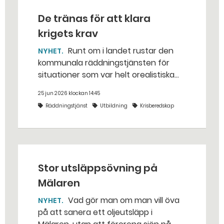
De tränas för att klara
krigets krav
Runt om i landet rustar den
NYHET
kommunala räddningstjänsten för
situationer som var helt orealistiska
för bara några år sedan — med illvilliga
25 jun 2026 klockan 14:45
bakhåll, utspridda granater och hot
Räddningstjänst
Utbildning
Krisberedskap
från livsfarliga drönare i det
traditionella uppdraget.
Stor utsläppsövning på
Mälaren
Vad gör man om man vill öva
NYHET
på att sanera ett oljeutsläpp i