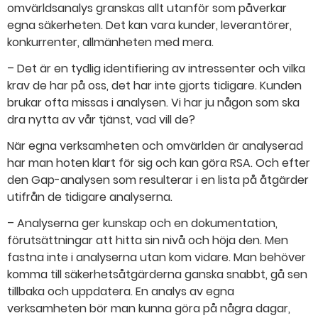
omvärldsanalys granskas allt utanför som påverkar
egna säkerheten. Det kan vara kunder, leverantörer,
konkurrenter, allmänheten med mera.
– Det är en tydlig identifiering av intressenter och vilka
krav de har på oss, det har inte gjorts tidigare. Kunden
brukar ofta missas i analysen. Vi har ju någon som ska
dra nytta av vår tjänst, vad vill de?
När egna verksamheten och omvärlden är analyserad
har man hoten klart för sig och kan göra RSA. Och efter
den Gap-analysen som resulterar i en lista på åtgärder
utifrån de tidigare analyserna.
– Analyserna ger kunskap och en dokumentation,
förutsättningar att hitta sin nivå och höja den. Men
fastna inte i analyserna utan kom vidare. Man behöver
komma till säkerhetsåtgärderna ganska snabbt, gå sen
tillbaka och uppdatera. En analys av egna
verksamheten bör man kunna göra på några dagar,