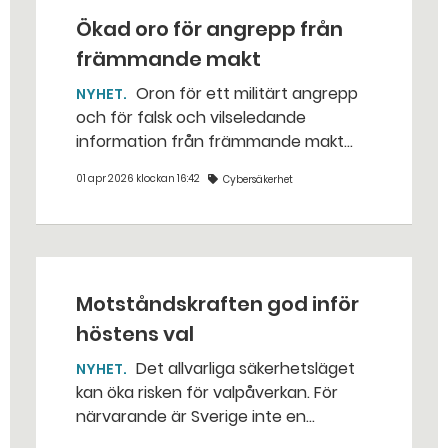
Ökad oro för angrepp från
främmande makt
Oron för ett militärt angrepp
NYHET
och för falsk och vilseledande
information från främmande makt
har ökat bland den svenska
01 apr 2026 klockan 16:42
Cybersäkerhet
befolkningen. Samtidigt är stödet för
det militära försvaret starkare än
någonsin.
Motståndskraften god inför
höstens val
Det allvarliga säkerhetsläget
NYHET
kan öka risken för valpåverkan. För
närvarande är Sverige inte en
huvudmåltavla för rysk