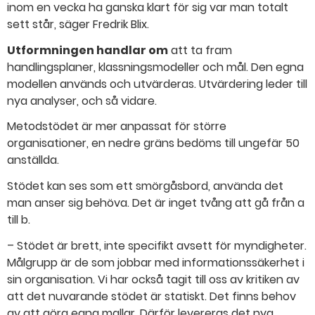
inom en vecka ha ganska klart för sig var man totalt
sett står, säger Fredrik Blix.
Utformningen handlar om
att ta fram
handlingsplaner, klassningsmodeller och mål. Den egna
modellen används och utvärderas. Utvärdering leder till
nya analyser, och så vidare.
Metodstödet är mer anpassat för större
organisationer, en nedre gräns bedöms till ungefär 50
anställda.
Stödet kan ses som ett smörgåsbord, använda det
man anser sig behöva. Det är inget tvång att gå från a
till b.
– Stödet är brett, inte specifikt avsett för myndigheter.
Målgrupp är de som jobbar med informationssäkerhet i
sin organisation. Vi har också tagit till oss av kritiken av
att det nuvarande stödet är statiskt. Det finns behov
av att göra egna mallar. Därför levereras det nya