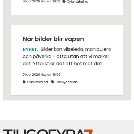
01 apr 2026 klockan 16:32
Cybersäkerhet
informationspåverkan, men det kan
ändras snabbt. – Ryssland och andra
utländska aktörer är opportunistiska,
säger Jerker Sundstrand på
Myndigheten för psykologiskt försvar
När bilder blir vapen
(MPF).
Bilder kan vilseleda, manipulera
NYHET
och påverka – ofta utan att vi märker
det. Ytterst är det ett hot mot det
svenska försvaret och demokratin. –
01 apr 2026 klockan 16:06
Frågan är akut, säger Magdalena
Cybersäkerhet
Förebyggande
Malm på branschorganisationen
Bildkonst Sverige.