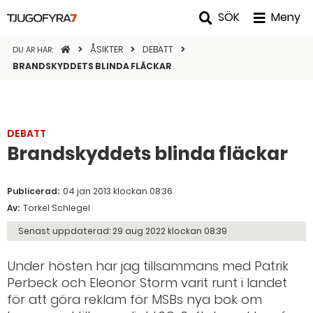
SÖK
Meny
STARTSIDAN
ÅSIKTER
DEBATT
DU ÄR HÄR:
BRANDSKYDDETS BLINDA FLÄCKAR
DEBATT
Brandskyddets blinda fläckar
Publicerad:
04 jan 2013 klockan 08:36
Av:
Torkel Schlegel
Senast uppdaterad:
29 aug 2022 klockan 08:39
Under hösten har jag tillsammans med Patrik
Perbeck och Eleonor Storm varit runt i landet
för att göra reklam för MSBs nya bok om