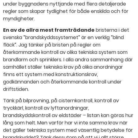
under byggnadens nyttjande med flera detaljerade
regler som skapar tydlighet för både enskilda och för
myndigheter.
En av de allra mest framträdande
bristerna i det
svenska ”brandskyddssystemet” är en verklig ”blind
fläck”. Jag tänker på bristen på regler om
återkommande kontroll av olika tekniska system som
brandlarm och sprinklers. I alla andra sammanhang där
samhället ställer tekniska krav på olika anordningar
finns ett system med konstruktionskrav,
godkännanden och återkommande kontroll under
driftstiden.
Tänk på bilprovning, på cisternkontroll, kontroll av
tryckkärl, kontroll av lyftanordningar,
brandskyddskontroll av eldstäder – listan kan göras hur
lång som helt. Men varför har vi inte samma krav när
det gäller tekniska system med väsentlig betydelse för
brandskyddet? Tänk dessutom på att vi i allt större