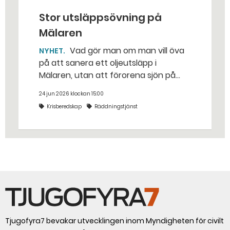
Stor utsläppsövning på
Mälaren
Vad gör man om man vill öva
NYHET
på att sanera ett oljeutsläpp i
Mälaren, utan att förorena sjön på
riktigt? Jo, man släpper ut popcorn i
24 jun 2026 klockan 15:00
stället. Det gjorde räddningstjänsten i
Krisberedskap
Räddningstjänst
Eskilstuna – tio kubikmeter närmare
bestämt.
Tjugofyra7 bevakar utvecklingen inom Myndigheten för civilt