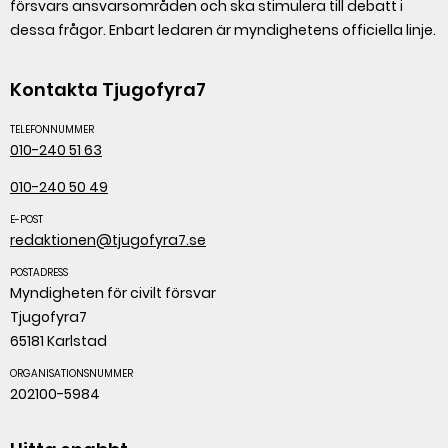
försvars ansvarsområden och ska stimulera till debatt i
dessa frågor. Enbart ledaren är myndighetens officiella linje.
Kontakta Tjugofyra7
TELEFONNUMMER
010-240 51 63
010-240 50 49
E-POST
redaktionen@tjugofyra7.se
POSTADRESS
Myndigheten för civilt försvar
Tjugofyra7
65181 Karlstad
ORGANISATIONSNUMMER
202100-5984