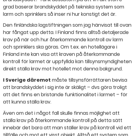
grad baserar brandskyddet på tekniska system som
larm och sprinklers så inser ni hur konstigt det är.
Den finländska lagstiftningen som jag hänvisat till ovan
har fångat upp detta. I Finland finns alltså detaljerade
krav på när och hur återkommande kontroll av larm
och sprinklers ska göras. Om t.ex. en hotellägare i
Finland inte kan visa att kraven på återkommande
kontroll för larmet är uppfyllda kan tillsynsmyndigheten
direkt ställa krav mot hotellet mot denna bakgrund.
I Sverige däremot
måste tillsynsförrättaren bevisa
att brandskyddet i sig inte är skäligt – dvs göra troligt
att det finns en bristande funktionalitet i larmet – för
att kunna ställa krav.
Även om det i något fall skulle finnas möjlighet att
ställa krav på återkommande kontroll på detta sätt
innebär det bara att man ställer krav på kontroll vid ett
tillfälle och mot ett visst objekt. Alltså ett system som