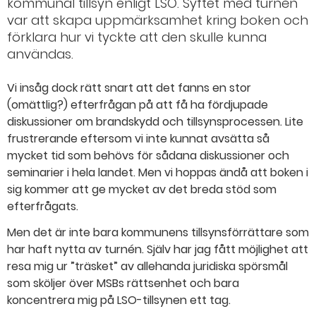
kommunal tillsyn enligt LSO. Syftet med turnén
var att skapa uppmärksamhet kring boken och
förklara hur vi tyckte att den skulle kunna
användas.
Vi insåg dock rätt snart att det fanns en stor
(omättlig?) efterfrågan på att få ha fördjupade
diskussioner om brandskydd och tillsynsprocessen. Lite
frustrerande eftersom vi inte kunnat avsätta så
mycket tid som behövs för sådana diskussioner och
seminarier i hela landet. Men vi hoppas ändå att boken i
sig kommer att ge mycket av det breda stöd som
efterfrågats.
Men det är inte bara kommunens tillsynsförrättare som
har haft nytta av turnén. Själv har jag fått möjlighet att
resa mig ur ”träsket” av allehanda juridiska spörsmål
som sköljer över MSBs rättsenhet och bara
koncentrera mig på LSO-tillsynen ett tag.