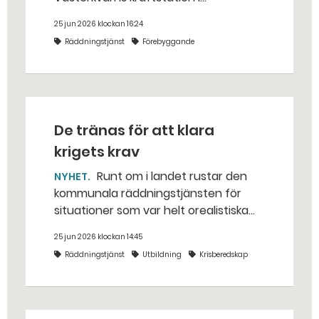
Hallstahammars kommun.
25 jun 2026 klockan 16:24
Räddningstjänst
Förebyggande
De tränas för att klara
krigets krav
Runt om i landet rustar den
NYHET
kommunala räddningstjänsten för
situationer som var helt orealistiska
för bara några år sedan — med illvilliga
25 jun 2026 klockan 14:45
bakhåll, utspridda granater och hot
Räddningstjänst
Utbildning
Krisberedskap
från livsfarliga drönare i det
traditionella uppdraget.