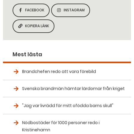
FACEBOOK
INSTAGRAM
DELA SIDAN PÅ
DELA SIDAN PÅ
KOPIERA LÄNK
KOPIERA SIDANS LÄNK
Mest lästa
Brandchefen redo att vara förebild
Svenska brandmän hämtar lärdomar från kriget
"Jag var livrädd för mitt ofödda barns skull"
Nödbostäder för 1000 personer redo i
Kristinehamn