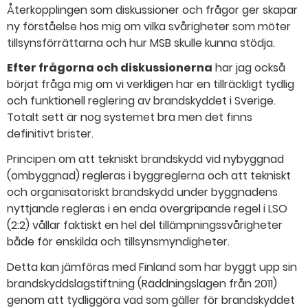
Återkopplingen som diskussioner och frågor ger skapar
ny förståelse hos mig om vilka svårigheter som möter
tillsynsförrättarna och hur MSB skulle kunna stödja.
Efter frågorna och diskussionerna
har jag också
börjat fråga mig om vi verkligen har en tillräckligt tydlig
och funktionell reglering av brandskyddet i Sverige.
Totalt sett är nog systemet bra men det finns
definitivt brister.
Principen om att tekniskt brandskydd vid nybyggnad
(ombyggnad) regleras i byggreglerna och att tekniskt
och organisatoriskt brandskydd under byggnadens
nyttjande regleras i en enda övergripande regel i LSO
(2:2) vållar faktiskt en hel del tillämpningssvårigheter
både för enskilda och tillsynsmyndigheter.
Detta kan jämföras med Finland som har byggt upp sin
brandskyddslagstiftning (Räddningslagen från 2011)
genom att tydliggöra vad som gäller för brandskyddet