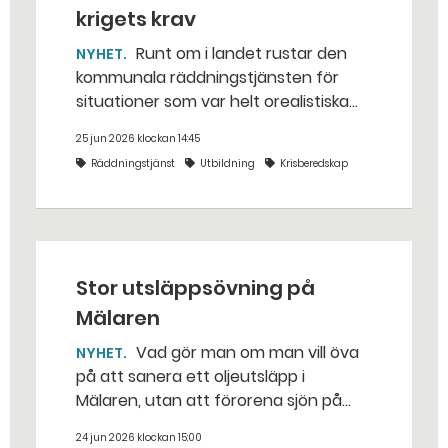
krigets krav
Runt om i landet rustar den
NYHET
kommunala räddningstjänsten för
situationer som var helt orealistiska
för bara några år sedan — med illvilliga
25 jun 2026 klockan 14:45
bakhåll, utspridda granater och hot
Räddningstjänst
Utbildning
Krisberedskap
från livsfarliga drönare i det
traditionella uppdraget.
Stor utsläppsövning på
Mälaren
Vad gör man om man vill öva
NYHET
på att sanera ett oljeutsläpp i
Mälaren, utan att förorena sjön på
riktigt? Jo, man släpper ut popcorn i
24 jun 2026 klockan 15:00