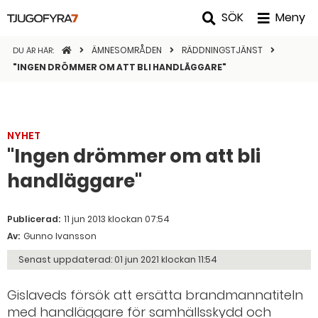
SÖK
Meny
STARTSIDAN
ÄMNESOMRÅDEN
RÄDDNINGSTJÄNST
DU ÄR HÄR:
"INGEN DRÖMMER OM ATT BLI HANDLÄGGARE"
NYHET
"Ingen drömmer om att bli
handläggare"
Publicerad:
11 jun 2013 klockan 07:54
Av:
Gunno Ivansson
Senast uppdaterad:
01 jun 2021 klockan 11:54
Gislaveds försök att ersätta brandmannatiteln
med handläggare för samhällsskydd och