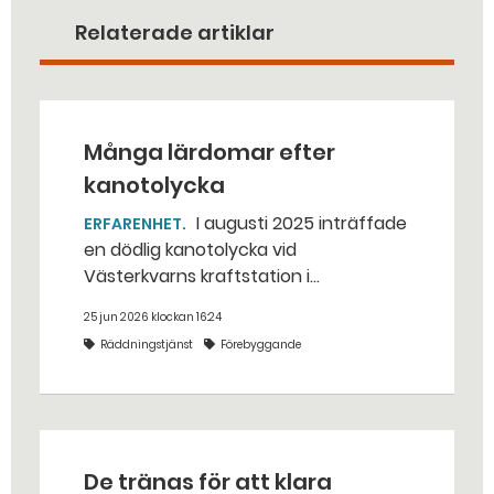
Relaterade artiklar
Många lärdomar efter
kanotolycka
I augusti 2025 inträffade
ERFARENHET
en dödlig kanotolycka vid
Västerkvarns kraftstation i
Hallstahammars kommun.
25 jun 2026 klockan 16:24
Räddningstjänst
Förebyggande
De tränas för att klara