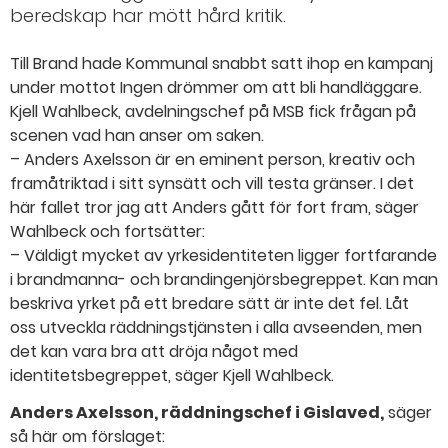
beredskap har mött hård kritik.
Till Brand hade Kommunal snabbt satt ihop en kampanj
under mottot Ingen drömmer om att bli handläggare.
Kjell Wahlbeck, avdelningschef på MSB fick frågan på
scenen vad han anser om saken.
– Anders Axelsson är en eminent person, kreativ och
framåt­riktad i sitt synsätt och vill testa gränser. I det
här fallet tror jag att Anders gått för fort fram, säger
Wahlbeck och fortsätter:
– Väldigt mycket av yrkesidentiteten ligger fortfarande
i brandmanna- och brandingenjörsbegreppet. Kan man
beskriva yrket på ett bredare sätt är inte det fel. Låt
oss utveckla räddningstjänsten i alla avseenden, men
det kan vara bra att dröja något med
identitetsbegreppet, säger Kjell Wahlbeck.
Anders Axelsson, räddningschef i Gislaved,
säger
så här om förslaget: