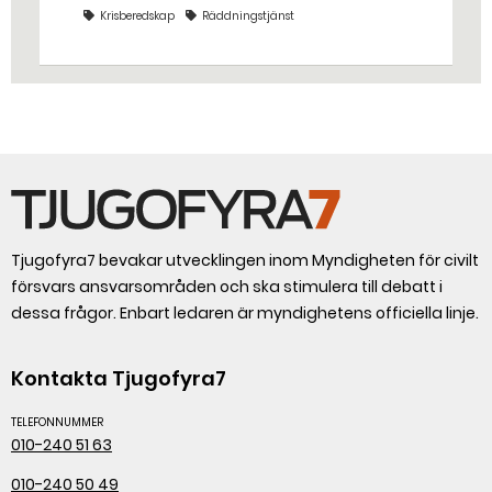
stället. Det gjorde räddningstjänsten i
Krisberedskap
Räddningstjänst
Eskilstuna – tio kubikmeter närmare
bestämt.
Tjugofyra7 bevakar utvecklingen inom Myndigheten för civilt
försvars ansvarsområden och ska stimulera till debatt i
dessa frågor. Enbart ledaren är myndighetens officiella linje.
Kontakta Tjugofyra7
TELEFONNUMMER
010-240 51 63
010-240 50 49