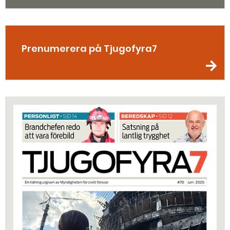
Prenumerera på Tjugofyra7