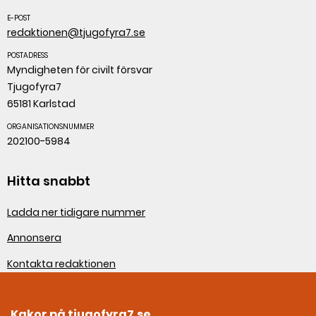
E-POST
redaktionen@tjugofyra7.se
POSTADRESS
Myndigheten för civilt försvar
Tjugofyra7
65181 Karlstad
ORGANISATIONSNUMMER
202100-5984
Hitta snabbt
Ladda ner tidigare nummer
Annonsera
Kontakta redaktionen
Om webbplatsen
Kakor på tjugofyra7.se