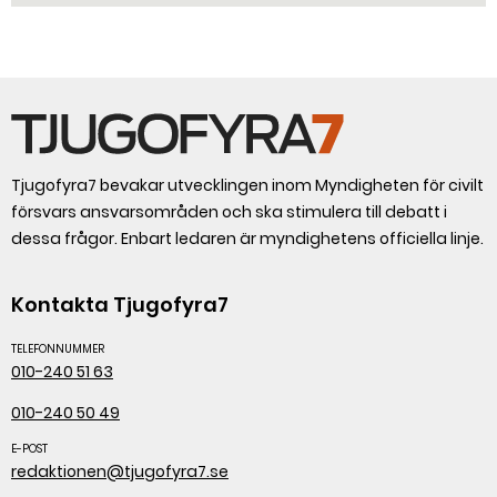
Tjugofyra7 bevakar utvecklingen inom Myndigheten för civilt
försvars ansvarsområden och ska stimulera till debatt i
dessa frågor. Enbart ledaren är myndighetens officiella linje.
Kontakta Tjugofyra7
TELEFONNUMMER
010-240 51 63
010-240 50 49
E-POST
redaktionen@tjugofyra7.se