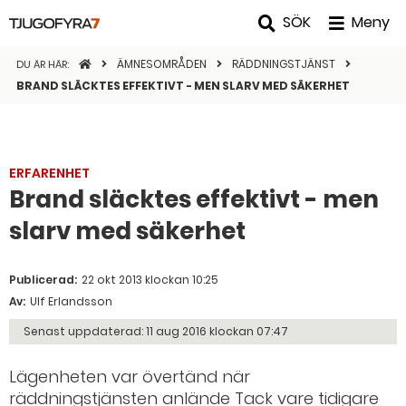
SÖK
Meny
STARTSIDAN
ÄMNESOMRÅDEN
RÄDDNINGSTJÄNST
DU ÄR HÄR:
BRAND SLÄCKTES EFFEKTIVT - MEN SLARV MED SÄKERHET
ERFARENHET
Brand släcktes effektivt - men
slarv med säkerhet
Publicerad:
22 okt 2013 klockan 10:25
Av:
Ulf Erlandsson
Senast uppdaterad:
11 aug 2016 klockan 07:47
Lägenheten var övertänd när
räddningstjänsten anlände Tack vare tidigare