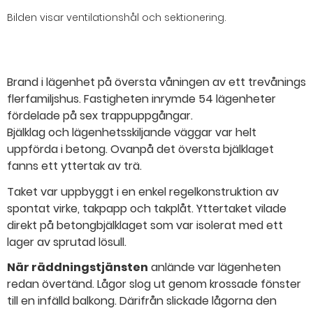
Bilden visar ventilationshål och sektionering.
Brand i lägenhet på översta våningen av ett trevånings
flerfamiljshus. Fastigheten inrymde 54 lägenheter
fördelade på sex trappuppgångar.
Bjälklag och lägenhetsskiljande väggar var helt
uppförda i betong. Ovanpå det översta bjälklaget
fanns ett yttertak av trä.
Taket var uppbyggt i en enkel regelkonstruktion av
spontat virke, takpapp och takplåt. Yttertaket vilade
direkt på betongbjälklaget som var isolerat med ett
lager av sprutad lösull.
När räddningstjänsten
anlände var lägenheten
redan övertänd. Lågor slog ut genom krossade fönster
till en infälld balkong. Därifrån slickade lågorna den