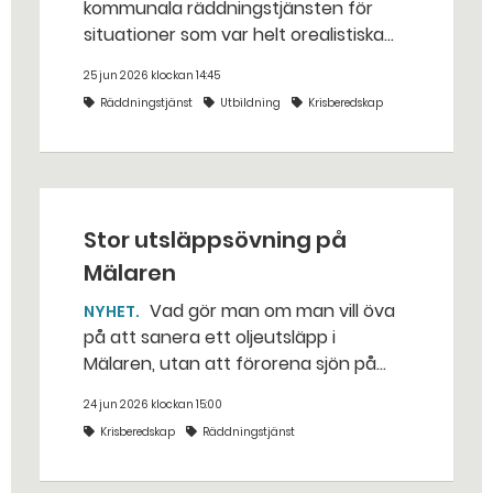
kommunala räddningstjänsten för
situationer som var helt orealistiska
för bara några år sedan — med illvilliga
25 jun 2026 klockan 14:45
bakhåll, utspridda granater och hot
Räddningstjänst
Utbildning
Krisberedskap
från livsfarliga drönare i det
traditionella uppdraget.
Stor utsläppsövning på
Mälaren
Vad gör man om man vill öva
NYHET
på att sanera ett oljeutsläpp i
Mälaren, utan att förorena sjön på
riktigt? Jo, man släpper ut popcorn i
24 jun 2026 klockan 15:00
stället. Det gjorde räddningstjänsten i
Krisberedskap
Räddningstjänst
Eskilstuna – tio kubikmeter närmare
bestämt.