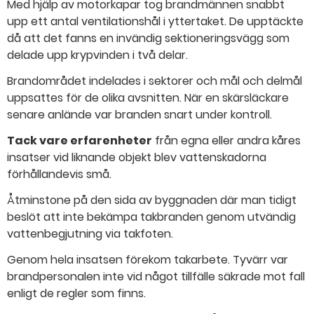
Med hjälp av motorkapar tog brandmännen snabbt
upp ett antal ventilationshål i yttertaket. De upptäckte
då att det fanns en invändig sektioneringsvägg som
delade upp krypvinden i två delar.
Brandområdet indelades i sektorer och mål och delmål
uppsattes för de olika avsnitten. När en skärsläckare
senare anlände var branden snart under kontroll.
Tack vare erfarenheter
från egna eller andra kåres
insatser vid liknande objekt blev vattenskadorna
förhållandevis små.
Åtminstone på den sida av byggnaden där man tidigt
beslöt att inte bekämpa takbranden genom utvändig
vattenbegjutning via takfoten.
Genom hela insatsen förekom takarbete. Tyvärr var
brandpersonalen inte vid något tillfälle säkrade mot fall
enligt de regler som finns.