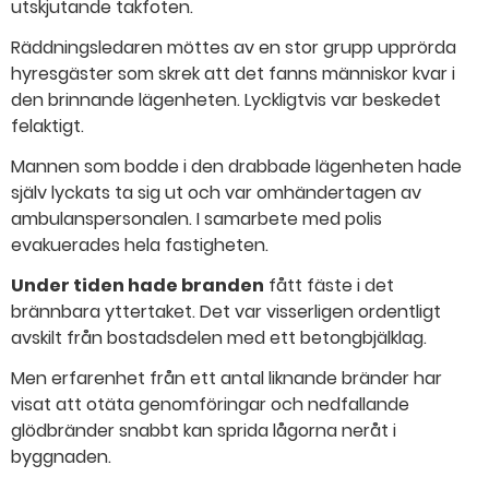
utskjutande takfoten.
Räddningsledaren möttes av en stor grupp upprörda
hyresgäster som skrek att det fanns människor kvar i
den brinnande lägenheten. Lyckligtvis var beskedet
felaktigt.
Mannen som bodde i den drabbade lägenheten hade
själv lyckats ta sig ut och var omhändertagen av
ambulanspersonalen. I samarbete med polis
evakuerades hela fastigheten.
Under tiden hade branden
fått fäste i det
brännbara yttertaket. Det var visserligen ordentligt
avskilt från bostadsdelen med ett betongbjälklag.
Men erfarenhet från ett antal liknande bränder har
visat att otäta genomföringar och nedfallande
glödbränder snabbt kan sprida lågorna neråt i
byggnaden.