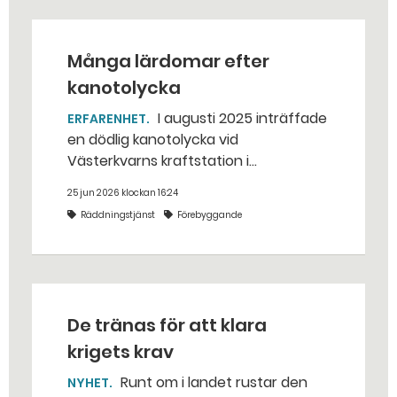
Många lärdomar efter
kanotolycka
I augusti 2025 inträffade
ERFARENHET
en dödlig kanotolycka vid
Västerkvarns kraftstation i
Hallstahammars kommun.
25 jun 2026 klockan 16:24
Räddningstjänst
Förebyggande
De tränas för att klara
krigets krav
Runt om i landet rustar den
NYHET