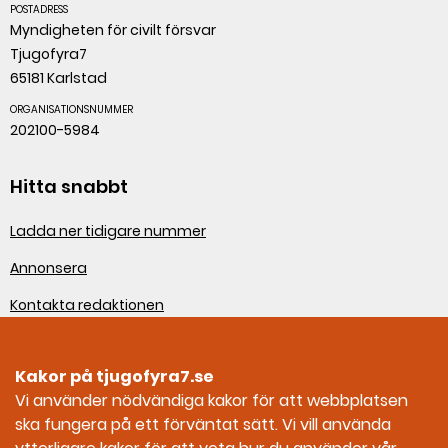
POSTADRESS
Myndigheten för civilt försvar
Tjugofyra7
65181 Karlstad
ORGANISATIONSNUMMER
202100-5984
Hitta snabbt
Ladda ner tidigare nummer
Annonsera
Kontakta redaktionen
Om webbplatsen
Kakor på tjugofyra7.se
Sociala medier
Vi använder nödvändiga kakor för att webbplatsen
ska fungera på ett förväntat sätt. Vi vill använda
Tjugofyra7 på Facebook