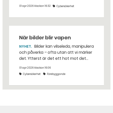
huvudmåltavla för rysk
01 apr 2026 klockan 16:32
Cybersäkerhet
informationspåverkan, men det kan
ändras snabbt. – Ryssland och andra
utländska aktörer är opportunistiska,
säger Jerker Sundstrand på
Myndigheten för psykologiskt försvar
När bilder blir vapen
(MPF).
Bilder kan vilseleda, manipulera
NYHET
och påverka – ofta utan att vi märker
det. Ytterst är det ett hot mot det
svenska försvaret och demokratin. –
01 apr 2026 klockan 16:06
Frågan är akut, säger Magdalena
Cybersäkerhet
Förebyggande
Malm på branschorganisationen
Bildkonst Sverige.