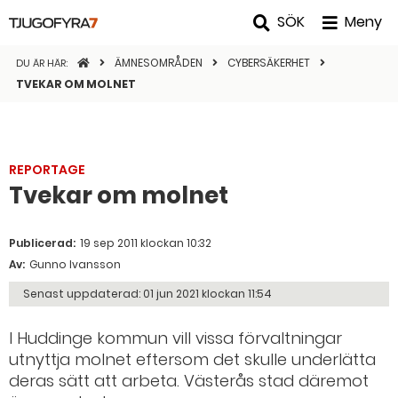
SÖK
Meny
STARTSIDAN
ÄMNESOMRÅDEN
CYBERSÄKERHET
DU ÄR HÄR:
TVEKAR OM MOLNET
REPORTAGE
Tvekar om molnet
Publicerad:
19 sep 2011 klockan 10:32
Av:
Gunno Ivansson
Senast uppdaterad:
01 jun 2021 klockan 11:54
I Huddinge kommun vill vissa förvaltningar
utnyttja molnet eftersom det skulle underlätta
deras sätt att arbeta. Västerås stad däremot