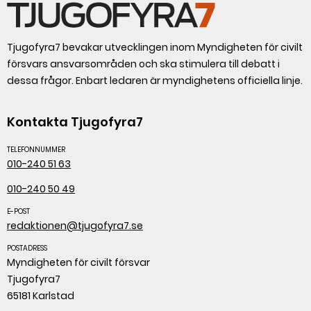
Tjugofyra7 bevakar utvecklingen inom Myndigheten för civilt
försvars ansvarsområden och ska stimulera till debatt i
dessa frågor. Enbart ledaren är myndighetens officiella linje.
Kontakta Tjugofyra7
TELEFONNUMMER
010-240 51 63
010-240 50 49
E-POST
redaktionen@tjugofyra7.se
POSTADRESS
Myndigheten för civilt försvar
Tjugofyra7
65181 Karlstad