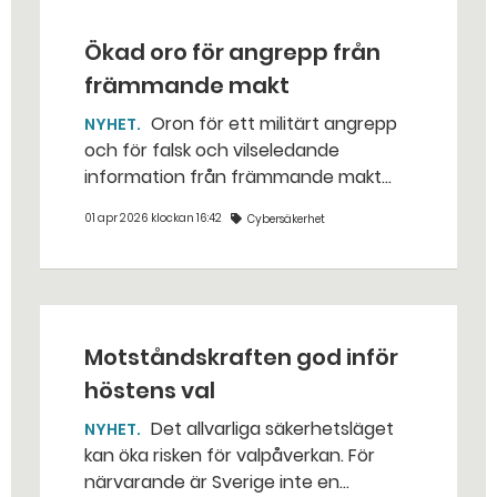
Ökad oro för angrepp från
främmande makt
Oron för ett militärt angrepp
NYHET
och för falsk och vilseledande
information från främmande makt
har ökat bland den svenska
01 apr 2026 klockan 16:42
Cybersäkerhet
befolkningen. Samtidigt är stödet för
det militära försvaret starkare än
någonsin.
Motståndskraften god inför
höstens val
Det allvarliga säkerhetsläget
NYHET
kan öka risken för valpåverkan. För
närvarande är Sverige inte en