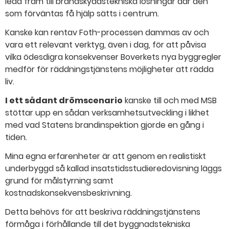
leda fram till brandskyddstekniska lösningar där den
som förväntas få hjälp sätts i centrum.
Kanske kan rentav Foth-processen dammas av och
vara ett relevant verktyg, även i dag, för att påvisa
vilka ödesdigra konsekvenser Boverkets nya byggregler
medför för räddningstjänstens möjligheter att rädda
liv.
I ett sådant drömscenario
kanske till och med MSB
stöttar upp en sådan verksamhetsutveckling i likhet
med vad Statens brandinspektion gjorde en gång i
tiden.
Mina egna erfarenheter är att genom en realistiskt
underbyggd så kallad insatstidsstudieredovisning läggs
grund för målstyrning samt
kostnadskonsekvensbeskrivning.
Detta behövs för att beskriva räddningstjänstens
förmåga i förhållande till det byggnadstekniska