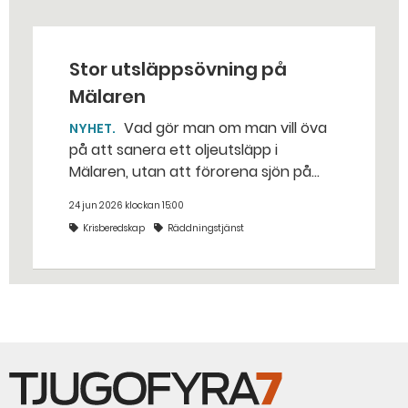
Stor utsläppsövning på
Mälaren
Vad gör man om man vill öva
NYHET
på att sanera ett oljeutsläpp i
Mälaren, utan att förorena sjön på
riktigt? Jo, man släpper ut popcorn i
24 jun 2026 klockan 15:00
stället. Det gjorde räddningstjänsten i
Krisberedskap
Räddningstjänst
Eskilstuna – tio kubikmeter närmare
bestämt.