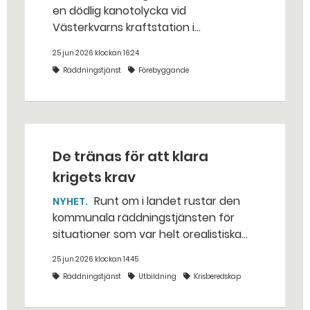
en dödlig kanotolycka vid
Västerkvarns kraftstation i
Hallstahammars kommun.
25 jun 2026 klockan 16:24
Räddningstjänst
Förebyggande
De tränas för att klara
krigets krav
Runt om i landet rustar den
NYHET
kommunala räddningstjänsten för
situationer som var helt orealistiska
för bara några år sedan — med illvilliga
25 jun 2026 klockan 14:45
bakhåll, utspridda granater och hot
Räddningstjänst
Utbildning
Krisberedskap
från livsfarliga drönare i det
traditionella uppdraget.