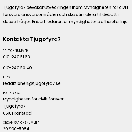
Tjugofyra7 bevakar utvecklingen inom Myndigheten för civilt
försvars ansvarsområden och ska stimulera till debatt i
dessa frågor. Enbart ledaren är myndighetens officiella linje.
Kontakta Tjugofyra7
TELEFONNUMMER
010-240 51 63
010-240 50 49
E-POST
redaktionen@tjugofyra7.se
POSTADRESS
Myndigheten för civilt försvar
Tjugofyra7
65181 Karlstad
ORGANISATIONSNUMMER
202100-5984