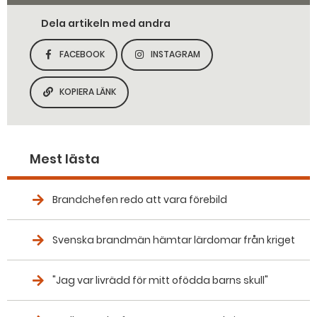
Dela artikeln med andra
FACEBOOK
INSTAGRAM
DELA SIDAN PÅ
DELA SIDAN PÅ
KOPIERA LÄNK
KOPIERA SIDANS LÄNK
Mest lästa
Brandchefen redo att vara förebild
Svenska brandmän hämtar lärdomar från kriget
"Jag var livrädd för mitt ofödda barns skull"