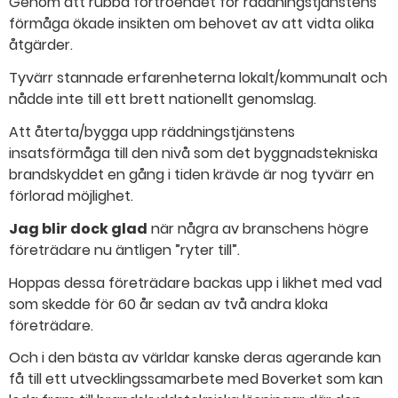
Genom att rubba förtroendet för räddningstjänstens
förmåga ökade insikten om behovet av att vidta olika
åtgärder.
Tyvärr stannade erfarenheterna lokalt/kommunalt och
nådde inte till ett brett nationellt genomslag.
Att återta/bygga upp räddningstjänstens
insatsförmåga till den nivå som det byggnadstekniska
brandskyddet en gång i tiden krävde är nog tyvärr en
förlorad möjlighet.
Jag blir dock glad
när några av branschens högre
företrädare nu äntligen ”ryter till”.
Hoppas dessa företrädare backas upp i likhet med vad
som skedde för 60 år sedan av två andra kloka
företrädare.
Och i den bästa av världar kanske deras agerande kan
få till ett utvecklingssamarbete med Boverket som kan