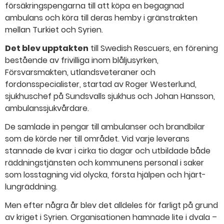
försäkringspengarna till att köpa en begagnad
ambulans och köra till deras hemby i gränstrakten
mellan Turkiet och Syrien.
Det blev upptakten
till Swedish Rescuers, en förening
bestående av frivilliga inom blåljusyrken,
Försvarsmakten, utlandsveteraner och
fordonsspecialister, startad av Roger Westerlund,
sjukhuschef på Sundsvalls sjukhus och Johan Hansson,
ambulanssjukvårdare.
De samlade in pengar till ambulanser och brandbilar
som de körde ner till området. Vid varje leverans
stannade de kvar i cirka tio dagar och utbildade både
räddningstjänsten och kommunens personal i saker
som losstagning vid olycka, första hjälpen och hjärt-
lungräddning.
Men efter några år blev det alldeles för farligt på grund
av kriget i Syrien. Organisationen hamnade lite i dvala –