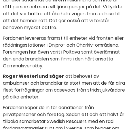
rätt person och som vill tjäna pengar på det. Vi tyckte
att det var bättre att åka hela vägen fram och se till
att det hamnar rätt. Det gör också att vi förstår
behoven mycket bättre.
Fordonen levereras främst till enheter vid fronten eller
räddningsstationer i Dnipro- och Charkiv-områdena.
Föreningen har även varit i Poltava samt överlämnat
den enda brandbilen som finns i den hårt ansatta
Gammalsvenskby.
Roger Westerlund säger
att behovet av
ambulanser och brandbilar är stort men att de får allra
flest förfrågningar om casevacs från stridssjukvårdare
på olika enheter.
Fordonen köper de in för donationer från
privatpersoner och företag. Sedan ett och ett halvt år
tillbaka samarbetar Swedish Rescuers med en rad
fordonsgymnasier runt om i Sverige, som bygger om