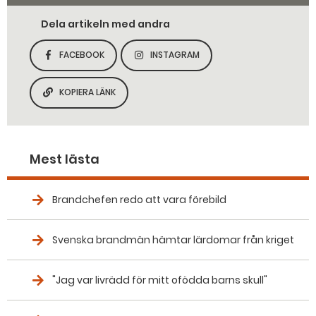
Dela artikeln med andra
FACEBOOK
INSTAGRAM
DELA SIDAN PÅ
DELA SIDAN PÅ
KOPIERA LÄNK
KOPIERA SIDANS LÄNK
Mest lästa
Brandchefen redo att vara förebild
Svenska brandmän hämtar lärdomar från kriget
"Jag var livrädd för mitt ofödda barns skull"