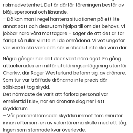
riskmedvetenhet. Det är därför föreningen består av
blåljuspersonal och liknande.
– Då kan man i regel hantera situationen på ett lite
annat sätt och dessutom hjälpa till om det behövs. Vi
jobbar nära våra mottagare – säger de att det är för
farligt så rullar vi inte in i de områdena. Vi vet ungefär
var vi inte ska vara och när vi absolut inte ska vara där.
Några gånger har det dock varit nära ögat. En gång
attackerades en militär utbildningsanläggning utanför
Charkiv, där Roger Westerlund befann sig, av drönare.
Som tur var träffade drönarna inte precis där
sällskapet tog skydd.
Det närmaste de varit att förlora personal var
emellertid i Kiev, när en drönare slog ner i ett
skyddsrum.
– Vår personal lämnade skyddsrummet fem minuter
innan eftersom en av volontärerna skulle med ett tåg.
Ingen som stannade kvar överlevde.