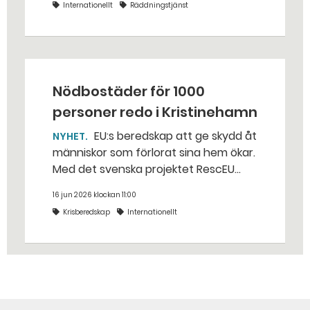
Internationellt
Räddningstjänst
Söderström. Han var en av sex
svenska brandmän som nyligen
besökte Ukraina för att stärka
kompetensen inom sök och räddning.
Nödbostäder för 1000
personer redo i Kristinehamn
EU:s beredskap att ge skydd åt
NYHET
människor som förlorat sina hem ökar.
Med det svenska projektet RescEU
Shelter SE är det möjligt att snabbt
16 jun 2026 klockan 11:00
sätta upp tillfälligt boende för över
Krisberedskap
Internationellt
1000 personer – med ovanligt hög
boendestandard.