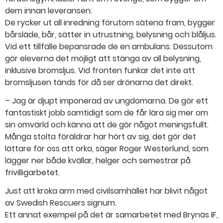
dem innan leveransen.
De rycker ut all inredning förutom sätena fram, bygger
bårsläde, bår, sätter in utrustning, belysning och blåljus.
Vid ett tillfälle bepansrade de en ambulans. Dessutom
gör eleverna det möjligt att stänga av all belysning,
inklusive bromsljus. Vid fronten funkar det inte att
bromsljusen tänds för då ser drönarna det direkt.
– Jag är djupt imponerad av ungdomarna. De gör ett
fantastiskt jobb samtidigt som de får lära sig mer om
sin omvärld och känna att de gör något meningsfullt.
Många stolta föräldrar har hört av sig, det gör det
lättare för oss att orka, säger Roger Westerlund, som
lägger ner både kvällar, helger och semestrar på
frivilligarbetet.
Just att kroka arm med civilsamhället har blivit något
av Swedish Rescuers signum.
Ett annat exempel på det är samarbetet med Brynäs IF,