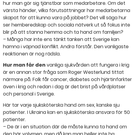
hur man gör sig tjänstbar som medarbetare. Om det
värsta händer, vilka förutsättningar har medarbetarna
skapat för att kunna vara på jobbet? Det vill säga hur
ser hemberedskap och sociala nätverk ut så fokus inte
blir på att stanna hemma och ta hand om familjen?
– Många har inte ens tänkt tanken att Sverige kan
hamna i väpnad konflikt. Andra förstår. Den vanligaste
reaktionen är nog rädsla.
Hur man får den
vanliga sjukvården att fungera i krig
är en annan stor fråga som Roger Westerlund tittat
närmare på. Folk får cancer, diabetes och hjärtinfarkter
även i krig och redan i dag är det brist på vårdplatser
och personal i Sverige.
Här tar varje sjuksköterska hand om sex, kanske sju
patienter. I Ukraina kan en sjuksköterska ansvara för 50
patienter.
– De är i en situation där de måste kunna ta hand om
den här volymen, men då kan man heller inte ha