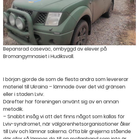
Bepansrad casevac, ombyggd av elever på
Bromangymnasiet i Hudiksvall.
I början gjorde de som de flesta andra som levererar
materiel till Ukraina – lämnade över det vid gränsen
eller i staden Lviv.
Därefter har föreningen använt sig av en annan
metodik.
– Snabbt insåg vi att det finns något som kallas för
Lviv-syndromet, när välgörenhetsorganisationer åker
till Lviv och lämnar sakerna. Ofta blir grejerna stående
där eller så lämnas de till en mellanhand som inte är