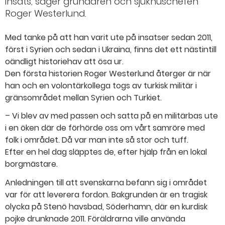
insats, säger grundaren och sjukhuschefen
Roger Westerlund.
Med tanke på att han varit ute på insatser sedan 2011,
först i Syrien och sedan i Ukraina, finns det ett nästintill
oändligt historiehav att ösa ur.
Den första historien Roger Westerlund återger är när
han och en volontärkollega togs av turkisk militär i
gränsområdet mellan Syrien och Turkiet.
– Vi blev av med passen och satta på en militärbas ute
i en öken där de förhörde oss om vårt samröre med
folk i området. Då var man inte så stor och tuff.
Efter en hel dag släpptes de, efter hjälp från en lokal
borgmästare.
Anledningen till att svenskarna befann sig i området
var för att leverera fordon. Bakgrunden är en tragisk
olycka på Stenö havsbad, Söderhamn, där en kurdisk
pojke drunknade 2011. Föräldrarna ville använda