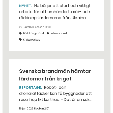
Nu börjar ett stort och viktigt
NYHET
arbete för att omhänderta sök- och
räddningslärdomarna från Ukraina.
Det säger David Norlin på
22 jun 2026 klockan 14:09
Myndigheten för civilt försvar. –
Räddningstjänst
Internationellt
Absolut viktigast är att man bygger
Krisberedskap
en organisation som har förmåga att
hela tiden kunna anpassas.
Svenska brandmän hämtar
lärdomar från kriget
Robot- och
REPORTAGE
drönarattacker kan få byggnader att
rasa ihop likt korthus. – Det är en sak
att öva hemma – men här är det
16 jun 2026 klockan 21:21
verklighet, konstaterar Pierre