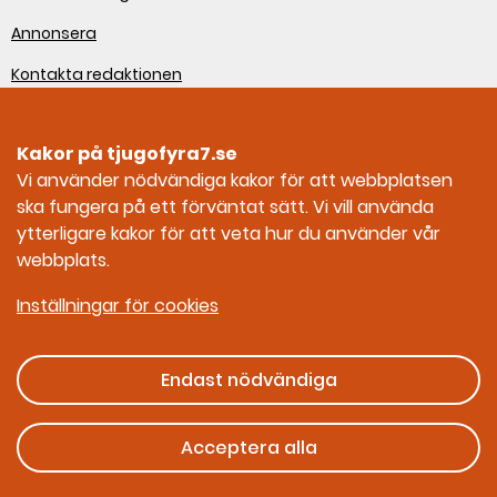
Annonsera
Kontakta redaktionen
Om webbplatsen
Kakor på tjugofyra7.se
Sociala medier
Vi använder nödvändiga kakor för att webbplatsen
ska fungera på ett förväntat sätt. Vi vill använda
Tjugofyra7 på Facebook
ytterligare kakor för att veta hur du använder vår
webbplats.
Tjugofyra7 på Instagram
Inställningar för cookies
Endast nödvändiga
Ges ut av Myndigheten för civilt försvar
Acceptera alla