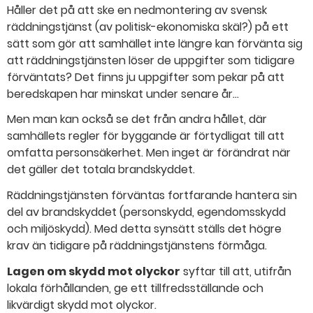
Håller det på att ske en nedmontering av svensk
räddningstjänst (av politisk-ekonomiska skäl?) på ett
sätt som gör att samhället inte längre kan förvänta sig
att räddningstjänsten löser de uppgifter som tidigare
förväntats? Det finns ju uppgifter som pekar på att
beredskapen har minskat under senare år…
Men man kan också se det från andra hållet, där
samhällets regler för byggande är förtydligat till att
omfatta personsäkerhet. Men inget är förändrat när
det gäller det totala brandskyddet.
Räddningstjänsten förväntas fortfarande hantera sin
del av brandskyddet (personskydd, egendomsskydd
och miljöskydd). Med detta synsätt ställs det högre
krav än tidigare på räddningstjänstens förmåga.
Lagen om skydd mot olyckor
syftar till att, utifrån
lokala förhållanden, ge ett tillfredsställande och
likvärdigt skydd mot olyckor.