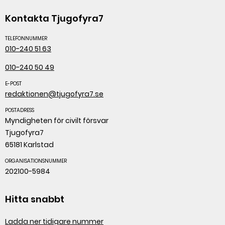
Kontakta Tjugofyra7
TELEFONNUMMER
010-240 51 63
010-240 50 49
E-POST
redaktionen@tjugofyra7.se
POSTADRESS
Myndigheten för civilt försvar
Tjugofyra7
65181 Karlstad
ORGANISATIONSNUMMER
202100-5984
Hitta snabbt
Ladda ner tidigare nummer