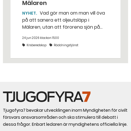
Mälaren
Vad gör man om man vill öva
NYHET
på att sanera ett oljeutsläpp i
Mälaren, utan att förorena sjön på
riktigt? Jo, man släpper ut popcorn i
24 jun 2026 klockan 15:00
stället. Det gjorde räddningstjänsten i
Krisberedskap
Räddningstjänst
Eskilstuna – tio kubikmeter närmare
bestämt.
Tjugofyra7 bevakar utvecklingen inom Myndigheten för civilt
försvars ansvarsområden och ska stimulera till debatt i
dessa frågor. Enbart ledaren är myndighetens officiella linje.