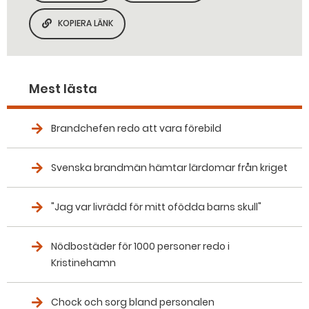
KOPIERA LÄNK
KOPIERA SIDANS LÄNK
Mest lästa
Brandchefen redo att vara förebild
Svenska brandmän hämtar lärdomar från kriget
"Jag var livrädd för mitt ofödda barns skull"
Nödbostäder för 1000 personer redo i
Kristinehamn
Chock och sorg bland personalen