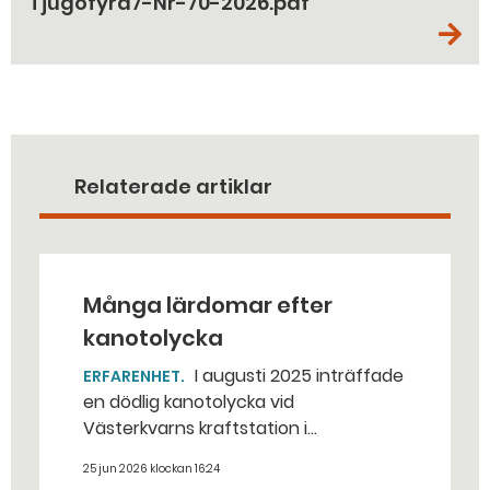
Tjugofyra7-Nr-70-2026.pdf
Relaterade artiklar
Många lärdomar efter
kanotolycka
I augusti 2025 inträffade
ERFARENHET
en dödlig kanotolycka vid
Västerkvarns kraftstation i
Hallstahammars kommun.
25 jun 2026 klockan 16:24