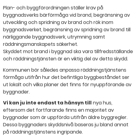
Plan- och byggförordningen ställer krav på
byggnadsverks bärförmåga vid brand, begränsning av
utveckling och spridning av brand och rök inom
byggnadsverket, begränsning av spridning av brand till
närliggande byggnadsverk, utrymning samt
räddningsmanskapets säkerhet.
Skyddet mot brand i byggnad ska vara tillfredsställande
och räddningstjänsten är en viktig del av detta skydd.
Kommunen bör således anpassa räddningstjänstens
förmåga utifrån hur det befintliga byggbeståndet ser
ut lokalt och vilka planer det finns för nyuppförande av
byggnader.
Vi kan ju inte endast ta hänsyn till
nya hus,
eftersom det fortfarande finns en majoritet av
byggnader som är uppförda utifrån äldre byggregler.
Dessa byggnaders skyddsnivå baseras ju bland annat
på räddningstjänstens ingripande.