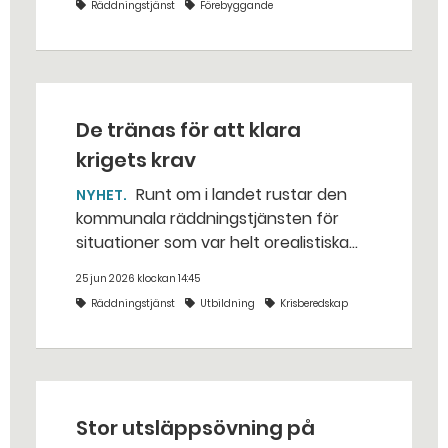
Räddningstjänst
Förebyggande
De tränas för att klara
krigets krav
Runt om i landet rustar den
NYHET
kommunala räddningstjänsten för
situationer som var helt orealistiska
för bara några år sedan — med illvilliga
25 jun 2026 klockan 14:45
bakhåll, utspridda granater och hot
Räddningstjänst
Utbildning
Krisberedskap
från livsfarliga drönare i det
traditionella uppdraget.
Stor utsläppsövning på