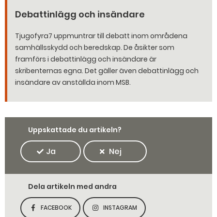
Debattinlägg och insändare
Tjugofyra7 uppmuntrar till debatt inom områdena
samhällsskydd och beredskap. De åsikter som
framförs i debattinlägg och insändare är
skribenternas egna. Det gäller även debattinlägg och
insändare av anställda inom MSB.
Uppskattade du artikeln?
Ja
Nej
Dela artikeln med andra
FACEBOOK
INSTAGRAM
DELA SIDAN PÅ
DELA SIDAN PÅ