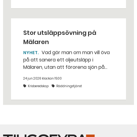
traditionella uppdraget.
Stor utsläppsövning på
Mälaren
Vad gör man om man vill öva
NYHET
på att sanera ett oljeutsläpp i
Mälaren, utan att förorena sjön på
riktigt? Jo, man släpper ut popcorn i
24 jun 2026 klockan 15:00
stället. Det gjorde räddningstjänsten i
Krisberedskap
Räddningstjänst
Eskilstuna – tio kubikmeter närmare
bestämt.