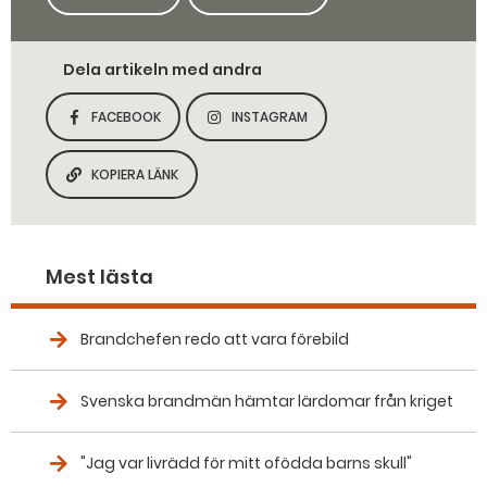
Dela artikeln med andra
FACEBOOK
INSTAGRAM
DELA SIDAN PÅ
DELA SIDAN PÅ
KOPIERA LÄNK
KOPIERA SIDANS LÄNK
Mest lästa
Brandchefen redo att vara förebild
Svenska brandmän hämtar lärdomar från kriget
"Jag var livrädd för mitt ofödda barns skull"