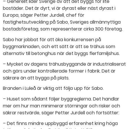
– Generellt lider Sverige av att det byggs för lite
bostäder. Det är dyrt, vi är dyrast eller näst dyrast i
Europa, säger Petter Jurdell, chef för
fastighetsutveckling på Sabo, Sveriges allmännyttiga
bostadsföretag, som representerar cirka 300 företag.
Sabo har jobbat för att öka konkurrensen på
byggmarknaden, och ett sätt är att se trähus som
alternativ till betonghus när det byggs flerfamiljshus.
– Mycket av dagens trähusbyggande är industrialiserat
och görs under kontrollerade former i fabrik. Det är
säkrare än att bygga på plats.
Branden i Luleå är viktig att följa upp för Sabo.
– Huset som sådant följer byggreglerna. Det handlar
mer om hur man minimerar störningar och risker och
säkrar restvärde, säger Petter Jurdell och fortsätter:
– Det finns mindre uppbyggd erfarenhet kring höga