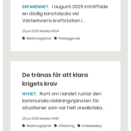
I augusti 2025 inträffade
ERFARENHET
en dödlig kanotolycka vid
Västerkvarns kraftstation i
Hallstahammars kommun.
25 jun 2026 klockan 16:24
Räddningstjänst
Förebyggande
De tränas för att klara
krigets krav
Runt om i landet rustar den
NYHET
kommunala räddningstjänsten för
situationer som var helt orealistiska
för bara några år sedan — med illvilliga
25 jun 2026 klockan 14:45
bakhåll, utspridda granater och hot
Räddningstjänst
Utbildning
Krisberedskap
från livsfarliga drönare i det