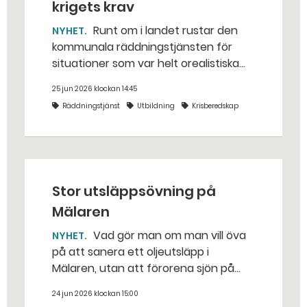
krigets krav
Runt om i landet rustar den
NYHET
kommunala räddningstjänsten för
situationer som var helt orealistiska
för bara några år sedan — med illvilliga
25 jun 2026 klockan 14:45
bakhåll, utspridda granater och hot
Räddningstjänst
Utbildning
Krisberedskap
från livsfarliga drönare i det
traditionella uppdraget.
Stor utsläppsövning på
Mälaren
Vad gör man om man vill öva
NYHET
på att sanera ett oljeutsläpp i
Mälaren, utan att förorena sjön på
riktigt? Jo, man släpper ut popcorn i
24 jun 2026 klockan 15:00
stället. Det gjorde räddningstjänsten i