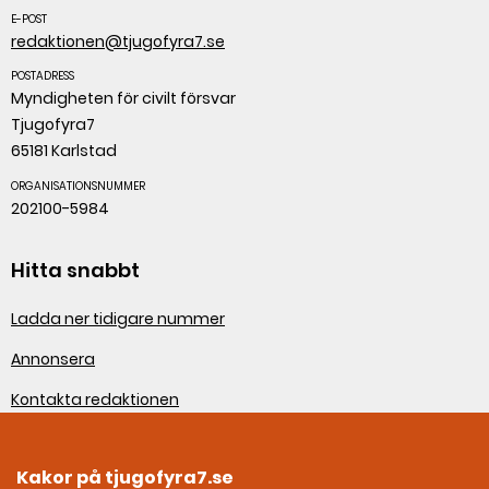
E-POST
redaktionen@tjugofyra7.se
POSTADRESS
Myndigheten för civilt försvar
Tjugofyra7
65181 Karlstad
ORGANISATIONSNUMMER
202100-5984
Hitta snabbt
Ladda ner tidigare nummer
Annonsera
Kontakta redaktionen
Om webbplatsen
Kakor på tjugofyra7.se