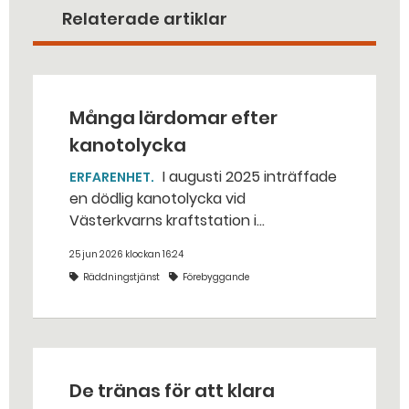
Relaterade artiklar
Många lärdomar efter
kanotolycka
I augusti 2025 inträffade
ERFARENHET
en dödlig kanotolycka vid
Västerkvarns kraftstation i
Hallstahammars kommun.
25 jun 2026 klockan 16:24
Räddningstjänst
Förebyggande
De tränas för att klara