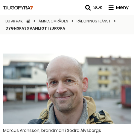
SÖK
Meny
STARTSIDAN
ÄMNESOMRÅDEN
RÄDDNINGSTJÄNST
DU ÄR HÄR:
DYGNSPASS VANLIGT I EUROPA
Marcus Aronsson, brandman i Södra Älvsborgs