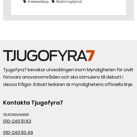
Krisberedskap
Räddningstjänst
Eskilstuna – tio kubikmeter närmare
bestämt.
Tjugofyra7 bevakar utvecklingen inom Myndigheten för civilt
försvars ansvarsområden och ska stimulera till debatt i
dessa frågor. Enbart ledaren är myndighetens officiella linje.
Kontakta Tjugofyra7
TELEFONNUMMER
010-240 51 63
010-240 50 49