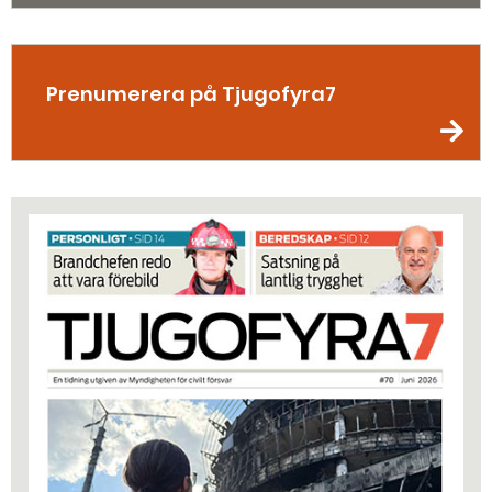
Prenumerera på Tjugofyra7