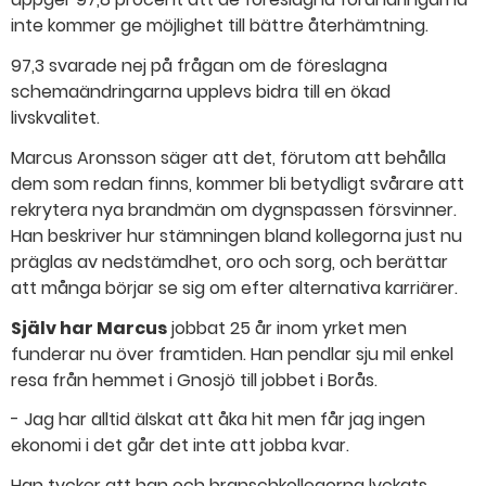
inte kommer ge möjlighet till bättre återhämtning.
97,3 svarade nej på frågan om de föreslagna
schemaändringarna upplevs bidra till en ökad
livskvalitet.
Marcus Aronsson säger att det, förutom att behålla
dem som redan finns, kommer bli betydligt svårare att
rekrytera nya brandmän om dygnspassen försvinner.
Han beskriver hur stämningen bland kollegorna just nu
präglas av nedstämdhet, oro och sorg, och berättar
att många börjar se sig om efter alternativa karriärer.
Själv har Marcus
jobbat 25 år inom yrket men
funderar nu över framtiden. Han pendlar sju mil enkel
resa från hemmet i Gnosjö till jobbet i Borås.
- Jag har alltid älskat att åka hit men får jag ingen
ekonomi i det går det inte att jobba kvar.
Han tycker att han och branschkollegorna lyckats