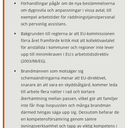
Förhandlingar pågår om de nya bestämmelserna
om dygnsvila och anpassningar i vissa avtal, till
exempel arbetstider för räddningstjänstpersonal
och personlig assistans.
Bakgrunden till reglerna är att EU-kommissionen
förra året framförde kritik mot att kollektivavtalet
för anställda i kommuner och regioner inte lever
upp till minimikraven i EU:s arbetstidsdirektiv
(2003/88/EG).
Brandmännen som motsäger sig
schemaändringarna menar att EU-direktivet,
snarare än att vara en skyddsåtgärd, kommer leda
till arbete flera nätter i rad och kortare
återhämtning mellan passen, vilket gör att familjer
inte får ihop livspusslen och många brandmän
därmed tvingas säga upp sig. Dessutom befarar de
en kompetensförsämring genom sämre
övningsverksamhet och tapp av viktig kompetens i