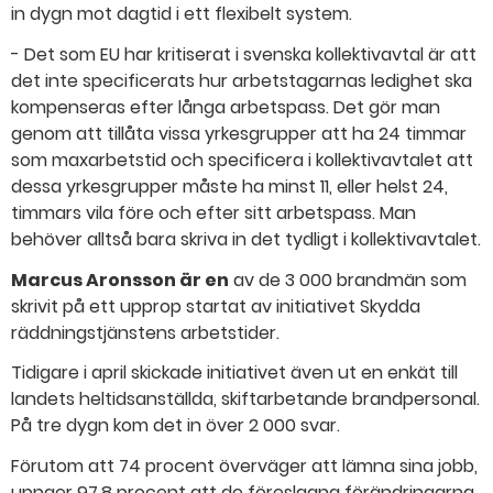
in dygn mot dagtid i ett flexibelt system.
- Det som EU har kritiserat i svenska kollektivavtal är att
det inte specificerats hur arbetstagarnas ledighet ska
kompenseras efter långa arbetspass. Det gör man
genom att tillåta vissa yrkesgrupper att ha 24 timmar
som maxarbetstid och specificera i kollektivavtalet att
dessa yrkesgrupper måste ha minst 11, eller helst 24,
timmars vila före och efter sitt arbetspass. Man
behöver alltså bara skriva in det tydligt i kollektivavtalet.
Marcus Aronsson är en
av de 3 000 brandmän som
skrivit på ett upprop startat av initiativet Skydda
räddningstjänstens arbetstider.
Tidigare i april skickade initiativet även ut en enkät till
landets heltidsanställda, skiftarbetande brandpersonal.
På tre dygn kom det in över 2 000 svar.
Förutom att 74 procent överväger att lämna sina jobb,
uppger 97,8 procent att de föreslagna förändringarna