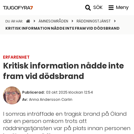
SÖK
Meny
STARTSIDAN
ÄMNESOMRÅDEN
RÄDDNINGSTJÄNST
DU ÄR HÄR:
KRITISK INFORMATION NÅDDE INTE FRAM VID DÖDSBRAND
ERFARENHET
Kritisk information nådde inte
fram vid dödsbrand
Publicerad:
03 okt 2025 klockan 12:54
Av:
Anna Andersson Carlin
I somras inträffade en tragisk brand på Öland
där en person omkom trots att
räddningstjänsten var på plats innan personen