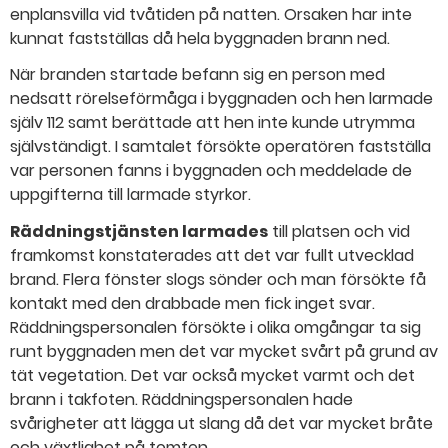
enplansvilla vid tvåtiden på natten. Orsaken har inte
kunnat fastställas då hela byggnaden brann ned.
När branden startade befann sig en person med
nedsatt rörelseförmåga i byggnaden och hen larmade
själv 112 samt berättade att hen inte kunde utrymma
självständigt. I samtalet försökte operatören fastställa
var personen fanns i byggnaden och meddelade de
uppgifterna till larmade styrkor.
Räddningstjänsten larmades
till platsen och vid
framkomst konstaterades att det var fullt utvecklad
brand. Flera fönster slogs sönder och man försökte få
kontakt med den drabbade men fick inget svar.
Räddningspersonalen försökte i olika omgångar ta sig
runt byggnaden men det var mycket svårt på grund av
tät vegetation. Det var också mycket varmt och det
brann i takfoten. Räddningspersonalen hade
svårigheter att lägga ut slang då det var mycket bråte
och växtlighet på tomten.