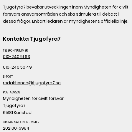
Tjugofyra7 bevakar utvecklingen inom Myndigheten för civilt
försvars ansvarsområden och ska stimulera till debatt i
dessa frågor. Enbart ledaren är myndighetens officiella linje.
Kontakta Tjugofyra7
TELEFONNUMMER
010-240 51 63
010-240 50 49
E-POST
redaktionen@tjugofyra7.se
POSTADRESS
Myndigheten för civilt försvar
Tjugofyra7
65181 Karlstad
ORGANISATIONSNUMMER
202100-5984