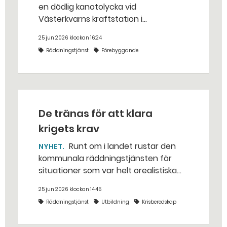
en dödlig kanotolycka vid
Västerkvarns kraftstation i
Hallstahammars kommun.
25 jun 2026 klockan 16:24
Räddningstjänst
Förebyggande
De tränas för att klara
krigets krav
Runt om i landet rustar den
NYHET
kommunala räddningstjänsten för
situationer som var helt orealistiska
för bara några år sedan — med illvilliga
25 jun 2026 klockan 14:45
bakhåll, utspridda granater och hot
Räddningstjänst
Utbildning
Krisberedskap
från livsfarliga drönare i det
traditionella uppdraget.