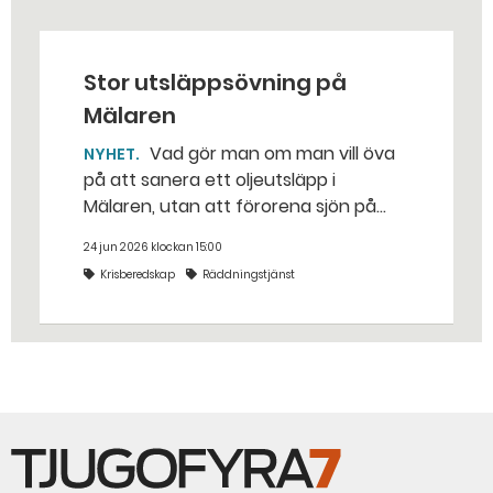
Stor utsläppsövning på
Mälaren
Vad gör man om man vill öva
NYHET
på att sanera ett oljeutsläpp i
Mälaren, utan att förorena sjön på
riktigt? Jo, man släpper ut popcorn i
24 jun 2026 klockan 15:00
stället. Det gjorde räddningstjänsten i
Krisberedskap
Räddningstjänst
Eskilstuna – tio kubikmeter närmare
bestämt.