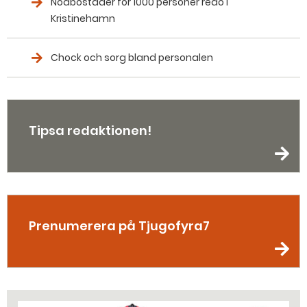
Nödbostäder för 1000 personer redo i
Kristinehamn
Chock och sorg bland personalen
Tipsa redaktionen!
Prenumerera på Tjugofyra7