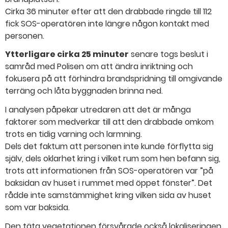
Cirka 36 minuter efter att den drabbade ringde till 112
fick SOS-operatören inte längre någon kontakt med
personen.
Ytterligare cirka 25 minuter
senare togs beslut i
samråd med Polisen om att ändra inriktning och
fokusera på att förhindra brandspridning till omgivande
terräng och låta byggnaden brinna ned.
I analysen påpekar utredaren att det är många
faktorer som medverkar till att den drabbade omkom
trots en tidig varning och larmning.
Dels det faktum att personen inte kunde förflytta sig
själv, dels oklarhet kring i vilket rum som hen befann sig,
trots att informationen från SOS-operatören var ”på
baksidan av huset i rummet med öppet fönster”. Det
rådde inte samstämmighet kring vilken sida av huset
som var baksida.
Den täta vegetationen försvårade också lokaliseringen