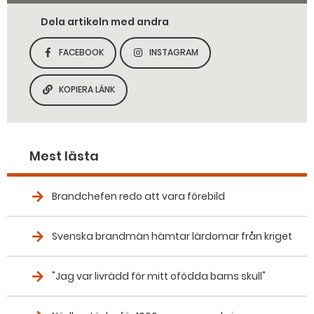
Dela artikeln med andra
FACEBOOK
INSTAGRAM
DELA SIDAN PÅ
DELA SIDAN PÅ
KOPIERA LÄNK
KOPIERA SIDANS LÄNK
Mest lästa
Brandchefen redo att vara förebild
Svenska brandmän hämtar lärdomar från kriget
"Jag var livrädd för mitt ofödda barns skull"