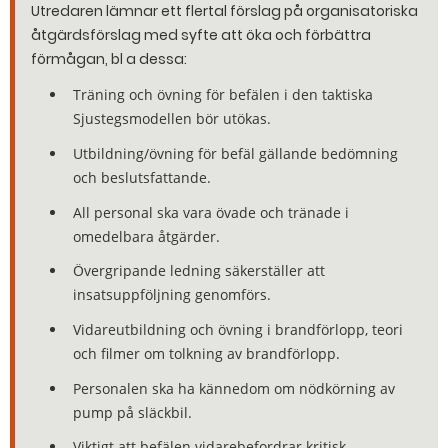
Utredaren lämnar ett flertal förslag på organisatoriska
åtgärdsförslag med syfte att öka och förbättra
förmågan, bl a dessa:
Träning och övning för befälen i den taktiska
Sjustegsmodellen bör utökas.
Utbildning/övning för befäl gällande bedömning
och beslutsfattande.
All personal ska vara övade och tränade i
omedelbara åtgärder.
Övergripande ledning säkerställer att
insatsuppföljning genomförs.
Vidareutbildning och övning i brandförlopp, teori
och filmer om tolkning av brandförlopp.
Personalen ska ha kännedom om nödkörning av
pump på släckbil.
Viktigt att befälen vidarebefordrar kritisk