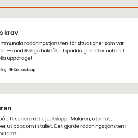
ts krav
an — med illvilliga bakhåll, utspridda granater och hot
nella uppdraget.
ning
Krisberedskap
aren
bestämt.