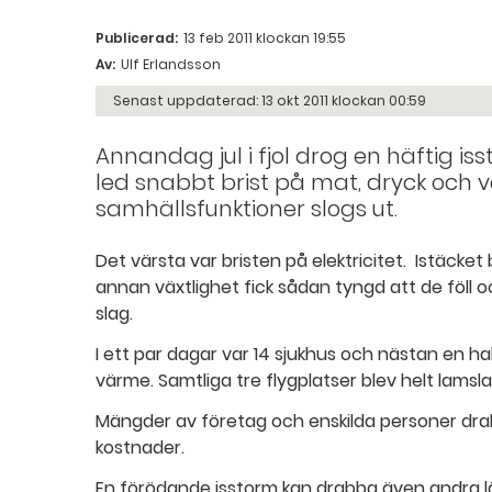
Publicerad:
13 feb 2011 klockan 19:55
Av:
Ulf Erlandsson
Senast uppdaterad:
13 okt 2011 klockan 00:59
Annandag jul i fjol drog en häftig is
led snabbt brist på mat, dryck och v
samhällsfunktioner slogs ut.
Det värsta var bristen på elektricitet. Istäcke
annan växtlighet fick sådan tyngd att de föll o
slag.
I ett par dagar var 14 sjukhus och nästan en ha
värme. Samtliga tre flygplatser blev helt lamsl
Mängder av företag och enskilda personer dr
kostnader.
En förödande isstorm kan drabba även andra l