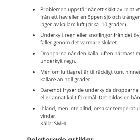
Problemen uppstår när ett skikt av relativ
från ett hav eller en öppen sjö och tränger
lager av kallare luft (cirka -10 grader)
Underkylt regn eller snöflingor från det öv
faller genom det varmare skiktet.
Dropparna når den kalla luften närmast m
underkylt regn.
Men om luftlagret är tillräckligt tunt hinner
kallare än noll grader.
Däremot fryser de underkylda dropparna om
eller annat kallt föremål. Det bildas en hå
Ibland, men inte alltid, orsakar temperatur
vindar.
Källa: SMHI.
Relaterade artiklar