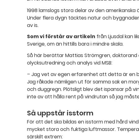
1998 lamslogs stora delar av den amerikanska ö
Under flera dygn täcktes natur och byggnader i
av is.
Som vi förstår av artikeln
från Ljusdal kan l
Sverige, om än hittills bara i mindre skala.
Så här berättar Mattias Strömgren, doktorand
olycksutredning och analys vid MSB:
– Jag vet av egen erfarenhet att detta är en bes
Jag råkade nämligen ut för samma sak en morgo
och duggregn. Plötsligt blev det ispansar på v
inte av att hålla rent på vindrutan så jag mås
Så uppstår isstorm
För att det ska bildas en isstorm med hård vind
mycket stora och fuktiga luftmassor. Temper
särskilt extrem: