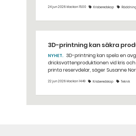
24 jun 2026 klockan 15:00
Krisberedskap
Räddning
3D-printning kan säkra pro
3D-printning kan spela en avgörande roll för att hålla i gång livsmedels- och
NYHET
dricksvattenproduktionen vid kris och krig. – Det går att vinna mycket tid gen
printa reservdelar, säger Susanne No
22 jun 2026 klockan 14:49
Krisberedskap
Teknik