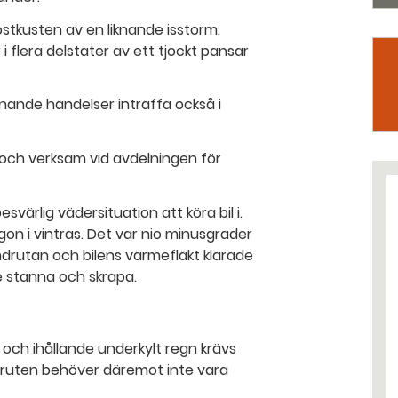
stkusten av en liknande isstorm.
 flera delstater av ett tjockt pansar
iknande händelser inträffa också i
 och verksam vid avdelningen för
värlig vädersituation att köra bil i.
n i vintras. Det var nio minusgrader
indrutan och bilens värmefläkt klarade
te stanna och skrapa.
 och ihållande underkylt regn krävs
aruten behöver däremot inte vara