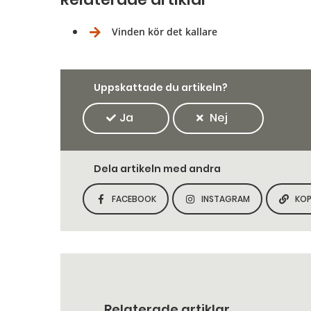
Vinden kör det kallare
Uppskattade du artikeln?
Ja
Nej
Dela artikeln med andra
FACEBOOK
INSTAGRAM
KOP
DELA SIDAN PÅ
DELA SIDAN PÅ
Relaterade artiklar