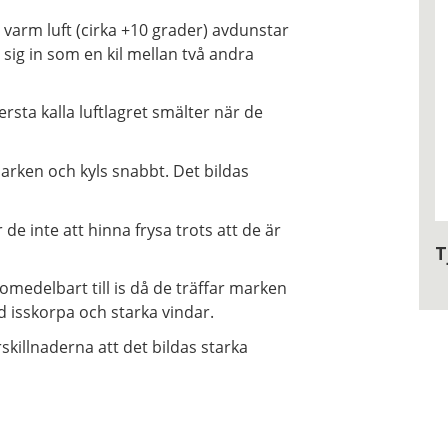
t varm luft (cirka +10 grader) avdunstar
 sig in som en kil mellan två andra
ersta kalla luftlagret smälter när de
arken och kyls snabbt. Det bildas
 de inte att hinna frysa trots att de är
T
edelbart till is då de träffar marken
rd isskorpa och starka vindar.
skillnaderna att det bildas starka