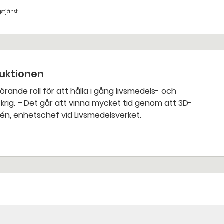
stjänst
duktionen
om att 3D-
rén, enhetschef vid Livsmedelsverket.