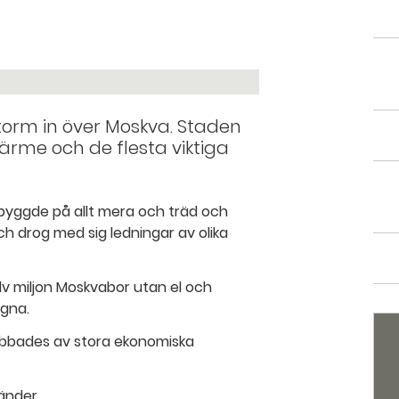
storm in över Moskva. Staden
ärme och de flesta viktiga
t byggde på allt mera och träd och
ch drog med sig ledningar av olika
lv miljon Moskvabor utan el och
agna.
abbades av stora ekonomiska
änder.