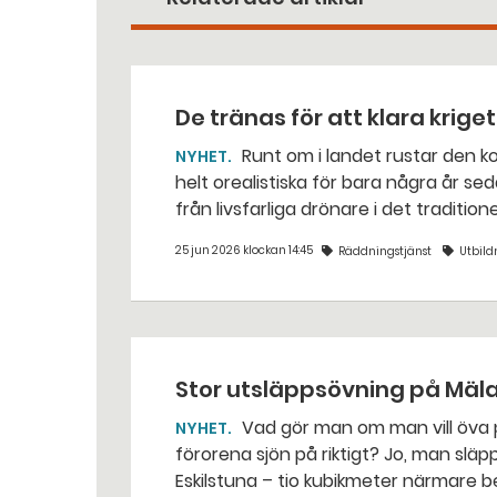
De tränas för att klara krige
Runt om i landet rustar den kommunala räddningstjänsten för situationer som var
NYHET
helt orealistiska för bara några år sed
från livsfarliga drönare i det traditio
25 jun 2026 klockan 14:45
Räddningstjänst
Utbild
Stor utsläppsövning på Mäl
Vad gör man om man vill öva på att sanera ett oljeutsläpp i Mälaren, utan att
NYHET
förorena sjön på riktigt? Jo, man släpper ut popcorn i stället. Det gjorde räddningstjänsten i
Eskilstuna – tio kubikmeter närmare 