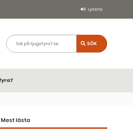
Lyssna
Sök på tjugofyra7.se
fyra7
Mest lästa