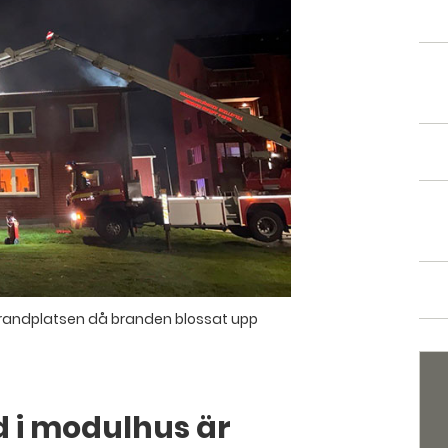
ll brandplatsen då branden blossat upp
d i modulhus är