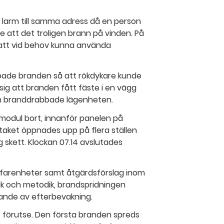
 larm till samma adress då en person
 att det troligen brann på vinden. På
 att vid behov kunna använda
pade branden så att rökdykare kunde
 sig att branden fått fäste i en vägg
en branddrabbade lägenheten.
 modul bort, innanför panelen på
taket öppnades upp på flera ställen
g skett. Klockan 07.14 avslutades
erfarenheter samt åtgärdsförslag inom
ik och metodik, brandspridningen
ande av efterbevakning.
t förutse. Den första branden spreds