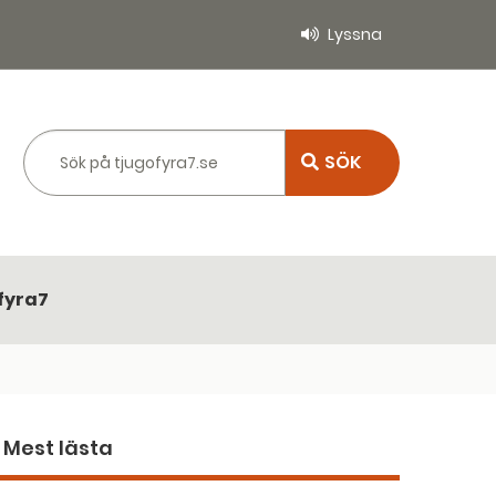
Lyssna
Sök på tjugofyra7.se
fyra7
Mest lästa