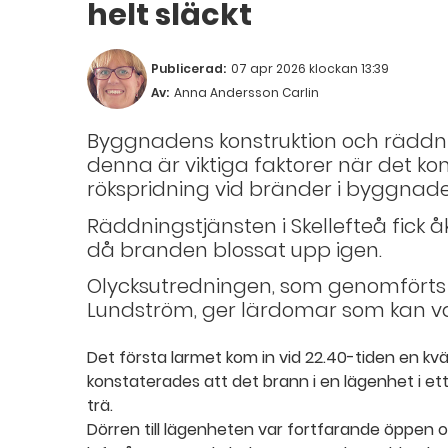
helt släckt
Publicerad:
07 apr 2026 klockan 13:39
Av:
Anna Andersson Carlin
Byggnadens konstruktion och räddn
denna är viktiga faktorer när det ko
rökspridning vid bränder i byggnade
Räddningstjänsten i Skellefteå fick åk
då branden blossat upp igen.
Olycksutredningen, som genomförts a
Lundström, ger lärdomar som kan va
Det första larmet kom in vid 22.40-tiden en kvä
konstaterades att det brann i en lägenhet i et
trä.
Dörren till lägenheten var fortfarande öppen 