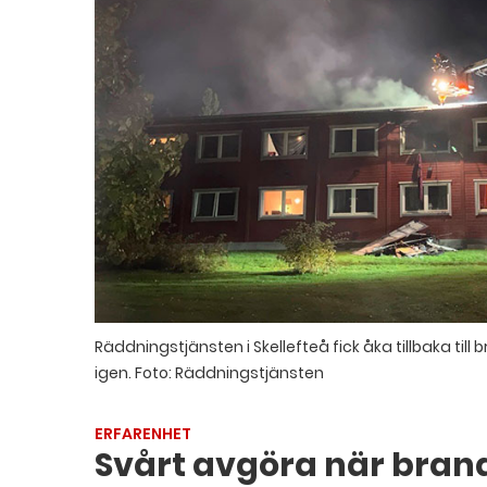
Räddningstjänsten i Skellefteå fick åka tillbaka ti
igen.
Foto: Räddningstjänsten
ERFARENHET
Svårt avgöra när bran