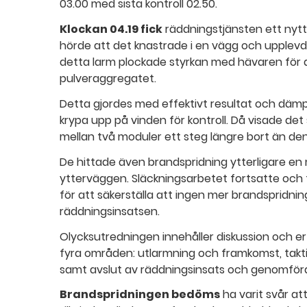
03.00 med sista kontroll 02.50.
Klockan 04.19 fick
räddningstjänsten ett nytt
hörde att det knastrade i en vägg och upplevde
detta larm plockade styrkan med hävaren för
pulveraggregatet.
Detta gjordes med effektivt resultat och däm
krypa upp på vinden för kontroll. Då visade det
mellan två moduler ett steg längre bort än d
De hittade även brandspridning ytterligare en
ytterväggen. Släckningsarbetet fortsatte och 
för att säkerställa att ingen mer brandspridnin
räddningsinsatsen.
Olycksutredningen innehåller diskussion och 
fyra områden: utlarmning och framkomst, takt
samt avslut av räddningsinsats och genomför
Brandspridningen bedöms
ha varit svår at