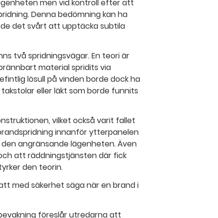
ägenheten men vid kontroll efter att
pridning. Denna bedömning kan ha
orde det svårt att upptäcka subtila
ns två spridningsvägar. En teori är
rännbart material spridits via
intlig lösull på vinden borde dock ha
 takstolar eller läkt som borde funnits
struktionen, vilket också varit fallet
v brandspridning innanför ytterpanelen
ill den angränsande lägenheten. Även
 och att räddningstjänsten där fick
yrker den teorin.
 att med säkerhet säga när en brand i
bevakning föreslår utredarna att