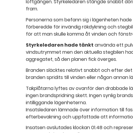
loftgången. Styrkeledaren stängde snabbt dör
fram.
Personerna som befann sig i lägenheten hade u
förberedde för invändig rökdykning och stegbil
för att man skulle komma åt vinden och fönstr
Styrkeledaren hade tänkt
använda ett pulv
vindsutrymmet men den aktuella stegbilen had
aggregatet, så den planen fick överges.
Branden släcktes relativt snabbt och efter det 
branden spridits till vinden eller någon annan 
Takplåtarna lyftes av ovanför den drabbade l
ingen brandspridning skett. Ingen synlig brandsp
intilliggande lägenheterna.
Insatsledaren lämnade över information till 
efterbevakning och uppfattade att informati
Insatsen avslutades klockan 01.48 och represent