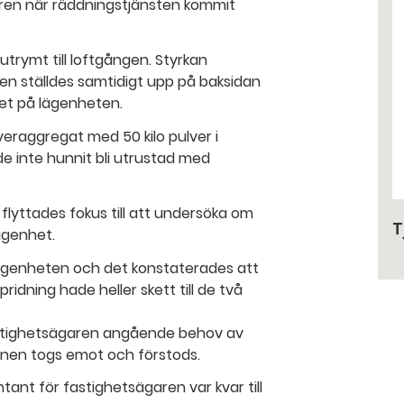
ren när räddningstjänsten kommit
trymt till loftgången. Styrkan
en ställdes samtidigt upp på baksidan
et på lägenheten.
eraggregat med 50 kilo pulver i
e inte hunnit bli utrustad med
flyttades fokus till att undersöka om
T
lägenhet.
ägenheten och det konstaterades att
ridning hade heller skett till de två
fastighetsägaren angående behov av
onen togs emot och förstods.
ant för fastighetsägaren var kvar till