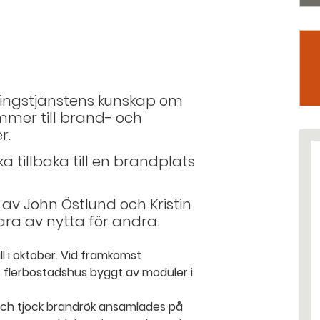
ingstjänstens kunskap om
mmer till brand- och
r.
a tillbaka till en brandplats
v John Östlund och Kristin
ra av nytta för andra.
ll i oktober. Vid framkomst
t flerbostadshus byggt av moduler i
och tjock brandrök ansamlades på