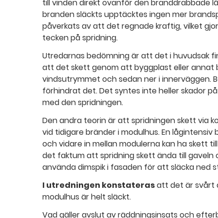
till vinden direkt ovanför den branddrabbade l
branden släckts upptäcktes ingen mer brands
påverkats av att det regnade kraftig, vilket gj
tecken på spridning.
Utredarnas bedömning är att det i huvudsak fin
att det skett genom att byggplast eller annat b
vindsutrymmet och sedan ner i innerväggen. Bef
förhindrat det. Det syntes inte heller skador på
med den spridningen.
Den andra teorin är att spridningen skett via kon
vid tidigare bränder i modulhus. En lågintensi
och vidare in mellan modulerna kan ha skett t
det faktum att spridning skett ända till gaveln
använda dimspik i fasaden för att släcka ned st
I utredningen konstateras
att det är svårt
modulhus är helt släckt.
Vad gäller avslut av räddningsinsats och efter