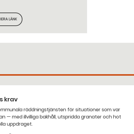
IERA LÄNK
KOPIERA SIDANS LÄNK
ts krav
an — med illvilliga bakhåll, utspridda granater och hot
nella uppdraget.