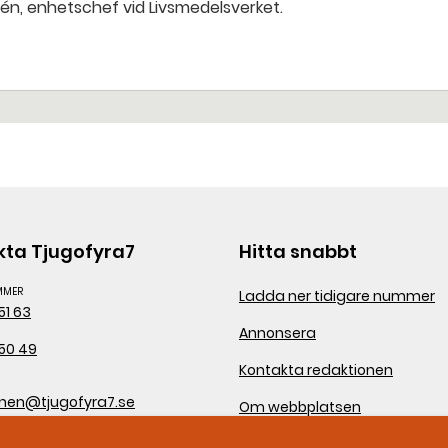
rén, enhetschef vid Livsmedelsverket.
kta Tjugofyra7
Hitta snabbt
MMER
Ladda ner tidigare nummer
51 63
Annonsera
50 49
Kontakta redaktionen
onen@tjugofyra7.se
Om webbplatsen