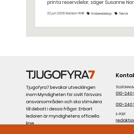
printa reservdelar, säger Susanne No
22 jun 2026 klockan 14:49
Krisberedskap
Teknik
Konta
Tjugofyra7 bevakar utvecklingen
TELEFONNU
010-240 
inom Myndigheten för civilt försvars
ansvarsområden och ska stimulera
010-240 
till debatt i dessa frågor. Enbart
E-POST
ledaren är myndighetens officiella
redakti
linje.
POSTADRESS