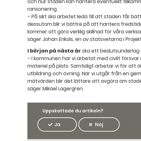
och hur staden kan hantera eventuellt tillkom
ransonering.
– På sikt ska arbetet leda till att staden får b
dessutom blir vi bättre på att hantera fredstida
kommer att göra verklig skillnad för våra ver
säger Johan Erikols, en av statsvetarna i Projekt
I början på nästa år
ska ett beslutsunderlag
– I kommunen har vi arbetat med civilt försvar i
materiel på plats. Samtidigt arbetar vi för a
utbildning och övning. När vi utgår från en g
mätvärden blir det lättare att avgöra om stad
säger Mikael Lagergren.
Uppskattade du artikeln?
Ja
Nej