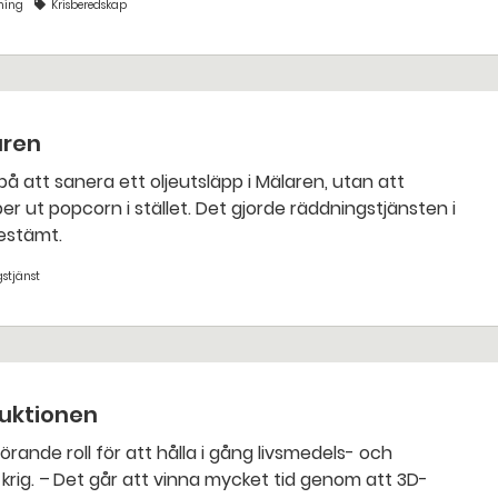
ning
Krisberedskap
aren
bestämt.
stjänst
duktionen
om att 3D-