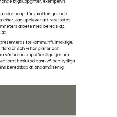
mande krigsuppgifter, exempelvis
ättre planeringsförutsättningar och
 kriser. Jag upplever att resultatet
ksamheters arbete med beredskap,
 32.
 presenteras för kommunfullmäktige.
 flera år och vi har planer och
tt öka vår beredskapsförmåga genom
emensamt beslutad basnivå och tydliga
ens beredskap är ändamålsenlig,