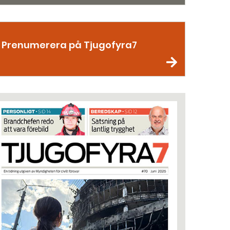
Prenumerera på Tjugofyra7