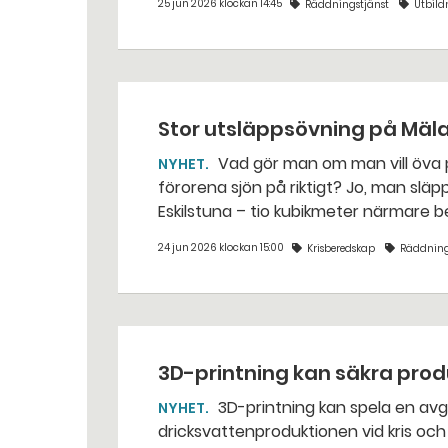
25 jun 2026 klockan 14:45
Räddningstjänst
Utbild
Stor utsläppsövning på Mäl
Vad gör man om man vill öva på att sanera ett oljeutsläpp i Mälaren, utan att
NYHET
förorena sjön på riktigt? Jo, man släpper ut popcorn i stället. Det gjorde räddningstjänsten i
Eskilstuna – tio kubikmeter närmare 
24 jun 2026 klockan 15:00
Krisberedskap
Räddning
3D-printning kan säkra pro
3D-printning kan spela en avgörande roll för att hålla i gång livsmedels- och
NYHET
dricksvattenproduktionen vid kris och krig. – Det går att vinna mycket tid gen