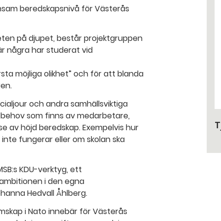
ensam beredskapsnivå för Västerås
ten på djupet, består projektgruppen
är några har studerat vid
sta möjliga olikhet” och för att blanda
ren.
socialjour och andra samhällsviktiga
a behov som finns av medarbetare,
T
lse av höjd beredskap. Exempelvis hur
 inte fungerar eller om skolan ska
MSB:s KDU-verktyg, ett
p ambitionen i den egna
ohanna Hedvall Åhlberg.
mskap i Nato innebär för Västerås