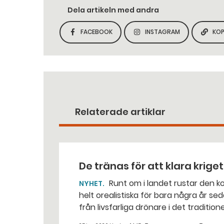
Dela artikeln med andra
FACEBOOK
INSTAGRAM
KOP
DELA SIDAN PÅ
DELA SIDAN PÅ
Relaterade artiklar
De tränas för att klara krige
Runt om i landet rustar den kommunala räddningstjänsten för situationer som var
NYHET
helt orealistiska för bara några år sed
från livsfarliga drönare i det traditio