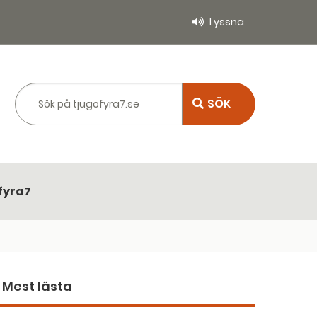
Lyssna
Sök på tjugofyra7.se
fyra7
Mest lästa