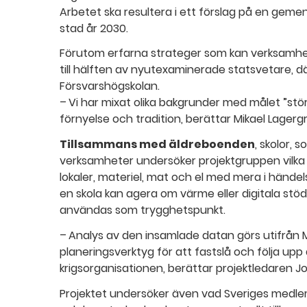
Arbetet ska resultera i ett förslag på en gem
stad år 2030.
Förutom erfarna strateger som kan verksamhe
till hälften av nyutexaminerade statsvetare, d
Försvarshögskolan.
– Vi har mixat olika bakgrunder med målet ”stör
förnyelse och tradition, berättar Mikael Lagerg
Tillsammans med äldreboenden
, skolor, 
verksamheter undersöker projektgruppen vilk
lokaler, materiel, mat och el med mera i hände
en skola kan agera om värme eller digitala stöd
användas som trygghetspunkt.
– Analys av den insamlade datan görs utifrån 
planeringsverktyg för att fastslå och följa up
krigsorganisationen, berättar projektledaren J
Projektet undersöker även vad Sveriges medle