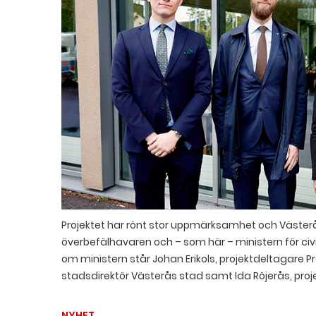
Projektet har rönt stor uppmärksamhet och Västerå
överbefälhavaren och – som här – ministern för civilt
om ministern står Johan Erikols, projektdeltagare Pro
stadsdirektör Västerås stad samt Ida Röjerås, proje
NYHET