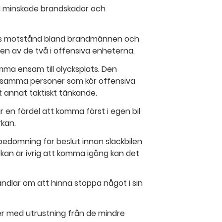
g i minskade brandskador och
fanns motstånd bland brandmännen och
 en av de två i offensiva enheterna.
mma ensam till olycksplats. Den
är samma personer som kör offensiva
 annat taktiskt tänkande.
r en fördel att komma först i egen bil
rkan.
bedömning för beslut innan släckbilen
kan är ivrig att komma igång kan det
ndlar om att hinna stoppa något i sin
er med utrustning från de mindre