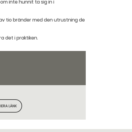
m inte hunnit ta sig in i
 av tio bränder med den utrustning de
 det i praktiken.
IERA LÄNK
KOPIERA SIDANS LÄNK