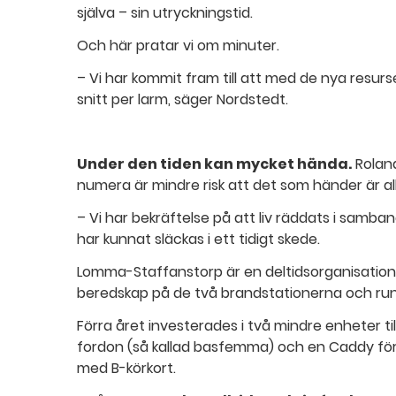
själva – sin utryckningstid.
Och här pratar vi om minuter.
– Vi har kommit fram till att med de nya resurs
snitt per larm, säger Nordstedt.
Under den tiden kan mycket hända.
Roland
numera är mindre risk att det som händer är all
– Vi har bekräftelse på att liv räddats i samba
har kunnat släckas i ett tidigt skede.
Lomma-Staffanstorp är en deltidsorganisatio
beredskap på de två brandstationerna och run
Förra året investerades i två mindre enheter til
fordon (så kallad basfemma) och en Caddy för
med B-körkort.