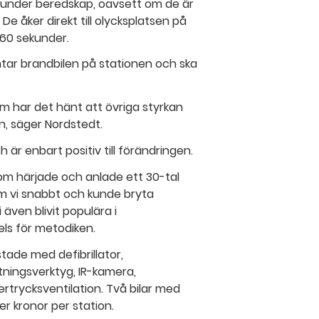
under beredskap, oavsett om de är
De åker direkt till olycksplatsen på
-60 sekunder.
ämtar brandbilen på stationen och ska
m har det hänt att övriga styrkan
n, säger Nordstedt.
är enbart positiv till förändringen.
om härjade och anlade ett 30-tal
kom vi snabbt och kunde bryta
även blivit populära i
els för metodiken.
tade med defibrillator,
tningsverktyg, IR-kamera,
rtrycksventilation. Två bilar med
er kronor per station.