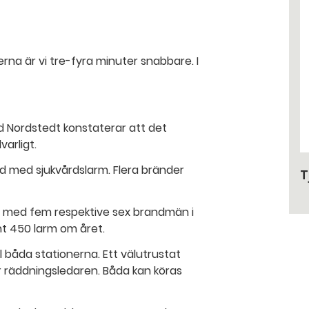
erna är vi tre-fyra minuter snabbare. I
 Nordstedt konstaterar att det
varligt.
nd med sjukvårdslarm. Flera bränder
T
n med fem respektive sex brandmän i
t 450 larm om året.
l båda stationerna. Ett välutrustat
 räddningsledaren. Båda kan köras