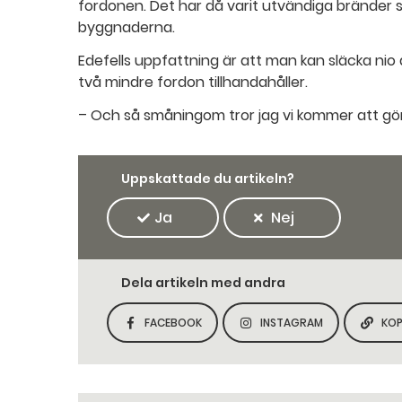
fordonen. Det har då varit utvändiga bränder so
byggnaderna.
Edefells uppfattning är att man kan släcka nio
två mindre fordon tillhandahåller.
– Och så småningom tror jag vi kommer att göra
Uppskattade du artikeln?
Ja
Nej
Dela artikeln med andra
FACEBOOK
INSTAGRAM
KOP
DELA SIDAN PÅ
DELA SIDAN PÅ