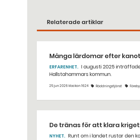
Relaterade artiklar
Många lärdomar efter kano
I augusti 2025 inträffade en dödlig kanotolycka vid Västerkvarns kraftstation i
ERFARENHET
Hallstahammars kommun.
25 jun 2026 klockan 16:24
Räddningstjänst
Föreb
De tränas för att klara krige
Runt om i landet rustar den kommunala räddningstjänsten för situationer som var
NYHET