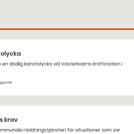
tolycka
yggande
ts krav