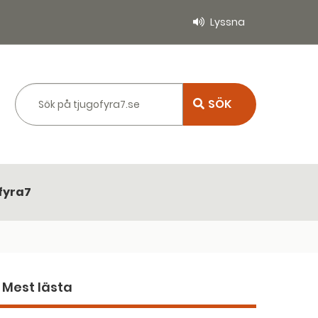
Lyssna
Sök på tjugofyra7.se
fyra7
Mest lästa