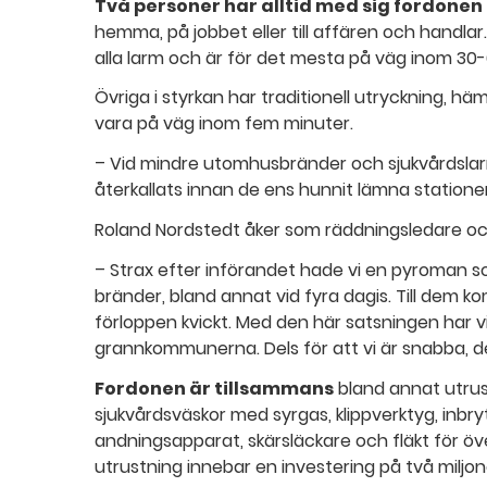
Två personer har alltid med sig fordonen
hemma, på jobbet eller till affären och handlar. 
alla larm och är för det mesta på väg inom 30
Övriga i styrkan har traditionell utryckning, h
vara på väg inom fem minuter.
– Vid mindre utomhusbränder och sjukvårdslar
återkallats innan de ens hunnit lämna statione
Roland Nordstedt åker som räddningsledare och 
– Strax efter införandet hade vi en pyroman s
bränder, bland annat vid fyra dagis. Till dem 
förloppen kvickt. Med den här satsningen har vi 
grannkommunerna. Dels för att vi är snabba, d
Fordonen är tillsammans
bland annat utrus
sjukvårdsväskor med syrgas, klippverktyg, inbry
andningsapparat, skärsläckare och fläkt för öve
utrustning innebar en investering på två miljon