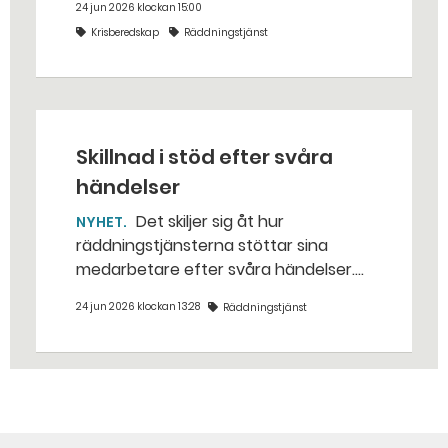
24 jun 2026 klockan 15:00
stället. Det gjorde räddningstjänsten i
Krisberedskap
Räddningstjänst
Eskilstuna – tio kubikmeter närmare
bestämt.
Skillnad i stöd efter svåra
händelser
Det skiljer sig åt hur
NYHET
räddningstjänsterna stöttar sina
medarbetare efter svåra händelser.
Myndigheten för civilt försvar har
24 jun 2026 klockan 13:28
Räddningstjänst
kartlagt stödet och tagit fram förslag
på hur det kan förbättras.