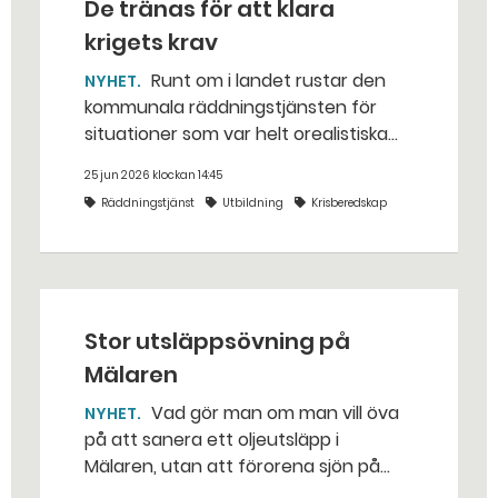
De tränas för att klara
krigets krav
Runt om i landet rustar den
NYHET
kommunala räddningstjänsten för
situationer som var helt orealistiska
för bara några år sedan — med illvilliga
25 jun 2026 klockan 14:45
bakhåll, utspridda granater och hot
Räddningstjänst
Utbildning
Krisberedskap
från livsfarliga drönare i det
traditionella uppdraget.
Stor utsläppsövning på
Mälaren
Vad gör man om man vill öva
NYHET
på att sanera ett oljeutsläpp i
Mälaren, utan att förorena sjön på
riktigt? Jo, man släpper ut popcorn i