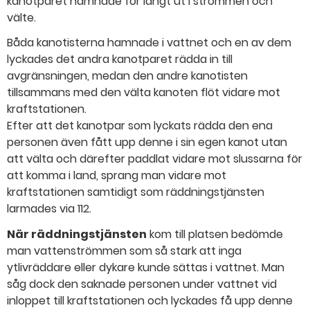
kanotparet hamnade för långt ut i strömmen och
välte.
Båda kanotisterna hamnade i vattnet och en av dem
lyckades det andra kanotparet rädda in till
avgränsningen, medan den andre kanotisten
tillsammans med den välta kanoten flöt vidare mot
kraftstationen.
Efter att det kanotpar som lyckats rädda den ena
personen även fått upp denne i sin egen kanot utan
att välta och därefter paddlat vidare mot slussarna för
att komma i land, sprang man vidare mot
kraftstationen samtidigt som räddningstjänsten
larmades via 112.
När räddningstjänsten
kom till platsen bedömde
man vattenströmmen som så stark att inga
ytlivräddare eller dykare kunde sättas i vattnet. Man
såg dock den saknade personen under vattnet vid
inloppet till kraftstationen och lyckades få upp denne