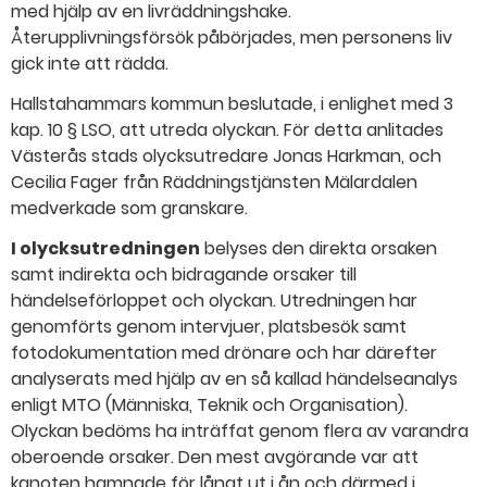
med hjälp av en livräddningshake.
Återupplivningsförsök påbörjades, men personens liv
gick inte att rädda.
Hallstahammars kommun beslutade, i enlighet med 3
kap. 10 § LSO, att utreda olyckan. För detta anlitades
Västerås stads olycksutredare Jonas Harkman, och
Cecilia Fager från Räddningstjänsten Mälardalen
medverkade som granskare.
I olycksutredningen
belyses den direkta orsaken
samt indirekta och bidragande orsaker till
händelseförloppet och olyckan. Utredningen har
genomförts genom intervjuer, platsbesök samt
fotodokumentation med drönare och har därefter
analyserats med hjälp av en så kallad händelseanalys
enligt MTO (Människa, Teknik och Organisation).
Olyckan bedöms ha inträffat genom flera av varandra
oberoende orsaker. Den mest avgörande var att
kanoten hamnade för långt ut i ån och därmed i