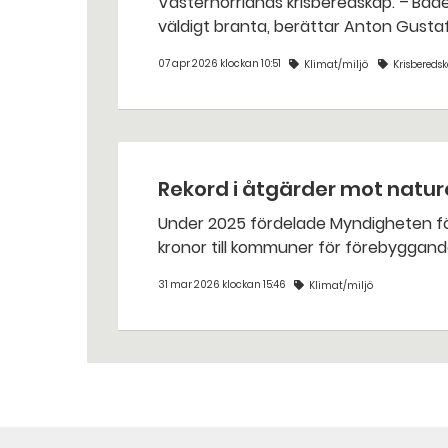
Västernorrlands krisberedskap. – Både inlärningskurvan och utvecklingskurvan har varit
väldigt branta, berättar Anton Gusta
kommun.
07 apr 2026 klockan 10:51
Klimat/miljö
Krisbereds
Rekord i åtgärder mot natur
Under 2025 fördelade Myndigheten för
kronor till kommuner för förebyggand
31 mar 2026 klockan 15:46
Klimat/miljö