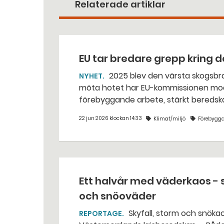
Relaterade artiklar
EU tar bredare grepp kring
2025 blev den värsta skogsbrandssäsongen som uppmätts i Europa. För att bättre
NYHET
möta hotet har EU-kommissionen moderniserat sin 
förebyggande arbete, stärkt beredsk
räddningstjänsten.
22 jun 2026 klockan 14:33
Klimat/miljö
Förebygg
Ett halvår med väderkaos - 
och snöoväder
Skyfall, storm och snökaos. Det senaste halvåret har det varit upp till bevis för
REPORTAGE