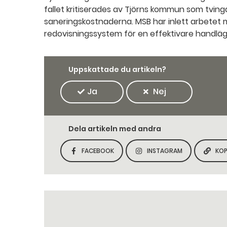
fallet kritiserades av Tjörns kommun som tvinga
saneringskostnaderna. MSB har inlett arbetet m
redovisningssystem för en effektivare handlä
Uppskattade du artikeln?
Ja
Nej
Dela artikeln med andra
FACEBOOK
INSTAGRAM
KOP
DELA SIDAN PÅ
DELA SIDAN PÅ