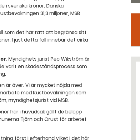
nde i svenska kronor: Danska
stbevakningen 31,3 miljoner, MSB
fall som det här rätt att begränsa sitt
er. I just detta fall innebär det cirka
nor
. Myndighets jurist Peo Wikström är
hade varit en skadeståndsprocess som
ng.
sen är över. Vi är mycket nöjda med
samarbete med Kustbevakningen som
öm, myndighetsjurist vid MSB.
nor har i huvudsak gällt de belopp
munerna Tjörn och Orust för arbetet
ning först i efterhand vilket i det här