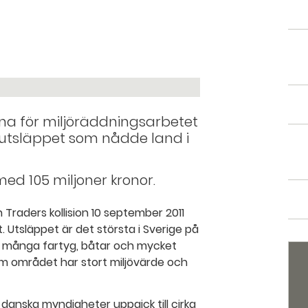
na för miljöräddningsarbetet
utsläppet som nådde land i
ed 105 miljoner kronor.
Traders kollision 10 september 2011
 Utsläppet är det största i Sverige på
d många fartyg, båtar och mycket
om området har stort miljövärde och
danska myndigheter uppgick till cirka