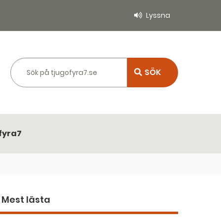
Lyssna
Sök på tjugofyra7.se
fyra7
Mest lästa