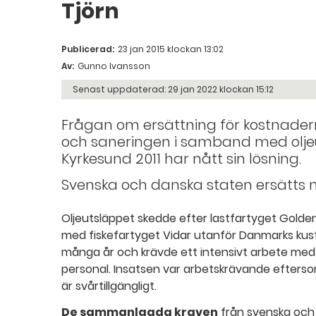
Tjörn
Publicerad:
23 jan 2015 klockan 13:02
Av:
Gunno Ivansson
Senast uppdaterad:
29 jan 2022 klockan 15:12
Frågan om ersättning för kostnader
och saneringen i samband med olje
Kyrkesund 2011 har nått sin lösning.
Svenska och danska staten ersätts m
Oljeutsläppet skedde efter lastfartyget Golden 
med fiskefartyget Vidar utanför Danmarks kust.
många år och krävde ett intensivt arbete me
personal. Insatsen var arbetskrävande efters
är svårtillgängligt.
De sammanlagda kraven
från svenska och 