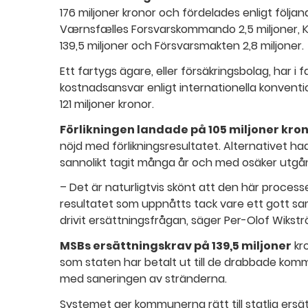
176 miljoner kronor och fördelades enligt följa
Værnsfælles Forsvarskommando 2,5 miljoner, Ku
139,5 miljoner och Försvarsmakten 2,8 miljoner.
Ett fartygs ägare, eller försäkringsbolag, har i 
kostnadsansvar enligt internationella konvention
121 miljoner kronor.
Förlikningen landade på 105 miljoner kro
nöjd med förlikningsresultatet. Alternativet 
sannolikt tagit många år och med osäker utgå
– Det är naturligtvis skönt att den här proces
resultatet som uppnåtts tack vare ett gott 
drivit ersättningsfrågan, säger Per-Olof Wikstr
MSBs ersättningskrav på 139,5 miljoner
kro
som staten har betalt ut till de drabbade kom
med saneringen av stränderna.
Systemet ger kommunerna rätt till statlig ersätt