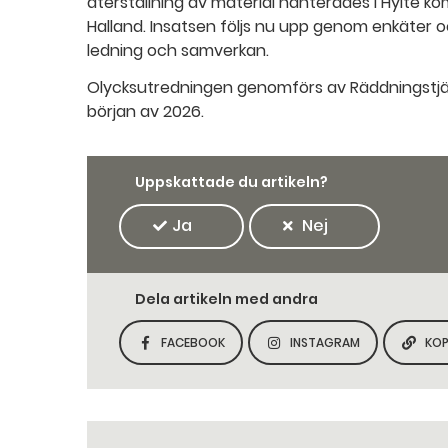
återställning av material hanterades i Hylte
Halland. Insatsen följs nu upp genom enkäter 
ledning och samverkan.
Olycksutredningen genomförs av Räddningstjän
början av 2026.
Uppskattade du artikeln?
Ja
Nej
Dela artikeln med andra
FACEBOOK
INSTAGRAM
KOP
DELA SIDAN PÅ
DELA SIDAN PÅ