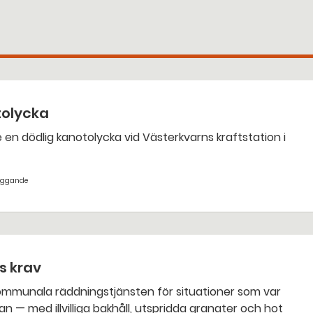
tolycka
yggande
ts krav
an — med illvilliga bakhåll, utspridda granater och hot