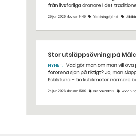
från livsfarliga drönare i det traditio
25 jun 2026 klockan 14:45
Räddningstjänst
Utbild
Stor utsläppsövning på Mäl
Vad gör man om man vill öva på att sanera ett oljeutsläpp i Mälaren, utan att
NYHET
förorena sjön på riktigt? Jo, man släpper ut popcorn i stället. Det gjorde räddningstjänsten i
Eskilstuna – tio kubikmeter närmare 
24 jun 2026 klockan 15:00
Krisberedskap
Räddning