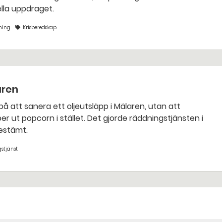
nella uppdraget.
ning
Krisberedskap
aren
bestämt.
stjänst