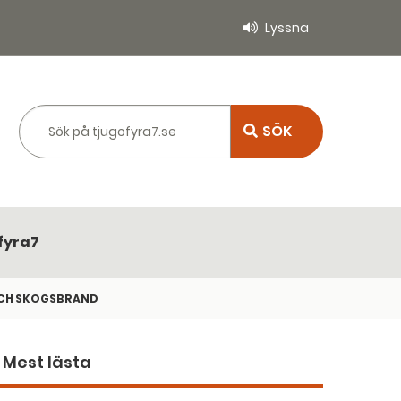
Lyssna
Sök på tjugofyra7.se
fyra7
OCH SKOGSBRAND
Mest lästa