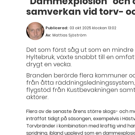
”Dammexplosion” och
samverkan vid torv- o
Publicerad:
03 okt 2025 klockan 13:02
Av:
Mattias Sjöström
Det som först såg ut som en mindre 
Hyltebruk, växte snabbt till en omfa
drygt en vecka.
Branden berörde flera kommuner och
från åtta räddningsledningssystem, 
flygstöd från Kustbevakningen samt 
aktörer.
Flera av de senaste årens större skogs- och m
inträffat tidigt på säsongen, exempelvis i Häs
Torvbränder i kombination med kraftig vind har
spridning, ibland upplevd som en dammexplosion