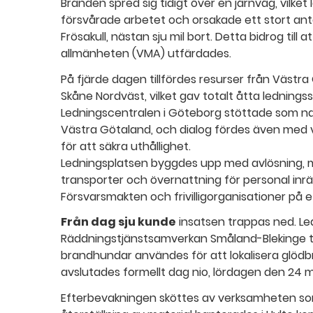
Branden spred sig tidigt över en järnväg, vilket 
försvårade arbetet och orsakade ett stort antal 
Frösakull, nästan sju mil bort. Detta bidrog till a
allmänheten (VMA) utfärdades.
På fjärde dagen tillfördes resurser från Väst
Skåne Nordväst, vilket gav totalt åtta ledning
Ledningscentralen i Göteborg stöttade som nav
Västra Götaland, och dialog fördes även med
för att säkra uthållighet.
Ledningsplatsen byggdes upp med avlösning, ma
transporter och övernattning för personal inrä
Försvarsmakten och frivilligorganisationer på et
Från dag sju kunde
insatsen trappas ned. L
Räddningstjänstsamverkan Småland-Blekinge t
brandhundar användes för att lokalisera glöd
avslutades formellt dag nio, lördagen den 24 m
Efterbevakningen sköttes av verksamheten so