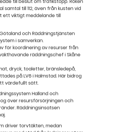
ledde till beslut om trafikstopp. Röken
samtal till 112, även från kusten vid
tt ett viktigt meddelande till
ra Götaland och Räddningstjänsten
ssystem i samverkan.
 för koordinering av resurser från
 vakthavande räddningschef i Skåne
t, dryck, toaletter, bränsledepå,
ttades på LV6 i Halmstad. Här bidrog
t värdefullt sätt.
edningssystem Halland och
og över resursförsörjningen och
bränder. Räddningsinsatsen
aj.
m driver torvtäkten, medan