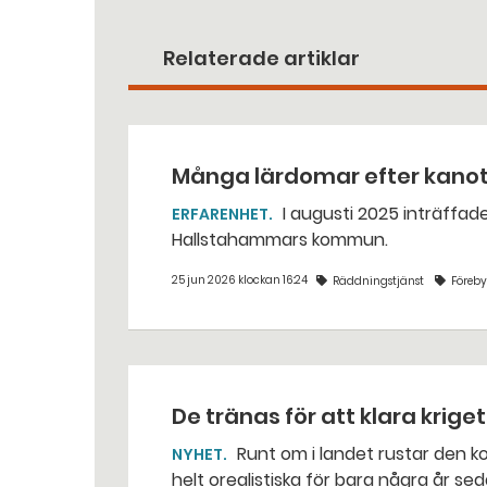
Relaterade artiklar
Många lärdomar efter kano
I augusti 2025 inträffade en dödlig kanotolycka vid Västerkvarns kraftstation i
ERFARENHET
Hallstahammars kommun.
25 jun 2026 klockan 16:24
Räddningstjänst
Föreb
De tränas för att klara krige
Runt om i landet rustar den kommunala räddningstjänsten för situationer som var
NYHET
helt orealistiska för bara några år sed