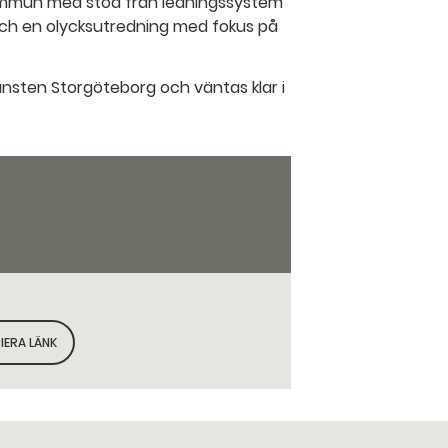
 kommun med stöd från ledningssystem
och en olycksutredning med fokus på
sten Storgöteborg och väntas klar i
IERA LÄNK
KOPIERA SIDANS LÄNK