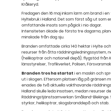
Kråkeryd.
Fredagen den 16 maj inkom larm om brand i en 
Hyltebruk i Halland. Det som först såg ut som e
omfattande insats som pågick i nio dagar.
Intensiteten ökade de första tre dagarna, plan
minskade från dag sju.
Branden omfattade cirka 140 hektar i Hylte o
resurser från åtta räddningsledningssystem, na
(helikoptrar och nationell depå), flygstöd frå
länsstyrelser, Trafikverket, Polisen, Försvarsmak
Branden tros ha startat
i en maskin och spr
ut i skogen. Eftersom platsen låg på gränsen m
enades de två aktuella vakthavande räddning
Halland skulle leda insatsen, medan resurser 
Räddningstjänstsamverkan Småland-Blekinge. 
styrkor, helikoptrar, skogsbranddepå och stab.