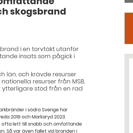
 omfattande
ch skogsbrand
brand i en torvtäkt utanför
ttande insats som pågick i
 län, och krävde resurser
nationella resurser från MSB,
ytterligare stöd från en rad
arkbränder i södra Sverige har
tveda 2019 och Markaryd 2023.
 ofta lett till snabb och omfattande
. Så var även fallet vid branden i