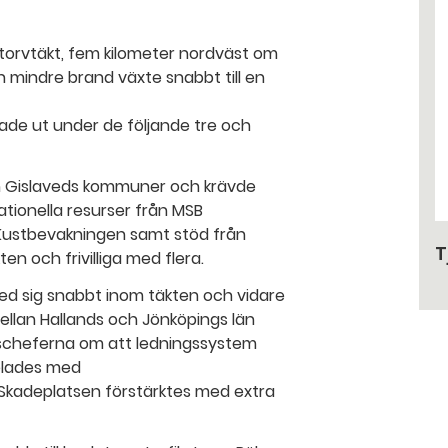
torvtäkt, fem kilometer nordväst om
n mindre brand växte snabbt till en
ade ut under de följande tre och
ch Gislaveds kommuner och krävde
tionella resurser från MSB
n Kustbevakningen samt stöd från
T
ten och frivilliga med flera.
ed sig snabbt inom täkten och vidare
ellan Hallands och Jönköpings län
scheferna om att ledningssystem
delades med
Skadeplatsen förstärktes med extra