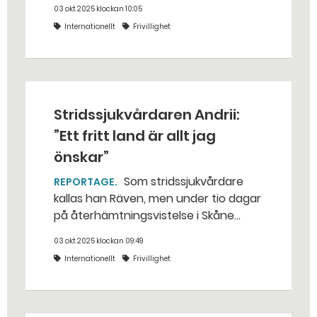
03 okt 2025 klockan 10:05
första jag gör varje morgon är att
Internationellt
Frivillighet
sms:a min familj och fråga om de
lever. Man vet aldrig vilka som
överlever natten, säger hon.
Stridssjukvårdaren Andrii:
”Ett fritt land är allt jag
önskar”
Som stridssjukvårdare
REPORTAGE
kallas han Räven, men under tio dagar
på återhämtningsvistelse i Skåne
lystrar han till sitt riktiga namn: Andrii
03 okt 2025 klockan 09:49
Larionov. – Jag har inte längre några
Internationellt
Frivillighet
drömmar för mig personligen. Ett fritt
land, det är allt jag önskar.