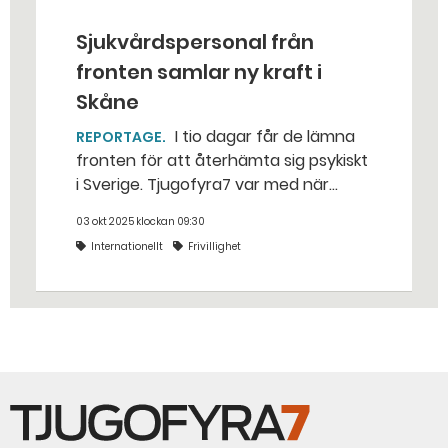
Sjukvårdspersonal från
fronten samlar ny kraft i
Skåne
I tio dagar får de lämna
REPORTAGE
fronten för att återhämta sig psykiskt
i Sverige. Tjugofyra7 var med när
hundra ukrainska läkare och
03 okt 2025 klockan 09:30
sjukvårdare varvade terapi med att
Internationellt
Frivillighet
hoppa fallskärm och prova
surströmming i ett somrigt Skåne. –
Det finaste är när de börjar öppna
upp sig, säger Sebastian Lindström på
hjälporganisationen Repower.