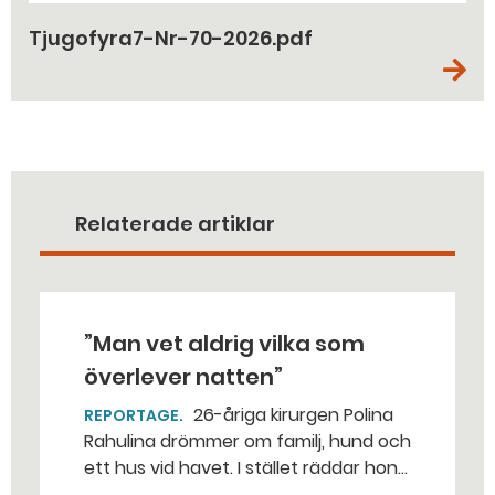
Tjugofyra7-Nr-70-2026.pdf
Relaterade artiklar
”Man vet aldrig vilka som
överlever natten”
26-åriga kirurgen Polina
REPORTAGE
Rahulina drömmer om familj, hund och
ett hus vid havet. I stället räddar hon
sårade soldater vid fronten. – Det