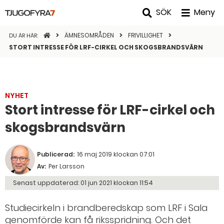
SÖK
Meny
STARTSIDAN
ÄMNESOMRÅDEN
FRIVILLIGHET
DU ÄR HÄR:
STORT INTRESSE FÖR LRF-CIRKEL OCH SKOGSBRANDSVÄRN
NYHET
Stort intresse för LRF-cirkel och
skogsbrandsvärn
Publicerad:
16 maj 2019 klockan 07:01
Av:
Per Larsson
Senast uppdaterad:
01 jun 2021 klockan 11:54
Studiecirkeln i brandberedskap som LRF i Sala
genomförde kan få riksspridning. Och det