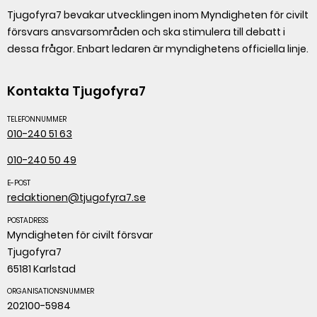
Tjugofyra7 bevakar utvecklingen inom Myndigheten för civilt
försvars ansvarsområden och ska stimulera till debatt i
dessa frågor. Enbart ledaren är myndighetens officiella linje.
Kontakta Tjugofyra7
TELEFONNUMMER
010-240 51 63
010-240 50 49
E-POST
redaktionen@tjugofyra7.se
POSTADRESS
Myndigheten för civilt försvar
Tjugofyra7
65181 Karlstad
ORGANISATIONSNUMMER
202100-5984