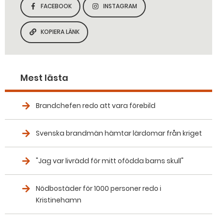
FACEBOOK
INSTAGRAM
DELA SIDAN PÅ
DELA SIDAN PÅ
KOPIERA LÄNK
KOPIERA SIDANS LÄNK
Mest lästa
Brandchefen redo att vara förebild
Svenska brandmän hämtar lärdomar från kriget
"Jag var livrädd för mitt ofödda barns skull"
Nödbostäder för 1000 personer redo i
Kristinehamn