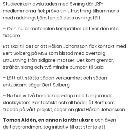
Studiecirkeln avslutades med övning där LRF-
medlemmarna fick pröva sin utrustning tillsammans
med räddningstjänsten på dess övningsfält.
– Och nu är materielen kompatibel, det var den inte
tidigare.
Ett skäl till det är att Håkan Johansson fick kontakt med
Bert Solberg på MSB som bistod med övertalig
utrustning från tidigare insatser. Det kom grenrör,
strålrör, slang och två mindre pumpar till Sala.
– Lätt att stötta sådan verksamhet och sådan
entusiasm, säger Bert Solberg.
– Nu har vi två beredskaps-​släp med fungerande
släcksystem. Fantastiskt och all heder åt Bert som
trodde på vårt projekt, säger en glad Håkan Johansson.
Tomas Aldén, en annan lantbrukare
och även
deltidsbrandman, tog initiativ till att starta ett