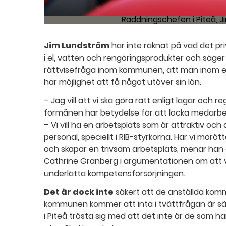
Räddningschefen i Piteå, J
Jim Lundström
har inte räknat på vad det pr
i el, vatten och rengöringsprodukter och säger
rättvisefråga inom kommunen, att man inom ex
har möjlighet att få något utöver sin lön.
– Jag vill att vi ska göra rätt enligt lagar och
förmånen har betydelse för att locka medarbet
– Vi vill ha en arbetsplats som är attraktiv och
personal, speciellt i RIB-styrkorna. Har vi morö
och skapar en trivsam arbetsplats, menar han
Cathrine Granberg i argumentationen om att v
underlätta kompetensförsörjningen.
Det är dock inte
säkert att de anställda komm
kommunen kommer att inta i tvättfrågan är särsk
i Piteå trösta sig med att det inte är de som ha