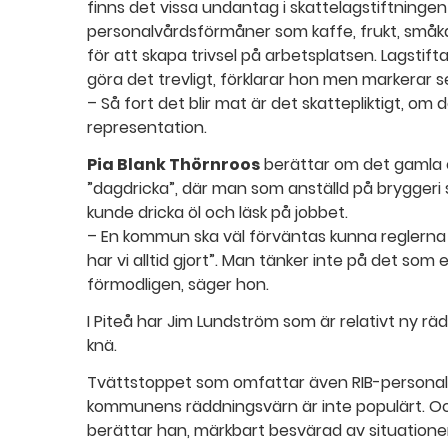
finns det vissa undantag i skattelagstiftningen
personalvårdsförmåner som kaffe, frukt, småka
för att skapa trivsel på arbetsplatsen. Lagstift
göra det trevligt, förklarar hon men markerar s
– Så fort det blir mat är det skattepliktigt, om 
representation.
Pia Blank Thörnroos
berättar om det gamla 
”dagdricka”, där man som anställd på bryggeri 
kunde dricka öl och läsk på jobbet.
– En kommun ska väl förväntas kunna reglerna m
har vi alltid gjort”. Man tänker inte på det som
förmodligen, säger hon.
I Piteå har Jim Lundström som är relativt ny räd
knä.
Tvättstoppet som omfattar även RIB-personal
kommunens räddningsvärn är inte populärt. Ocks
berättar han, märkbart besvärad av situatione