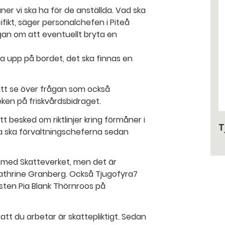
åner vi ska ha för de anställda. Vad ska
ifikt, säger personalchefen i Piteå
an om att eventuellt bryta en
t ska upp på bordet, det ska finnas en
att se över frågan som också
ken på friskvårdsbidraget.
t besked om riktlinjer kring förmåner i
T
a ska förvaltningscheferna sedan
t med Skatteverket, men det är
Cathrine Granberg. Också Tjugofyra7
sten Pia Blank Thörnroos på
att du arbetar är skattepliktigt. Sedan