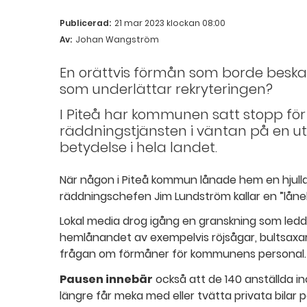
Publicerad:
21 mar 2023 klockan 08:00
Av:
Johan Wangström
En orättvis förmån som borde beska
som underlättar rekryteringen?
I Piteå har kommunen satt stopp för 
räddningstjänsten i väntan på en u
betydelse i hela landet.
När någon i Piteå kommun lånade hem en hjul
räddningschefen Jim Lundström kallar en ”lånek
Lokal media drog igång en granskning som ledd
hemlånandet av exempelvis röjsågar, bultsaxar 
frågan om förmåner för kommunens personal.
Pausen innebär
också att de 140 anställda in
längre får meka med eller tvätta privata bilar p