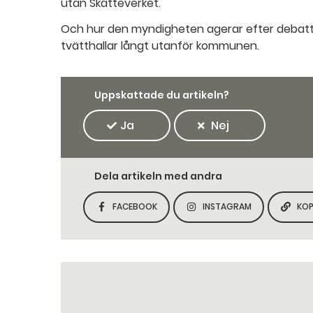
utan Skatteverket.
Och hur den myndigheten agerar efter debatten
tvätthallar långt utanför kommunen.
Uppskattade du artikeln?
Ja
Nej
Dela artikeln med andra
FACEBOOK
INSTAGRAM
KOP
DELA SIDAN PÅ
DELA SIDAN PÅ