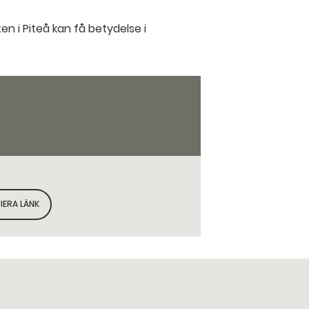
 i Piteå kan få betydelse i
IERA LÄNK
KOPIERA SIDANS LÄNK