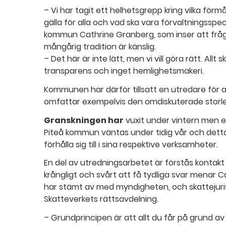
– Vi har tagit ett helhetsgrepp kring vilka förm
gälla för alla och vad ska vara förvaltningsspec
kommun Cathrine Granberg, som inser att fråg
mångårig tradition är känslig.
– Det här är inte lätt, men vi vill göra rätt. All
transparens och inget hemlighetsmakeri.
Kommunen har därför tillsatt en utredare för 
omfattar exempelvis den omdiskuterade storle
Granskningen har
vuxit under vintern men et
Piteå kommun väntas under tidig vår och dett
förhålla sig till i sina respektive verksamheter.
En del av utredningsarbetet är förstås kontak
krångligt och svårt att få tydliga svar menar 
har stämt av med myndigheten, och skattejuri
Skatteverkets rättsavdelning.
– Grundprincipen är att allt du får på grund av 