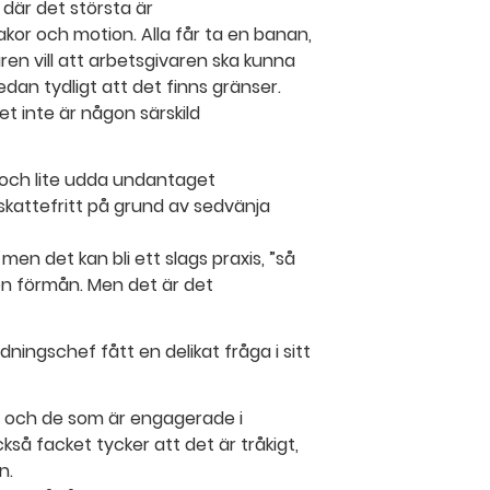
 där det största är
kor och motion. Alla får ta en banan,
aren vill att arbetsgivaren ska kunna
edan tydligt att det finns gränser.
det inte är någon särskild
och lite udda undantaget
skattefritt på grund av sedvänja
en det kan bli ett slags praxis, ”så
 en förmån. Men det är det
dningschef fått en delikat fråga i sitt
 och de som är engagerade i
å facket tycker att det är tråkigt,
n.