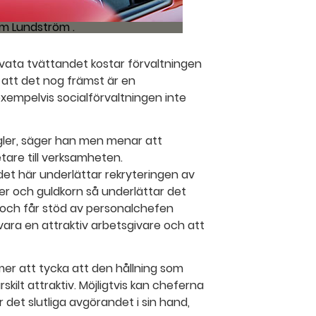
im Lundström .
ivata tvättandet kostar förvaltningen
 att det nog främst är en
empelvis socialförvaltningen inte
 regler, säger han men menar att
are till verksamheten.
 det här underlättar rekryteringen av
tter och guldkorn så underlättar det
 och får stöd av personalchefen
ara en attraktiv arbetsgivare och att
er att tycka att den hållning som
ilt attraktiv. Möjligtvis kan cheferna
r det slutliga avgörandet i sin hand,