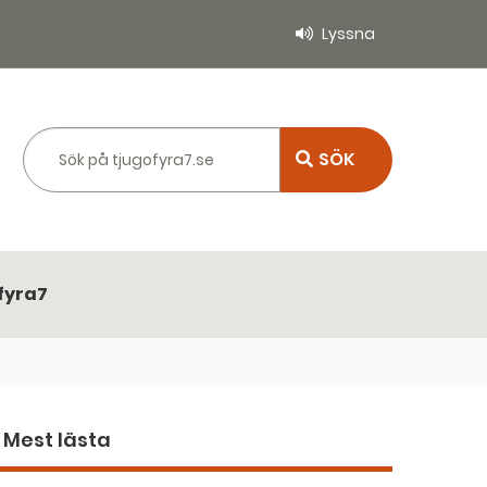
Lyssna
Sök på tjugofyra7.se
fyra7
Mest lästa