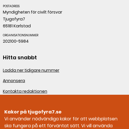
POSTADRESS
Myndigheten för civilt försvar
Tjugofyra7
65181 Karlstad
ORGANISATIONSNUMMER
202100-5984
Hitta snabbt
Ladda ner tidigare nummer
Annonsera
Kontakta redaktionen
Om webbplatsen
Kakor på tjugofyra7.se
Sociala medier
Vi använder nödvändiga kakor för att webbplatsen
ska fungera på ett förväntat sätt. Vi vill använda