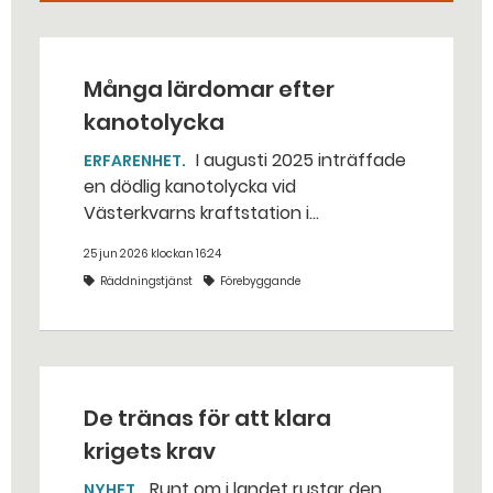
Många lärdomar efter
kanotolycka
I augusti 2025 inträffade
ERFARENHET
en dödlig kanotolycka vid
Västerkvarns kraftstation i
Hallstahammars kommun.
25 jun 2026 klockan 16:24
Räddningstjänst
Förebyggande
De tränas för att klara
krigets krav
Runt om i landet rustar den
NYHET