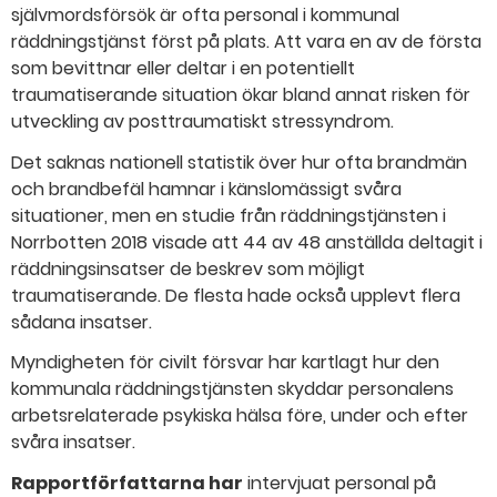
självmordsförsök är ofta personal i kommunal
räddningstjänst först på plats. Att vara en av de första
som bevittnar eller deltar i en potentiellt
traumatiserande situation ökar bland annat risken för
utveckling av posttraumatiskt stressyndrom.
Det saknas nationell statistik över hur ofta brandmän
och brandbefäl hamnar i känslomässigt svåra
situationer, men en studie från räddningstjänsten i
Norrbotten 2018 visade att 44 av 48 anställda deltagit i
räddningsinsatser de beskrev som möjligt
traumatiserande. De flesta hade också upplevt flera
sådana insatser.
Myndigheten för civilt försvar har kartlagt hur den
kommunala räddningstjänsten skyddar personalens
arbetsrelaterade psykiska hälsa före, under och efter
svåra insatser.
Rapportförfattarna har
intervjuat personal på