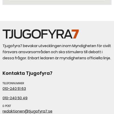
Tjugofyra7 bevakar utvecklingen inom Myndigheten för civilt
försvars ansvarsområden och ska stimulera till debatt i
dessa frågor. Enbart ledaren är myndighetens officiella linje.
Kontakta Tjugofyra7
TELEFONNUMMER
010-240 51 63
010-240 50 49
E-POST
redaktionen@tjugofyra7.se