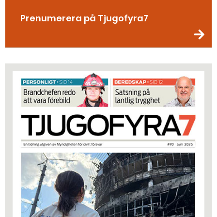
Prenumerera på Tjugofyra7