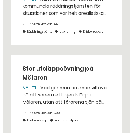
kommunala räddningstjänsten för
situationer som var helt orealistiska
för bara några år sedan — med illvilliga
25 jun 2026 klockan 14:45
bakhåll, utspridda granater och hot
Räddningstjänst
Utbildning
Krisberedskap
från livsfarliga drönare i det
traditionella uppdraget.
Stor utsläppsövning på
Mälaren
Vad gör man om man vill öva
NYHET
på att sanera ett oljeutsläpp i
Mälaren, utan att förorena sjön på
riktigt? Jo, man släpper ut popcorn i
24 jun 2026 klockan 15:00
stället. Det gjorde räddningstjänsten i
Krisberedskap
Räddningstjänst
Eskilstuna – tio kubikmeter närmare
bestämt.