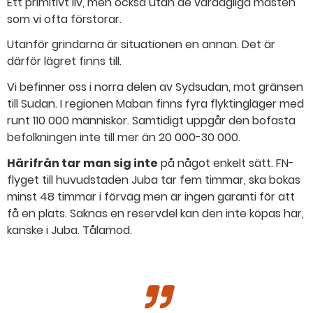
Ett primitivt liv, men också utan de vardagliga måsten
som vi ofta förstorar.
Utanför grindarna är situationen en annan. Det är
därför lägret finns till.
Vi befinner oss i norra delen av Sydsudan, mot gränsen
till Sudan. I regionen Maban finns fyra flyktingläger med
runt 110 000 människor. Samtidigt uppgår den bofasta
befolkningen inte till mer än 20 000-30 000.
Härifrån tar man sig inte
på något enkelt sätt. FN-
flyget till huvudstaden Juba tar fem timmar, ska bokas
minst 48 timmar i förväg men är ingen garanti för att
få en plats. Saknas en reservdel kan den inte köpas här,
kanske i Juba. Tålamod.