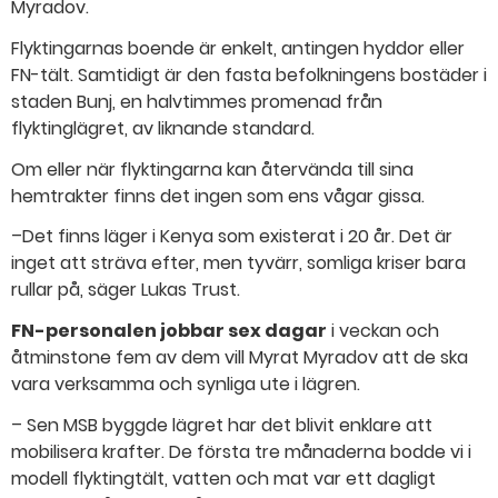
Myradov.
Flyktingarnas boende är enkelt, antingen hyddor eller
FN-tält. Samtidigt är den fasta befolkningens bostäder i
staden Bunj, en halvtimmes promenad från
flyktinglägret, av liknande standard.
Om eller när flyktingarna kan återvända till sina
hemtrakter finns det ingen som ens vågar gissa.
–Det finns läger i Kenya som existerat i 20 år. Det är
inget att sträva efter, men tyvärr, somliga kriser bara
rullar på, säger Lukas Trust.
FN-personalen jobbar sex dagar
i veckan och
åtminstone fem av dem vill Myrat Myradov att de ska
vara verksamma och synliga ute i lägren.
– Sen MSB byggde lägret har det blivit enklare att
mobilisera krafter. De första tre månaderna bodde vi i
modell flyktingtält, vatten och mat var ett dagligt