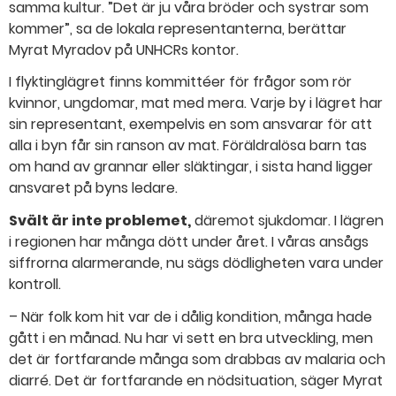
samma kultur. ”Det är ju våra bröder och systrar som
kommer”, sa de lokala representanterna, berättar
Myrat Myradov på UNHCRs kontor.
I flyktinglägret finns kommittéer för frågor som rör
kvinnor, ungdomar, mat med mera. Varje by i lägret har
sin representant, exempelvis en som ansvarar för att
alla i byn får sin ranson av mat. Föräldralösa barn tas
om hand av grannar eller släktingar, i sista hand ligger
ansvaret på byns ledare.
Svält är inte problemet,
däremot sjukdomar. I lägren
i regionen har många dött under året. I våras ansågs
siffrorna alarmerande, nu sägs dödligheten vara under
kontroll.
– När folk kom hit var de i dålig kondition, många hade
gått i en månad. Nu har vi sett en bra utveckling, men
det är fortfarande många som drabbas av malaria och
diarré. Det är fortfarande en nödsituation, säger Myrat