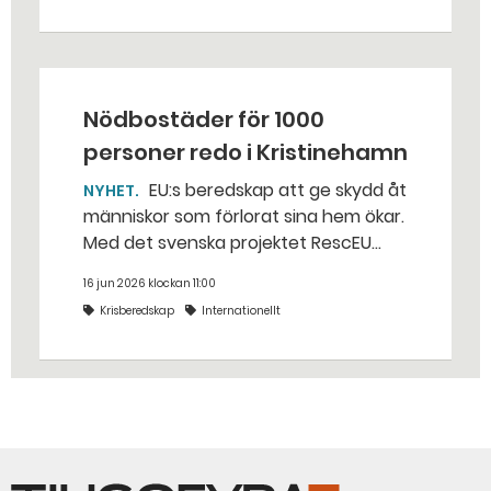
svenska brandmän som nyligen
besökte Ukraina för att stärka
kompetensen inom sök och räddning.
Nödbostäder för 1000
personer redo i Kristinehamn
EU:s beredskap att ge skydd åt
NYHET
människor som förlorat sina hem ökar.
Med det svenska projektet RescEU
Shelter SE är det möjligt att snabbt
16 jun 2026 klockan 11:00
sätta upp tillfälligt boende för över
Krisberedskap
Internationellt
1000 personer – med ovanligt hög
boendestandard.