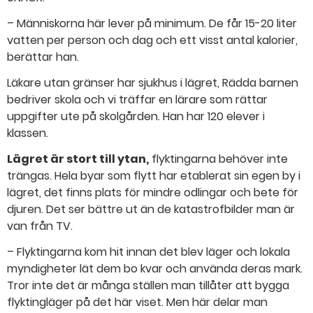
– Människorna här lever på minimum. De får 15-20 liter
vatten per person och dag och ett visst antal kalorier,
berättar han.
Läkare utan gränser har sjukhus i lägret, Rädda barnen
bedriver skola och vi träffar en lärare som rättar
uppgifter ute på skolgården. Han har 120 elever i
klassen.
Lägret är stort till ytan,
flyktingarna behöver inte
trängas. Hela byar som flytt har etablerat sin egen by i
lägret, det finns plats för mindre odlingar och bete för
djuren. Det ser bättre ut än de katastrofbilder man är
van från TV.
– Flyktingarna kom hit innan det blev läger och lokala
myndigheter lät dem bo kvar och använda deras mark.
Tror inte det är många ställen man tillåter att bygga
flyktingläger på det här viset. Men här delar man