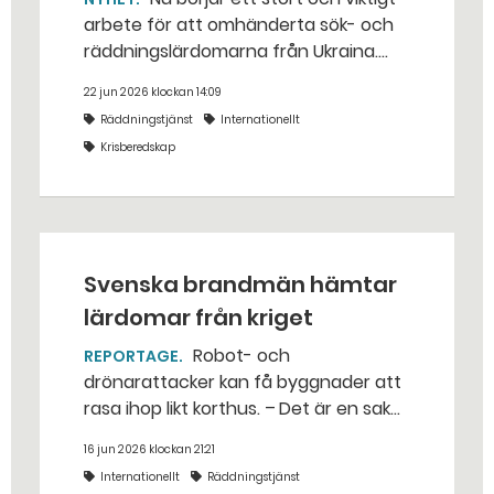
arbete för att omhänderta sök- och
räddningslärdomarna från Ukraina.
Det säger David Norlin på
22 jun 2026 klockan 14:09
Myndigheten för civilt försvar. –
Räddningstjänst
Internationellt
Absolut viktigast är att man bygger
Krisberedskap
en organisation som har förmåga att
hela tiden kunna anpassas.
Svenska brandmän hämtar
lärdomar från kriget
Robot- och
REPORTAGE
drönarattacker kan få byggnader att
rasa ihop likt korthus. – Det är en sak
att öva hemma – men här är det
16 jun 2026 klockan 21:21
verklighet, konstaterar Pierre
Internationellt
Räddningstjänst
Söderström. Han var en av sex