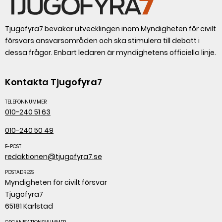
Tjugofyra7 bevakar utvecklingen inom Myndigheten för civilt
försvars ansvarsområden och ska stimulera till debatt i
dessa frågor. Enbart ledaren är myndighetens officiella linje.
Kontakta Tjugofyra7
TELEFONNUMMER
010-240 51 63
010-240 50 49
E-POST
redaktionen@tjugofyra7.se
POSTADRESS
Myndigheten för civilt försvar
Tjugofyra7
65181 Karlstad