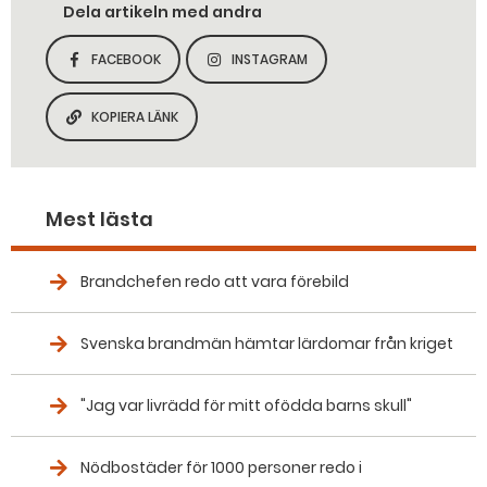
Dela artikeln med andra
FACEBOOK
INSTAGRAM
DELA SIDAN PÅ
DELA SIDAN PÅ
KOPIERA LÄNK
KOPIERA SIDANS LÄNK
Mest lästa
Brandchefen redo att vara förebild
Svenska brandmän hämtar lärdomar från kriget
"Jag var livrädd för mitt ofödda barns skull"
Nödbostäder för 1000 personer redo i