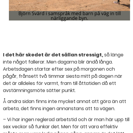
Björn Svärd i samspråk med barn på väg in till
närliggande byn.
[Missing text '/movieblock/movie' for 'Swedish'] 1
[Missing text '/movieblock/activeslide' for 'Swedish']
[Missing text '/movieblock/movie' for 'Swedish'] 2
[Missing text '/movieblock/movie' for 'Swedish'] 3
I det här skedet är det sällan stressigt,
så länge
inte något fallerar. Men dagarna blir ändå långa.
Arbetsdagen startar efter sex på morgonen och
pågår, frånsett två timmar siesta mitt på dagen när
det är alldeles för varmt, fram till åttatiden då ett
avstämningsmöte sätter punkt.
Å andra sidan finns inte mycket annat att göra än att
arbeta, det finns ingen annanstans att ta vägen.
– Vi har ingen reglerad arbetstid och är man här upp till
sex veckor så funkar det. Men för att vara effektiv