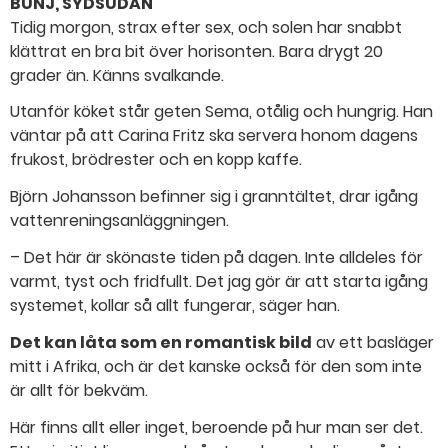
BUNJ, SYDSUDAN
Tidig morgon, strax efter sex, och solen har snabbt
klättrat en bra bit över horisonten. Bara drygt 20
grader än. Känns svalkande.
Utanför köket står geten Sema, otålig och hungrig. Han
väntar på att Carina Fritz ska servera honom dagens
frukost, brödrester och en kopp kaffe.
Björn Johansson befinner sig i granntältet, drar igång
vattenreningsanläggningen.
– Det här är skönaste tiden på dagen. Inte alldeles för
varmt, tyst och fridfullt. Det jag gör är att starta igång
systemet, kollar så allt fungerar, säger han.
Det kan låta som en romantisk bild
av ett basläger
mitt i Afrika, och är det kanske också för den som inte
är allt för bekväm.
Här finns allt eller inget, beroende på hur man ser det.