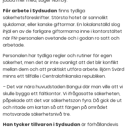
jobba mer med, säger Norrby.
För arbete i Sydsudan
finns tydliga
säkerhetsföreskrifter. Största hotet är sannolikt
sjukdomar, eller kanske giftormar. En lokalanställd slog
ihjäl en av de farligare giftormarna inne i kontorstältet
när FN-personalen ovetande och i godan ro satt och
arbetade.
Personalen har tydliga regler och rutiner för egen
säkerhet, men det är inte ovanligt att det blir konflikt
mellan dem och att praktiskt utföra arbete. Björn Svärd
minns ett tillfälle i Centralafrikanska republiken.
– Det var nära huvudstaden Bangui där man ville att vi
skulle bygga ett fältkontor. Vi ifrågasatte säkerheten,
påpekade att det var säkerhetszon fyra. Då gick de ut
och ritade om kartan så att färgen på området
motsvarade säkerhetsnivå tre.
Han tycker tillvaron i Sydsudan
är förhållandevis