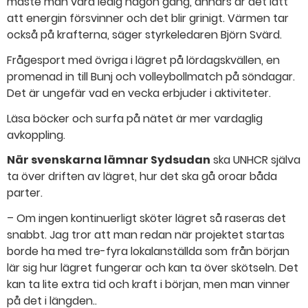
måste man vara ledig någon gång, annars är det lätt
att energin försvinner och det blir grinigt. Värmen tar
också på krafterna, säger styrkeledaren Björn Svärd.
Frågesport med övriga i lägret på lördagskvällen, en
promenad in till Bunj och volleybollmatch på söndagar.
Det är ungefär vad en vecka erbjuder i aktiviteter.
Läsa böcker och surfa på nätet är mer vardaglig
avkoppling.
När svenskarna lämnar Sydsudan
ska UNHCR själva
ta över driften av lägret, hur det ska gå oroar båda
parter.
– Om ingen kontinuerligt sköter lägret så raseras det
snabbt. Jag tror att man redan när projektet startas
borde ha med tre-fyra lokalanställda som från början
lär sig hur lägret fungerar och kan ta över skötseln. Det
kan ta lite extra tid och kraft i början, men man vinner
på det i längden..