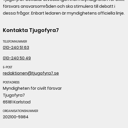
försvars ansvarsområden och ska stimulera till debatt i
dessa frågor. Enbart ledaren är myndighetens officiella linje.
Kontakta Tjugofyra7
TELEFONNUMMER
010-240 51 63
010-240 50 49
E-POST
redaktionen@tjugofyra7.se
POSTADRESS
Myndigheten för civilt försvar
Tjugofyra7
65181 Karlstad
ORGANISATIONSNUMMER
202100-5984