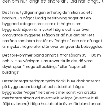
den om hur långt ett snöre är (”…så här långt…”).
Det finns tydligen ingen enhetlig definition på ett
höghus. En något luddig beskrivning säger att en
byggnad kategoriseras som ett höghus om
byggnadshöjden är mycket högre och står över
omgivande byggelse. Frågan är då hur det blir i ett
område som bara består av ”höghus” och där då inget
är mycket högre eller står över omgivande bebyggelse.
Det förekommer bland annat siffror såsom 35 – 100 m
och 12 – 39 våningar. Därutöver skulle det då vara
skyskrapor, ”megatall buildings” eller ”supertall
buildings”.
Dessa kategoriseringar tycks dock i huvudsak baseras
på byggnaders bärighet och stabilitet: högre
byggnader ”väger” helt enkelt mer samt kan orsaka
mer/större skada vid eventuellt kollaps (eventuellt till
följd av brand). Höga hus utsätts även för bland annat