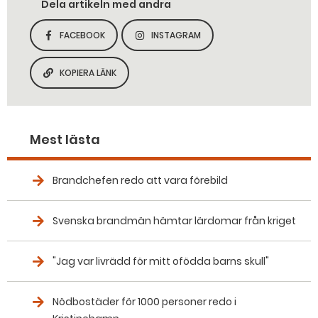
Dela artikeln med andra
FACEBOOK
INSTAGRAM
DELA SIDAN PÅ
DELA SIDAN PÅ
KOPIERA LÄNK
KOPIERA SIDANS LÄNK
Mest lästa
Brandchefen redo att vara förebild
Svenska brandmän hämtar lärdomar från kriget
"Jag var livrädd för mitt ofödda barns skull"
Nödbostäder för 1000 personer redo i