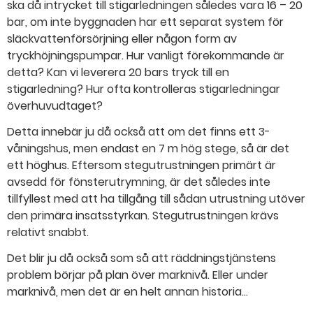
ska då intrycket till stigarledningen således vara 16 – 20
bar, om inte byggnaden har ett separat system för
släckvattenförsörjning eller någon form av
tryckhöjningspumpar. Hur vanligt förekommande är
detta? Kan vi leverera 20 bars tryck till en
stigarledning? Hur ofta kontrolleras stigarledningar
överhuvudtaget?
Detta innebär ju då också att om det finns ett 3-
våningshus, men endast en 7 m hög stege, så är det
ett höghus. Eftersom stegutrustningen primärt är
avsedd för fönsterutrymning, är det således inte
tillfyllest med att ha tillgång till sådan utrustning utöver
den primära insatsstyrkan. Stegutrustningen krävs
relativt snabbt.
Det blir ju då också som så att räddningstjänstens
problem börjar på plan över marknivå. Eller under
marknivå, men det är en helt annan historia…