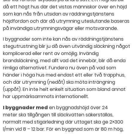
då ett högt hus där det vistas människor över en höjd
som kan nås från utsidan av räddningstjänstens
höjdfordon och där då utrymning uteslutande baseras
på invändiga utrymningsvägar eller motsvarande.
I byggnader som inte kan nås av räddningstjänstens
stegutrustning blir ju då även utvändig släckning något
komplicerad eller rent av omöjlig. Invändig
brandsläckning, med allt vad det innebär, blir då enda
rimliga alternativet. Fundera nu även på vad som
händer i höga hus med endast ett eller två trapphus,
och där utrymning (nedåt) ska möta inträngning
(uppåt). En inte helt enkelt situation som bland annat
har uppmärksammats internationellt.
I byggnader med
en byggnadshöjd över 24
meter ska tillgången till släckvatten säkerställas,
normalt med stigarledning där uttaget ska ge 2×300
l/min vid 8 – 12 bar. För en byggnad som är 80 m hög,