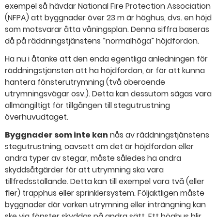
exempel så hävdar National Fire Protection Association
(NFPA) att byggnader över 23 m är höghus, dvs. en höjd
som motsvarar åtta våningsplan. Denna siffra baseras
då på räddningstjänstens ”normalhöga” höjdfordon.
Ha nu i åtanke att den enda egentliga anledningen för
räddningstjänsten att ha höjdfordon, är för att kunna
hantera fönsterutrymning (två oberoende
utrymningsvägar osv.). Detta kan dessutom sägas vara
allmängiltigt för tillgången till stegutrustning
överhuvudtaget.
Byggnader som inte kan
nås av räddningstjänstens
stegutrustning, oavsett om det är höjdfordon eller
andra typer av stegar, måste således ha andra
skyddsåtgärder för att utrymning ska vara
tillfredsställande. Detta kan till exempel vara två (eller
fler) trapphus eller sprinklersystem. Följaktligen måste
byggnader där varken utrymning eller inträngning kan
ske via fönster skyddas på andra sätt. Ett höghus blir