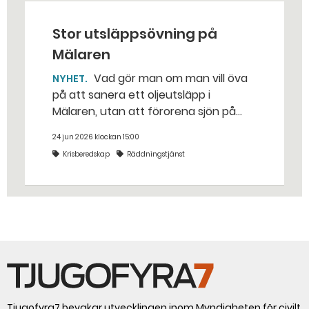
Stor utsläppsövning på
Mälaren
Vad gör man om man vill öva
NYHET
på att sanera ett oljeutsläpp i
Mälaren, utan att förorena sjön på
riktigt? Jo, man släpper ut popcorn i
24 jun 2026 klockan 15:00
stället. Det gjorde räddningstjänsten i
Krisberedskap
Räddningstjänst
Eskilstuna – tio kubikmeter närmare
bestämt.
Tjugofyra7 bevakar utvecklingen inom Myndigheten för civilt