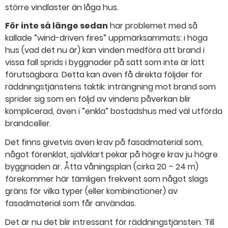
större vindlaster än låga hus.
För inte så länge sedan
har problemet med så
kallade ”wind-driven fires” uppmärksammats: i höga
hus (vad det nu är) kan vinden medföra att brand i
vissa fall sprids i byggnader på sätt som inte är lätt
förutsägbara. Detta kan även få direkta följder för
räddningstjänstens taktik: inträngning mot brand som
sprider sig som en följd av vindens påverkan blir
komplicerad, även i ”enkla” bostadshus med väl utförda
brandceller.
Det finns givetvis även krav på fasadmaterial som,
något förenklat, självklart pekar på högre krav ju högre
byggnaden är. Åtta våningsplan (cirka 20 – 24 m)
förekommer här tämligen frekvent som något slags
gräns för vilka typer (eller kombinationer) av
fasadmaterial som får användas.
Det är nu det blir intressant för räddningstjänsten. Till