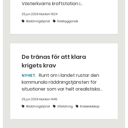
Västerkvarns kraftstation i
Hallstahammars kommun.
25 jun 2026 klockan 16:24
Räddningstjänst
Förebyggande
De tränas för att klara
krigets krav
Runt om i landet rustar den
NYHET
kommunala räddningstjänsten för
situationer som var helt orealistiska
för bara några år sedan — med illvilliga
25 jun 2026 klockan 14:45
bakhåll, utspridda granater och hot
Räddningstjänst
Utbildning
Krisberedskap
från livsfarliga drönare i det
traditionella uppdraget.