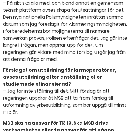
– På sikt ska alla med, och bland annat en gemensam
teknisk plattform avses skapa förutsättningar för det.
Den nya nationella Polismyndigheten inrättas samma
datum som jag föreslagit för Alarmeringsmyndigheten.
I förberedelserna bör möjligheterna till närmare
samverkan prövas, Polisen efterfrågar det. Jag går inte
längre i frågan, men öppnar upp för det. Om
regeringen går vidare med mina förslag, utgår jag från
att denna fråga är med.
Förslaget om utbildning för larmoperatörer,
avses utbildning efter anställning eller
studiemedelsfinansierad?
– Jag tar inte ställning till det. Mitt förslag är att
regeringen uppdrar åt MSB att ta fram förslag till
utformning av yrkesutbildning, som bör uppgå till minst
1-1,5 år.
MSB ska ha ansvar för 113 13. Ska MSB driva
verksamheten eller ta ansvar för att någon