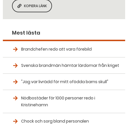
KOPIERA LÄNK
KOPIERA SIDANS LÄNK
Mest lästa
Brandchefen redo att vara förebild
Svenska brandmän hämtar lärdomar från kriget
"Jag var livrädd för mitt ofödda barns skull"
Nödbostäder för 1000 personer redo i
Kristinehamn
Chock och sorg bland personalen