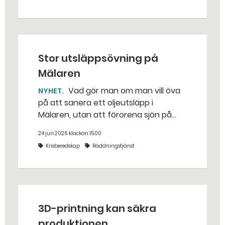
från livsfarliga drönare i det
traditionella uppdraget.
Stor utsläppsövning på
Mälaren
Vad gör man om man vill öva
NYHET
på att sanera ett oljeutsläpp i
Mälaren, utan att förorena sjön på
riktigt? Jo, man släpper ut popcorn i
24 jun 2026 klockan 15:00
stället. Det gjorde räddningstjänsten i
Krisberedskap
Räddningstjänst
Eskilstuna – tio kubikmeter närmare
bestämt.
3D-printning kan säkra
produktionen