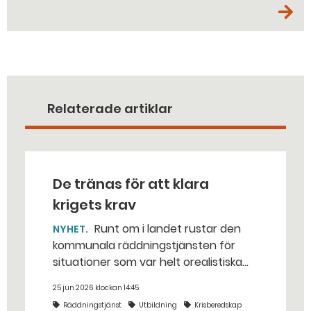
Relaterade artiklar
De tränas för att klara
krigets krav
Runt om i landet rustar den
NYHET
kommunala räddningstjänsten för
situationer som var helt orealistiska
för bara några år sedan — med illvilliga
25 jun 2026 klockan 14:45
bakhåll, utspridda granater och hot
Räddningstjänst
Utbildning
Krisberedskap