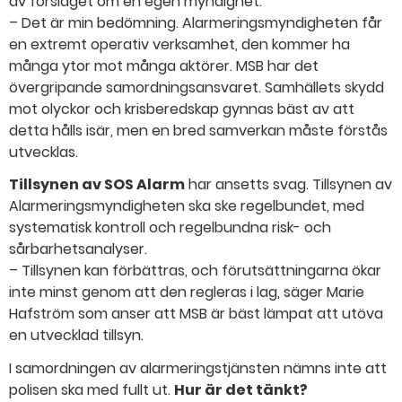
av förslaget om en egen myndighet.
– Det är min bedömning. Alarmeringsmyndigheten får
en extremt operativ verksamhet, den kommer ha
många ytor mot många aktörer. MSB har det
övergripande samordningsansvaret. Samhällets skydd
mot olyckor och krisberedskap gynnas bäst av att
detta hålls isär, men en bred samverkan måste förstås
utvecklas.
Tillsynen av SOS Alarm
har ansetts svag. Tillsynen av
Alarmeringsmyndigheten ska ske regelbundet, med
systematisk kontroll och regelbundna risk- och
sårbarhetsanalyser.
– Tillsynen kan förbättras, och förutsättningarna ökar
inte minst genom att den regleras i lag, säger Marie
Hafström som anser att MSB är bäst lämpat att utöva
en utvecklad tillsyn.
I samordningen av alarmeringstjänsten nämns inte att
polisen ska med fullt ut.
Hur är det tänkt?