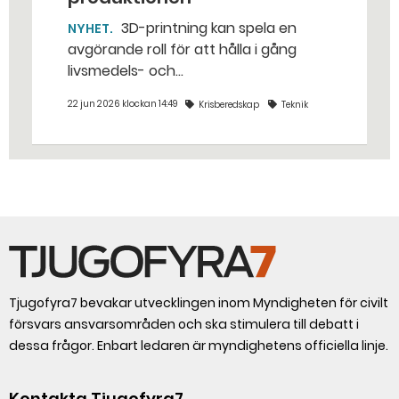
3D-printning kan spela en
NYHET
avgörande roll för att hålla i gång
livsmedels- och
dricksvattenproduktionen vid kris och
22 jun 2026 klockan 14:49
Krisberedskap
Teknik
krig. – Det går att vinna mycket tid
genom att 3D-printa reservdelar,
säger Susanne Norén, enhetschef vid
Livsmedelsverket.
Tjugofyra7 bevakar utvecklingen inom Myndigheten för civilt
försvars ansvarsområden och ska stimulera till debatt i
dessa frågor. Enbart ledaren är myndighetens officiella linje.
Kontakta Tjugofyra7