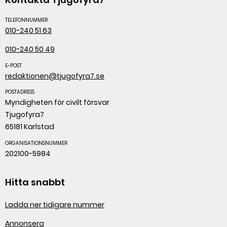
TELEFONNUMMER
010-240 51 63
010-240 50 49
E-POST
redaktionen@tjugofyra7.se
POSTADRESS
Myndigheten för civilt försvar
Tjugofyra7
65181 Karlstad
ORGANISATIONSNUMMER
202100-5984
Hitta snabbt
Ladda ner tidigare nummer
Annonsera