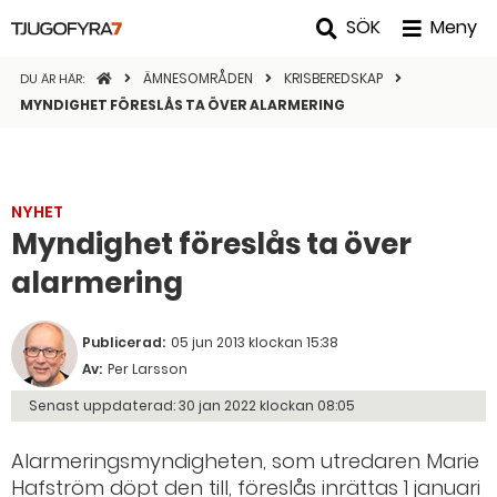
SÖK
Meny
STARTSIDAN
ÄMNESOMRÅDEN
KRISBEREDSKAP
DU ÄR HÄR:
MYNDIGHET FÖRESLÅS TA ÖVER ALARMERING
NYHET
Myndighet föreslås ta över
alarmering
Publicerad:
05 jun 2013 klockan 15:38
Av:
Per Larsson
Senast uppdaterad:
30 jan 2022 klockan 08:05
Alarmeringsmyndigheten, som utredaren Marie
Hafström döpt den till, föreslås inrättas 1 januari