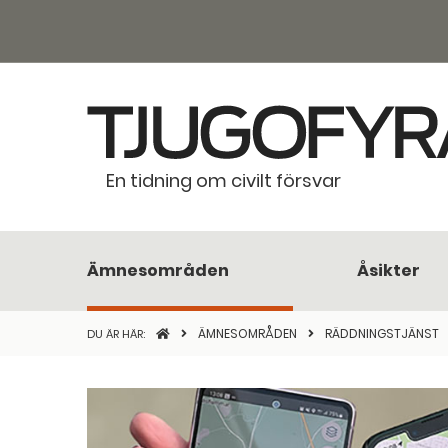
En tidning om civilt försvar
Ämnesområden
Åsikter
STARTSIDAN
ÄMNESOMRÅDEN
RÄDDNINGSTJÄNST
DU ÄR HÄR: