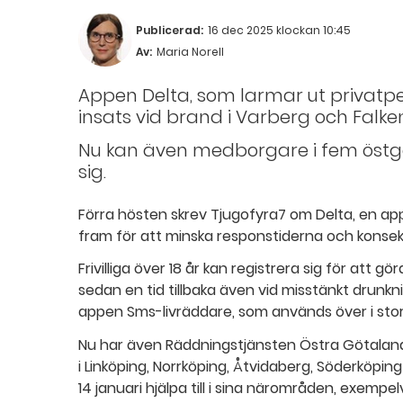
Publicerad:
16 dec 2025 klockan 10:45
Av:
Maria Norell
Appen Delta, som larmar ut privatpe
insats vid brand i Varberg och Falke
Nu kan även medborgare i fem östg
sig.
Förra hösten skrev Tjugofyra7 om Delta, en ap
fram för att minska responstiderna och konsek
Frivilliga över 18 år kan registrera sig för att g
sedan en tid tillbaka även vid misstänkt drun
appen Sms-livräddare, som används över i stort
Nu har även Räddningstjänsten Östra Götaland (
i Linköping, Norrköping, Åtvidaberg, Söderköpi
14 januari hjälpa till i sina närområden, exempel