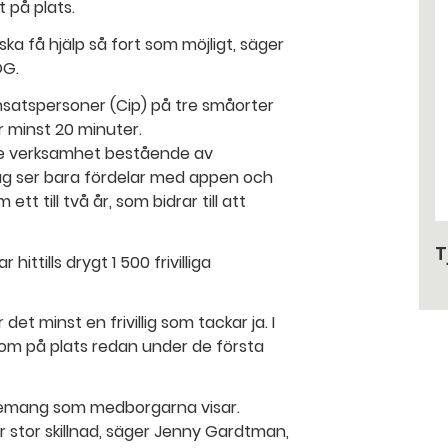
 på plats.
 ska få hjälp så fort som möjligt, säger
ÖG.
nsatspersoner (Cip) på tre småorter
r minst 20 minuter.
rie verksamhet bestående av
Jag ser bara fördelar med appen och
t till två år, som bidrar till att
T
ittills drygt 1 500 frivilliga
et minst en frivillig som tackar ja. I
utom på plats redan under de första
agemang som medborgarna visar.
ör stor skillnad, säger Jenny Gardtman,