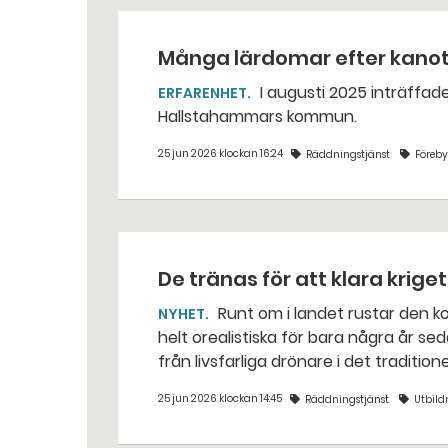
Många lärdomar efter kano
I augusti 2025 inträffade en dödlig kanotolycka vid Västerkvarns kraftstation i
ERFARENHET
Hallstahammars kommun.
25 jun 2026 klockan 16:24
Räddningstjänst
Föreb
De tränas för att klara krige
Runt om i landet rustar den kommunala räddningstjänsten för situationer som var
NYHET
helt orealistiska för bara några år sed
från livsfarliga drönare i det traditio
25 jun 2026 klockan 14:45
Räddningstjänst
Utbild