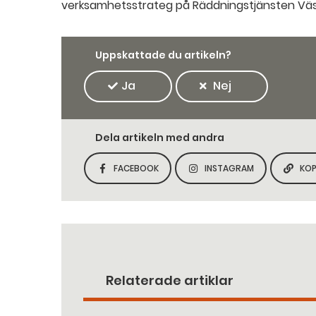
verksamhetsstrateg på Räddningstjänsten Väs
Uppskattade du artikeln?
Ja
Nej
Dela artikeln med andra
FACEBOOK
INSTAGRAM
KOP
DELA SIDAN PÅ
DELA SIDAN PÅ
Relaterade artiklar