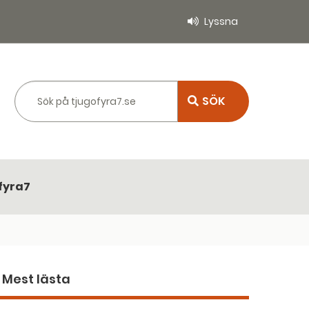
Lyssna
Sök på tjugofyra7.se
fyra7
Mest lästa