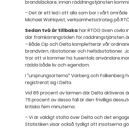
brandsläckare, innan räddningstjänsten kommit
– Det är ett led i att alla som bor i vårt område
Michael Wahlqvist, verksamhetsstrateg på RT
Sedan två år tillbaka
har RTÖG även civila i
där framkörningstiden för räddningstjänsten ä
– Både Cip och Delta kompletterar vår ordina
brandvärn, ribstationer och heltidsstationer. 
tror att vi kommer ha tusentals användare inom et
rädda både liv och egendom.
I ”ursprungsorterna” Varberg och Falkenberg har h
registrerat sig i Delta.
Vid 85 procent av larmen där Delta aktiveras är d
75 procent av dessa fall är den frivilliga dess
kritiska fem minuterna.
– Vi är väldigt stolta över Delta och det eng
Statistiken visar också tydligt att insatserna g