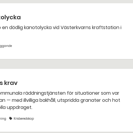
tolycka
yggande
ts krav
an — med illvilliga bakhåll, utspridda granater och hot
nella uppdraget.
ning
Krisberedskap