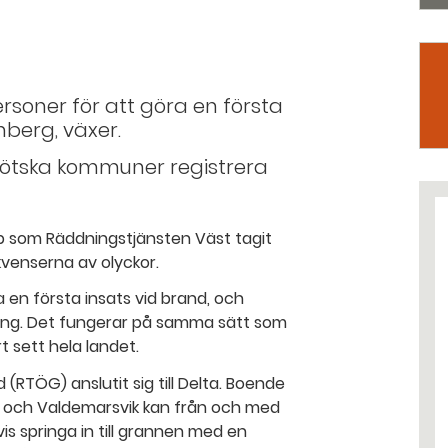
rsoner för att göra en första
nberg, växer.
ötska kommuner registrera
p som Räddningstjänsten Väst tagit
venserna av olyckor.
öra en första insats vid brand, och
kning. Det fungerar på samma sätt som
 sett hela landet.
RTÖG) anslutit sig till Delta. Boende
ng och Valdemarsvik kan från och med
vis springa in till grannen med en