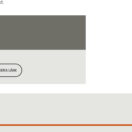
t.
IERA LÄNK
KOPIERA SIDANS LÄNK