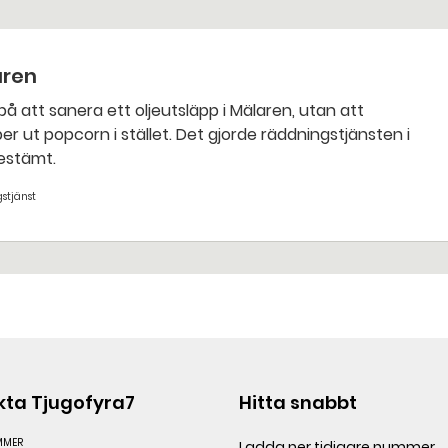
aren
bestämt.
stjänst
kta Tjugofyra7
Hitta snabbt
MMER
Ladda ner tidigare nummer