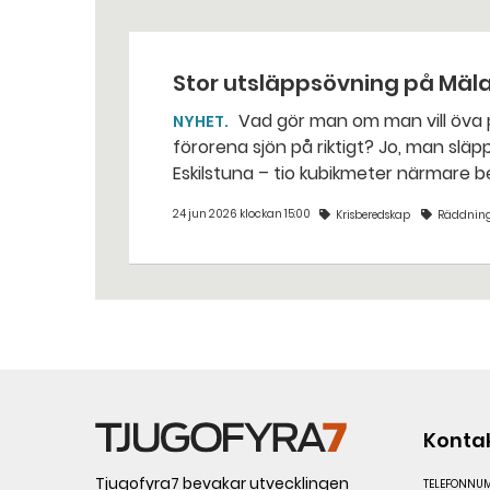
Stor utsläppsövning på Mäl
Vad gör man om man vill öva på att sanera ett oljeutsläpp i Mälaren, utan att
NYHET
förorena sjön på riktigt? Jo, man släpper ut popcorn i stället. Det gjorde räddningstjänsten i
Eskilstuna – tio kubikmeter närmare 
24 jun 2026 klockan 15:00
Krisberedskap
Räddning
Konta
Tjugofyra7 bevakar utvecklingen
TELEFONNU