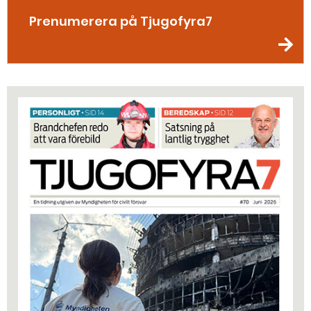
Prenumerera på Tjugofyra7