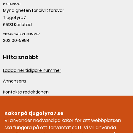
POSTADRESS
Myndigheten för civilt försvar
Tjugofyra7
65181 Karlstad
ORGANISATIONSNUMMER
202100-5984
Hitta snabbt
Ladda ner tidigare nummer
Annonsera
Kontakta redaktionen
Om webbplatsen
Kakor på tjugofyra7.se
Sociala medier
Vi använder nödvändiga kakor för att webbplatsen
ska fungera på ett förväntat sätt. Vi vill använda