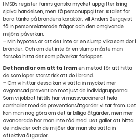
I MSBs register fanns ganska mycket uppgifter kring
själva händelsen, men få personuppgifter. Istället för
bara tänka på brandens karaktär, vill Anders Bergqvist
få in personrelaterade frågor och den omgivande
miljöns påverkan.
– Min hypotes är att det inte är en slump vilka som dör i
bränder. Och om det inte är en slump måste man
försöka hitta det som påverkar förloppet.
Det handlar om att ta fram
en metod för att hitta
de som löper störst risk att dö i brand.
– Om vi hittar dessa kan vi sätta in mycket mer
avgränsad prevention mot just de individgrupperna.
Som vi jobbat hittills har vi massvaccinerat hela
samhället med de preventionsåtgärder vi tar fram. Det
kan man nog göra om det är billiga åtgärder, men mer
avancerade har man inte råd med. Det gäller att hitta
de individer och de miljöer där man ska sätta in
effektiva åtgärder.