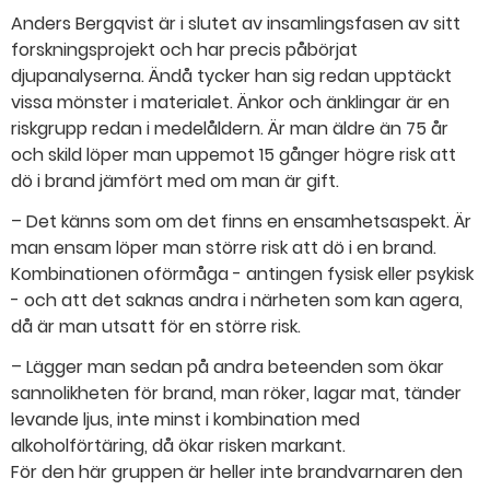
Anders Bergqvist är i slutet av insamlingsfasen av sitt
forskningsprojekt och har precis påbörjat
djupanalyserna. Ändå tycker han sig redan upptäckt
vissa mönster i materialet. Änkor och änklingar är en
riskgrupp redan i medelåldern. Är man äldre än 75 år
och skild löper man uppemot 15 gånger högre risk att
dö i brand jämfört med om man är gift.
– Det känns som om det finns en ensamhetsaspekt. Är
man ensam löper man större risk att dö i en brand.
Kombinationen oförmåga - antingen fysisk eller psykisk
- och att det saknas andra i närheten som kan agera,
då är man utsatt för en större risk.
– Lägger man sedan på andra beteenden som ökar
sannolikheten för brand, man röker, lagar mat, tänder
levande ljus, inte minst i kombination med
alkoholförtäring, då ökar risken markant.
För den här gruppen är heller inte brandvarnaren den