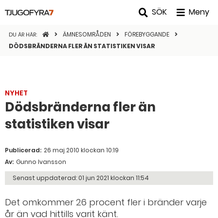
SÖK
Meny
STARTSIDAN
ÄMNESOMRÅDEN
FÖREBYGGANDE
DU ÄR HÄR:
DÖDSBRÄNDERNA FLER ÄN STATISTIKEN VISAR
NYHET
Dödsbränderna fler än
statistiken visar
Publicerad:
26 maj 2010 klockan 10:19
Av:
Gunno Ivansson
Senast uppdaterad:
01 jun 2021 klockan 11:54
Det omkommer 26 procent fler i bränder varje
år än vad hittills varit känt.