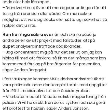
enda eller hela lösningen.
– Brandvarnare kräver att man agerar antingen för att
ta sig från branden eller släcka. Om man saknar
möjlighet att vare sig släcka eller sätta sig i säkerhet, så
hjälper det ju inte.
Han har inga säkra svar
än och ska nu påbörja
andra delen av sitt projekt med fallstudier, att på
djupet analysera inträffade dödsbränder.
– Jag koncentrerat mig på hur det ser ut, om jag kan
hjälpa till med att förklara, så finns det många som kan
komma med förslag på bra åtgärder för prevention,
säger Anders Bergqvist.
I fortsättningen kommer MSBs dödsbrandsstatistik att
vara preliminär innan den kompletterats med uppgifter
från Rättsmedicinalverket och Socialstyrelsen.
– Vi arbetar med att få automatisk inrapportering från
polisen. Vi vill ha direkt från deras system och ska göra
ett pilottest till hösten, säger Anders Jonsson.