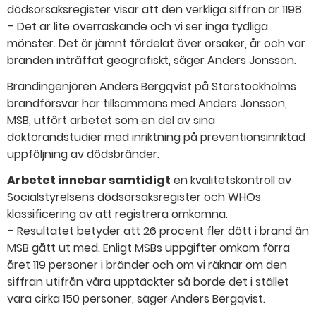
dödsorsaksregister visar att den verkliga siffran är 1198.
– Det är lite överraskande och vi ser inga tydliga
mönster. Det är jämnt fördelat över orsaker, år och var
branden inträffat geografiskt, säger Anders Jonsson.
Brandingenjören Anders Bergqvist på Storstockholms
brandförsvar har tillsammans med Anders Jonsson,
MSB, utfört arbetet som en del av sina
doktorandstudier med inriktning på preventionsinriktad
uppföljning av dödsbränder.
Arbetet innebar samtidigt
en kvalitetskontroll av
Socialstyrelsens dödsorsaksregister och WHOs
klassificering av att registrera omkomna.
– Resultatet betyder att 26 procent fler dött i brand än
MSB gått ut med. Enligt MSBs uppgifter omkom förra
året 119 personer i bränder och om vi räknar om den
siffran utifrån våra upptäckter så borde det i stället
vara cirka 150 personer, säger Anders Bergqvist.