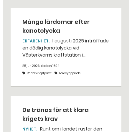
Många lärdomar efter
kanotolycka
I augusti 2025 inträffade
ERFARENHET
en dödlig kanotolycka vid
Västerkvarns kraftstation i
Hallstahammars kommun.
25 jun 2026 klockan 16:24
Räddningstjänst
Förebyggande
De tränas för att klara
krigets krav
Runt om i landet rustar den
NYHET