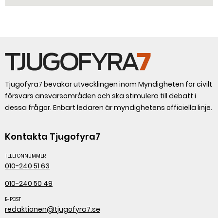
Tjugofyra7 bevakar utvecklingen inom Myndigheten för civilt
försvars ansvarsområden och ska stimulera till debatt i
dessa frågor. Enbart ledaren är myndighetens officiella linje.
Kontakta Tjugofyra7
TELEFONNUMMER
010-240 51 63
010-240 50 49
E-POST
redaktionen@tjugofyra7.se