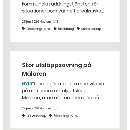
kommunala räddningstjänsten för
situationer som var helt orealistiska
för bara några år sedan — med illvilliga
25 jun 2026 klockan 14:45
bakhåll, utspridda granater och hot
Räddningstjänst
Utbildning
Krisberedskap
från livsfarliga drönare i det
traditionella uppdraget.
Stor utsläppsövning på
Mälaren
Vad gör man om man vill öva
NYHET
på att sanera ett oljeutsläpp i
Mälaren, utan att förorena sjön på
riktigt? Jo, man släpper ut popcorn i
24 jun 2026 klockan 15:00
stället. Det gjorde räddningstjänsten i
Krisberedskap
Räddningstjänst
Eskilstuna – tio kubikmeter närmare
bestämt.