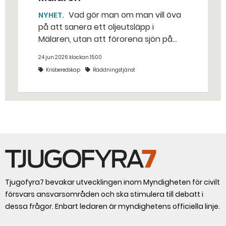
Vad gör man om man vill öva
NYHET
på att sanera ett oljeutsläpp i
Mälaren, utan att förorena sjön på
riktigt? Jo, man släpper ut popcorn i
24 jun 2026 klockan 15:00
stället. Det gjorde räddningstjänsten i
Krisberedskap
Räddningstjänst
Eskilstuna – tio kubikmeter närmare
bestämt.
Tjugofyra7 bevakar utvecklingen inom Myndigheten för civilt
försvars ansvarsområden och ska stimulera till debatt i
dessa frågor. Enbart ledaren är myndighetens officiella linje.