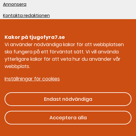
Annonsera
Kontakta redaktionen
Om webbplatsen
Kakor på tjugofyra7.se
Sociala medier
Vi använder nödvändiga kakor för att webbplatsen
ska fungera på ett förväntat sätt. Vi vill använda
Tjugofyra7 på Facebook
ytterligare kakor för att veta hur du använder vår
webbplats.
Tjugofyra7 på Instagram
Inställningar för cookies
Endast nödvändiga
Ges ut av Myndigheten för civilt försvar
Acceptera alla