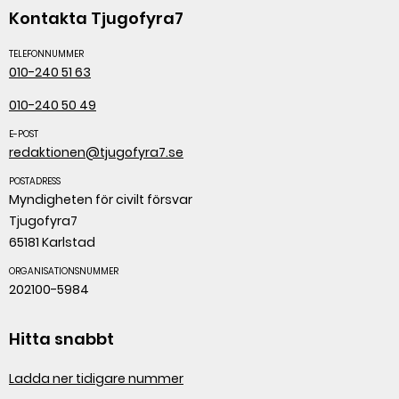
Kontakta Tjugofyra7
TELEFONNUMMER
010-240 51 63
010-240 50 49
E-POST
redaktionen@tjugofyra7.se
POSTADRESS
Myndigheten för civilt försvar
Tjugofyra7
65181 Karlstad
ORGANISATIONSNUMMER
202100-5984
Hitta snabbt
Ladda ner tidigare nummer