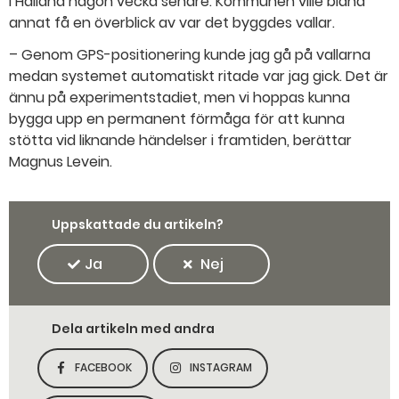
i Halland någon vecka senare. Kommunen ville bland
annat få en överblick av var det byggdes vallar.
– Genom GPS-positionering kunde jag gå på vallarna
medan systemet automatiskt ritade var jag gick. Det är
ännu på experimentstadiet, men vi hoppas kunna
bygga upp en permanent förmåga för att kunna
stötta vid liknande händelser i framtiden, berättar
Magnus Levein.
Uppskattade du artikeln?
Ja
Nej
Dela artikeln med andra
FACEBOOK
INSTAGRAM
DELA SIDAN PÅ
DELA SIDAN PÅ