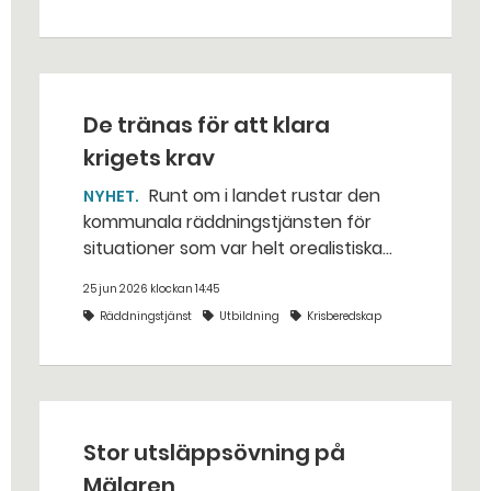
De tränas för att klara
krigets krav
Runt om i landet rustar den
NYHET
kommunala räddningstjänsten för
situationer som var helt orealistiska
för bara några år sedan — med illvilliga
25 jun 2026 klockan 14:45
bakhåll, utspridda granater och hot
Räddningstjänst
Utbildning
Krisberedskap
från livsfarliga drönare i det
traditionella uppdraget.
Stor utsläppsövning på
Mälaren