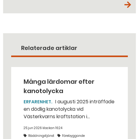
Relaterade artiklar
Många lärdomar efter
kanotolycka
I augusti 2025 inträffade
ERFARENHET
en dödlig kanotolycka vid
Västerkvarns kraftstation i
Hallstahammars kommun.
25 jun 2026 klockan 16:24
Räddningstjänst
Förebyggande