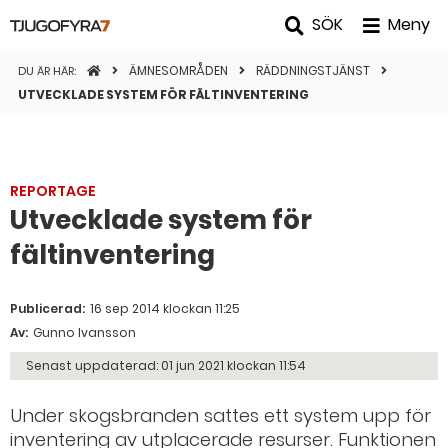
SÖK
Meny
STARTSIDAN
ÄMNESOMRÅDEN
RÄDDNINGSTJÄNST
DU ÄR HÄR:
UTVECKLADE SYSTEM FÖR FÄLTINVENTERING
REPORTAGE
Utvecklade system för
fältinventering
Publicerad:
16 sep 2014 klockan 11:25
Av:
Gunno Ivansson
Senast uppdaterad:
01 jun 2021 klockan 11:54
Under skogsbranden sattes ett system upp för
inventering av utplacerade resurser. Funktionen