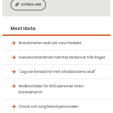
KOPIERA LÄNK
KOPIERA SIDANS LÄNK
Mest lästa
Brandchefen redo att vara förebild
Svenska brandmän hämtar lärdomar från kriget
"Jag var livrädd för mitt ofödda barns skull"
Nödbostäder för 1000 personer redo i
Kristinehamn
Chock och sorg bland personalen