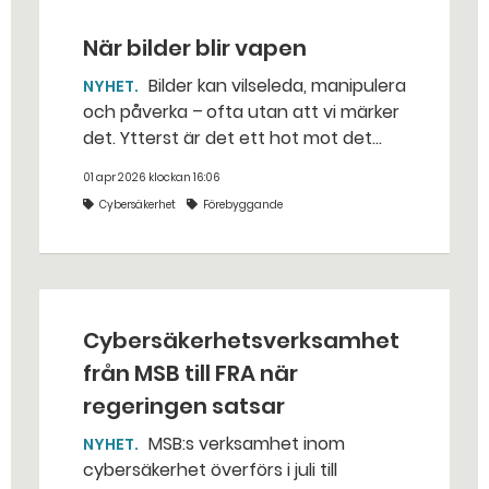
När bilder blir vapen
Bilder kan vilseleda, manipulera
NYHET
och påverka – ofta utan att vi märker
det. Ytterst är det ett hot mot det
svenska försvaret och demokratin. –
01 apr 2026 klockan 16:06
Frågan är akut, säger Magdalena
Cybersäkerhet
Förebyggande
Malm på branschorganisationen
Bildkonst Sverige.
Cybersäkerhetsverksamhet
från MSB till FRA när
regeringen satsar
MSB:s verksamhet inom
NYHET
cybersäkerhet överförs i juli till