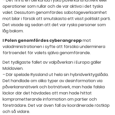
– Det finns en del kända ryska påverkansnätverk eller
operationer som rullar och de var aktiva i det tyska
valet. Dessutom genomfördes sabotageverksamhet
mot bilar i försök att smutskasta ett visst politiskt parti.
Det visade sig sedan att det var ryska personer som
låg bakom.
I Polen genomfördes cyberangrepp
mot
valadministrationen i syfte att försöka underminera
förtroendet för valets själva genomförande.
Det tydligaste fallet av valpåverkan i Europa gäller
Moldavien.
– Där spelade Ryssland ut hela sin hybridverktygslåda.
Det handlade om olika typer av desinformation via
påverkansnätverk och botnätverk, man hade falska
läckor där det hävdades att man hade hittat
komprometterande information om partier och
företrädare. Det var även fall av koordinerade röstköp
och så vidare.