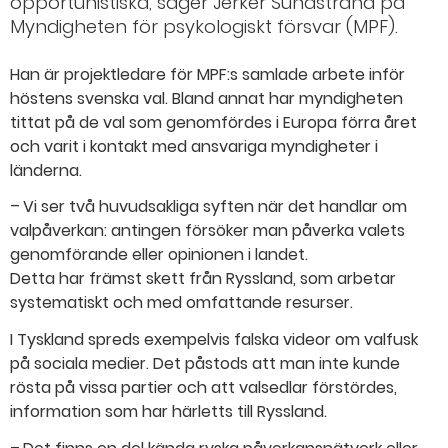
opportunistiska, säger Jerker Sundstrand på
Myndigheten för psykologiskt försvar (MPF).
Han är projektledare för MPF:s samlade arbete inför
höstens svenska val. Bland annat har myndigheten
tittat på de val som genomfördes i Europa förra året
och varit i kontakt med ansvariga myndigheter i
länderna.
– Vi ser två huvudsakliga syften när det handlar om
valpåverkan: antingen försöker man påverka valets
genomförande eller opinionen i landet.
Detta har främst skett från Ryssland, som arbetar
systematiskt och med omfattande resurser.
I Tyskland spreds exempelvis falska videor om valfusk
på sociala medier. Det påstods att man inte kunde
rösta på vissa partier och att valsedlar förstördes,
information som har härletts till Ryssland.