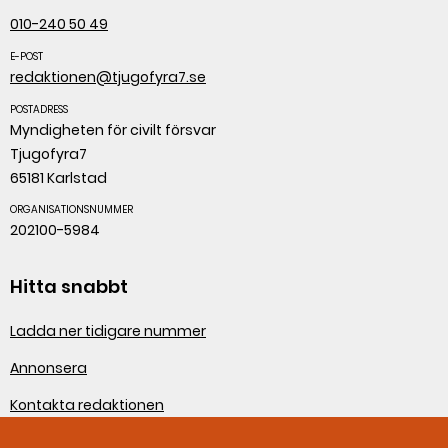
010-240 50 49
E-POST
redaktionen@tjugofyra7.se
POSTADRESS
Myndigheten för civilt försvar
Tjugofyra7
65181 Karlstad
ORGANISATIONSNUMMER
202100-5984
Hitta snabbt
Ladda ner tidigare nummer
Annonsera
Kontakta redaktionen
Om webbplatsen