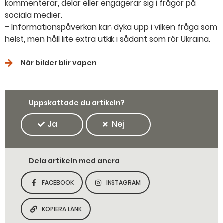
kommenterar, delar eller engagerar sig i frågor på
sociala medier.
– Informationspåverkan kan dyka upp i vilken fråga som
helst, men håll lite extra utkik i sådant som rör Ukraina.
När bilder blir vapen
Uppskattade du artikeln?
Ja
Nej
Dela artikeln med andra
FACEBOOK
INSTAGRAM
DELA SIDAN PÅ
DELA SIDAN PÅ
KOPIERA LÄNK
KOPIERA SIDANS LÄNK