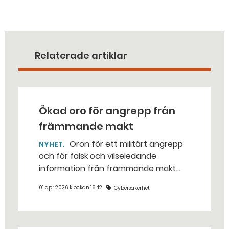
Relaterade artiklar
Ökad oro för angrepp från
främmande makt
Oron för ett militärt angrepp
NYHET
och för falsk och vilseledande
information från främmande makt
har ökat bland den svenska
01 apr 2026 klockan 16:42
Cybersäkerhet
befolkningen. Samtidigt är stödet för
det militära försvaret starkare än
någonsin.