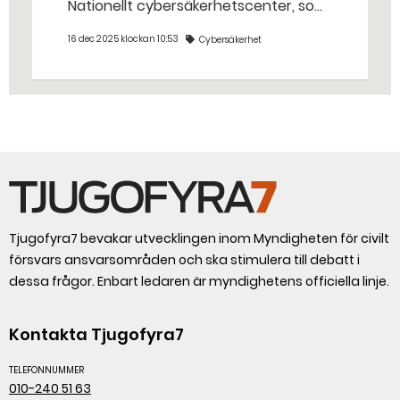
Nationellt cybersäkerhetscenter, som
tillhör Försvarets radioanstalt (FRA).
16 dec 2025 klockan 10:53
Cybersäkerhet
Det är en del av regeringens satsning
för att kraftsamla
cybersäkerhetsarbetet.
Tjugofyra7 bevakar utvecklingen inom Myndigheten för civilt
försvars ansvarsområden och ska stimulera till debatt i
dessa frågor. Enbart ledaren är myndighetens officiella linje.
Kontakta Tjugofyra7
TELEFONNUMMER
010-240 51 63