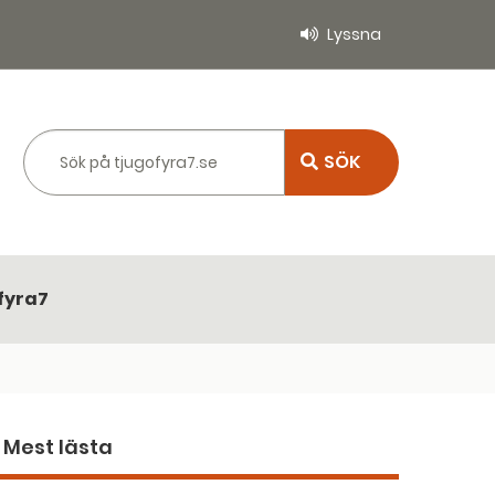
Lyssna
Sök på tjugofyra7.se
fyra7
Mest lästa