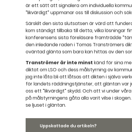
är ett sätt att signalera om individuella komm
”likvärdigt” uppmanar oss till diskussion och sö
Särskilt den sista slutsatsen är värd att funder
kom ständigt tillbaka till detta, vilka lösningar
konferensens sista föreläsare framträdde ”tä
den inledande raden i Tomas Tranströmers dikt 
oväntad glänta som bara kan hittas av den som
Tranströmer är inte minst
känd för sina me
diktat om LSO och dess målstyrning av kommun
jag inte låta bli att låtsas att dikten i själva 
för landets räddningstjänster, att gläntan var
oss ett ”likvärdigt” skydd. Och att vi under vår
på målstyrningens gåta alla varit vilse i skogen
se ljuset i gläntan.
Uppskattade du artikeln?