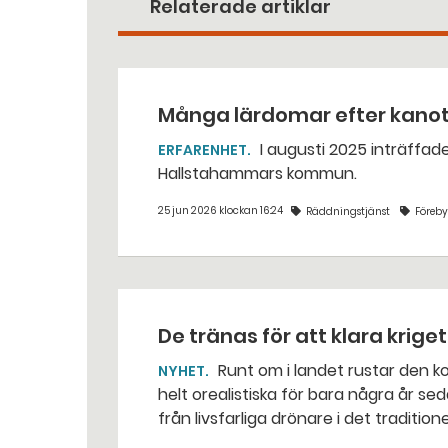
Relaterade artiklar
Många lärdomar efter kano
I augusti 2025 inträffade en dödlig kanotolycka vid Västerkvarns kraftstation i
ERFARENHET
Hallstahammars kommun.
25 jun 2026 klockan 16:24
Räddningstjänst
Föreb
De tränas för att klara krige
Runt om i landet rustar den kommunala räddningstjänsten för situationer som var
NYHET
helt orealistiska för bara några år sed
från livsfarliga drönare i det traditio