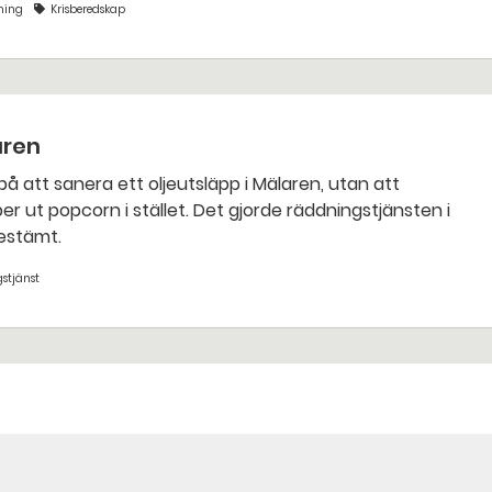
ning
Krisberedskap
aren
bestämt.
stjänst