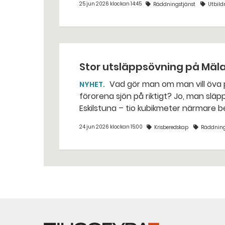
25 jun 2026 klockan 14:45
Räddningstjänst
Utbild
Stor utsläppsövning på Mäl
Vad gör man om man vill öva på att sanera ett oljeutsläpp i Mälaren, utan att
NYHET
förorena sjön på riktigt? Jo, man släpper ut popcorn i stället. Det gjorde räddningstjänsten i
Eskilstuna – tio kubikmeter närmare 
24 jun 2026 klockan 15:00
Krisberedskap
Räddning