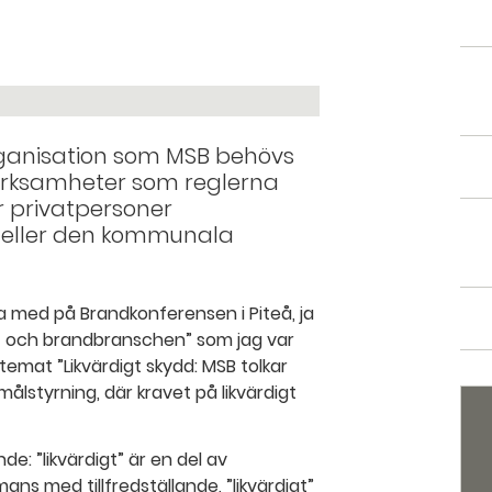
organisation som MSB behövs
 verksamheter som reglerna
r privatpersoner
r eller den kommunala
a med på Brandkonferensen i Piteå, ja
ris- och brandbranschen” som jag var
emat ”Likvärdigt skydd: MSB tolkar
målstyrning, där kravet på likvärdigt
de: ”likvärdigt” är en del av
ans med tillfredställande, ”likvärdigt”