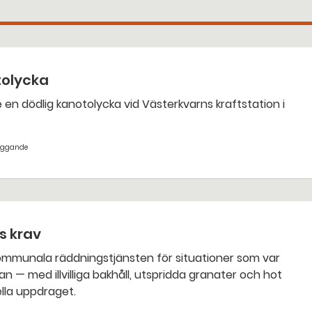
tolycka
yggande
ts krav
an — med illvilliga bakhåll, utspridda granater och hot
nella uppdraget.