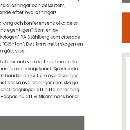
unala lösningar och dessutom,
kande efter nya lösningar!
a kring och konferensens olika delar
 finns egentligen? Som en av
nkologen” PA Ståhlberg som citerade
”Gläntan”: Det finns mitt i skogen en
 gått vilse.
taforer och vem vet hur han skulle
ernas räddningstjänst. Själv kunde
verket handlande just om nya lösningar
 just dessa nya lösningar som ska ge
a ansträngningar att hitta en lösning
. Hoppas nu att vi tillsammans börjar