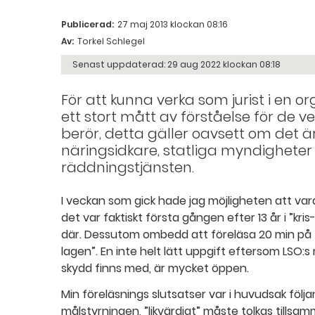
Publicerad:
27 maj 2013 klockan 08:16
Av:
Torkel Schlegel
Senast uppdaterad:
29 aug 2022 klockan 08:18
För att kunna verka som jurist i en 
ett stort mått av förståelse för de
berör, detta gäller oavsett om det ä
näringsidkare, statliga myndighete
räddningstjänsten.
I veckan som gick hade jag möjligheten att var
det var faktiskt första gången efter 13 år i ”k
där. Dessutom ombedd att föreläsa 20 min på t
lagen”. En inte helt lätt uppgift eftersom LSO:s 
skydd finns med, är mycket öppen.
Min föreläsnings slutsatser var i huvudsak följan
målstyrningen, ”likvärdigt” måste tolkas tillsamm