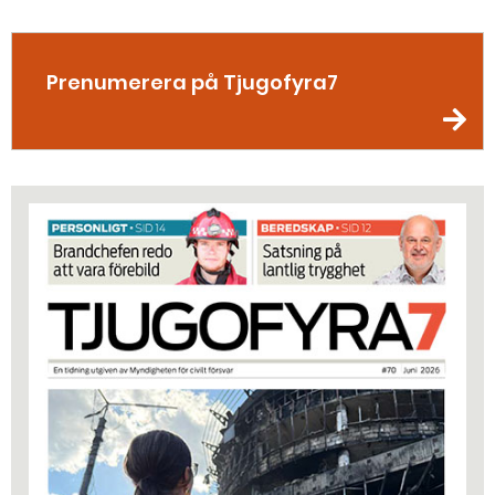
Prenumerera på Tjugofyra7