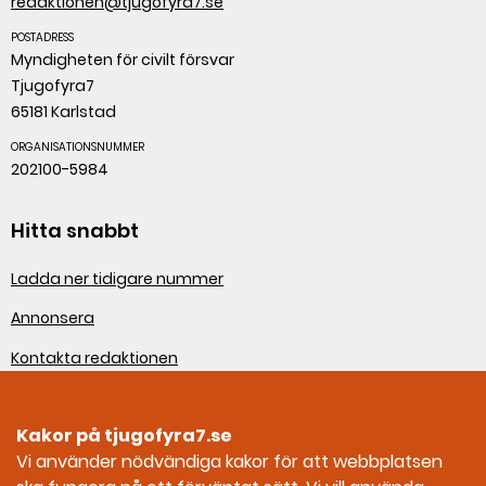
redaktionen@tjugofyra7.se
POSTADRESS
Myndigheten för civilt försvar
Tjugofyra7
65181 Karlstad
ORGANISATIONSNUMMER
202100-5984
Hitta snabbt
Ladda ner tidigare nummer
Annonsera
Kontakta redaktionen
Om webbplatsen
Kakor på tjugofyra7.se
Sociala medier
Vi använder nödvändiga kakor för att webbplatsen