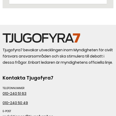
genom att 3D-printa reservdelar,
säger Susanne Norén, enhetschef vid
Livsmedelsverket.
Tjugofyra7 bevakar utvecklingen inom Myndigheten för civilt
försvars ansvarsområden och ska stimulera till debatt i
dessa frågor. Enbart ledaren är myndighetens officiella linje.
Kontakta Tjugofyra7
TELEFONNUMMER
010-240 51 63
010-240 50 49
E-POST