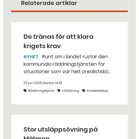
Relaterade artiklar
De tränas för att klara
krigets krav
Runt om i landet rustar den
NYHET
kommunala räddningstjänsten för
situationer som var helt orealistiska
för bara några år sedan — med illvilliga
25 jun 2026 klockan 14:45
bakhåll, utspridda granater och hot
Räddningstjänst
Utbildning
Krisberedskap
från livsfarliga drönare i det
traditionella uppdraget.
Stor utsläppsövning på
Mälaren