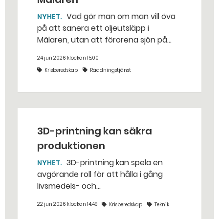
Vad gör man om man vill öva
NYHET
på att sanera ett oljeutsläpp i
Mälaren, utan att förorena sjön på
riktigt? Jo, man släpper ut popcorn i
24 jun 2026 klockan 15:00
stället. Det gjorde räddningstjänsten i
Krisberedskap
Räddningstjänst
Eskilstuna – tio kubikmeter närmare
bestämt.
3D-printning kan säkra
produktionen
3D-printning kan spela en
NYHET
avgörande roll för att hålla i gång
livsmedels- och
dricksvattenproduktionen vid kris och
22 jun 2026 klockan 14:49
Krisberedskap
Teknik
krig. – Det går att vinna mycket tid