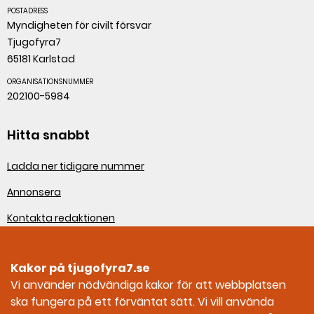
POSTADRESS
Myndigheten för civilt försvar
Tjugofyra7
65181 Karlstad
ORGANISATIONSNUMMER
202100-5984
Hitta snabbt
Ladda ner tidigare nummer
Annonsera
Kontakta redaktionen
Om webbplatsen
Kakor på tjugofyra7.se
Sociala medier
Vi använder nödvändiga kakor för att webbplatsen
ska fungera på ett förväntat sätt. Vi vill använda