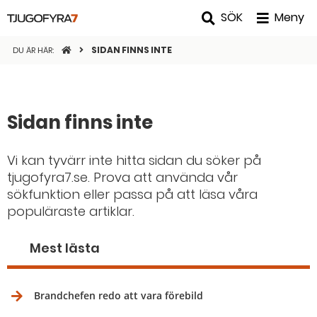
SÖK
Meny
STARTSIDAN
SIDAN FINNS INTE
DU ÄR HÄR:
Sidan finns inte
Vi kan tyvärr inte hitta sidan du söker på
tjugofyra7.se. Prova att använda vår
sökfunktion eller passa på att läsa våra
populäraste artiklar.
Mest lästa
Brandchefen redo att vara förebild