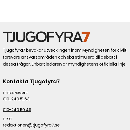
Tjugofyra7 bevakar utvecklingen inom Myndigheten för civilt
försvars ansvarsområden och ska stimulera till debatt i
dessa frågor. Enbart ledaren är myndighetens officiella linje.
Kontakta Tjugofyra7
TELEFONNUMMER
010-240 51 63
010-240 50 49
E-POST
redaktionen@tjugofyra7.se