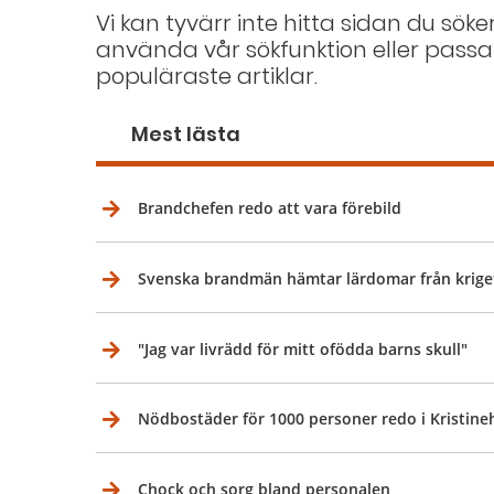
Vi kan tyvärr inte hitta sidan du söke
använda vår sökfunktion eller passa
populäraste artiklar.
Mest lästa
Brandchefen redo att vara förebild
Svenska brandmän hämtar lärdomar från krige
"Jag var livrädd för mitt ofödda barns skull"
Nödbostäder för 1000 personer redo i Kristin
Chock och sorg bland personalen