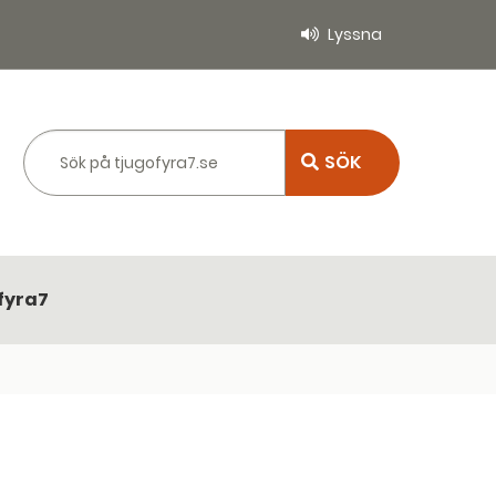
Lyssna
Sök på tjugofyra7.se
fyra7