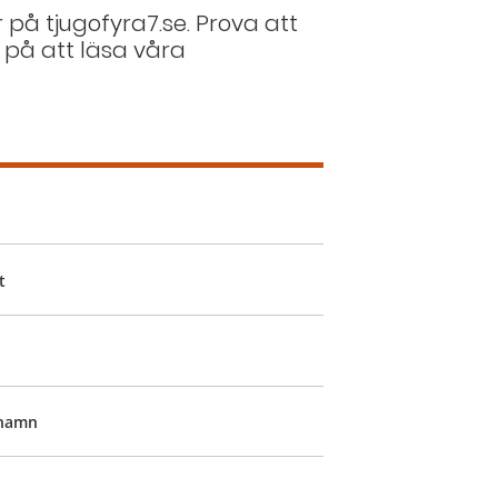
r på tjugofyra7.se. Prova att
 på att läsa våra
t
ehamn