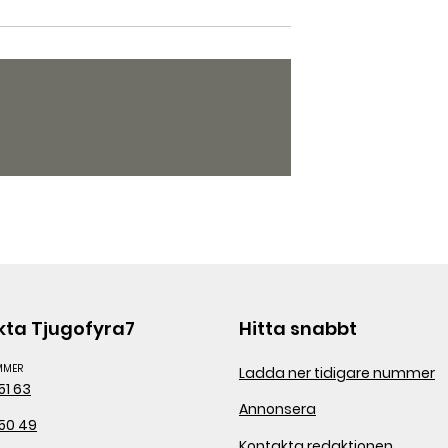
kta Tjugofyra7
Hitta snabbt
MMER
Ladda ner tidigare nummer
51 63
Annonsera
50 49
Kontakta redaktionen