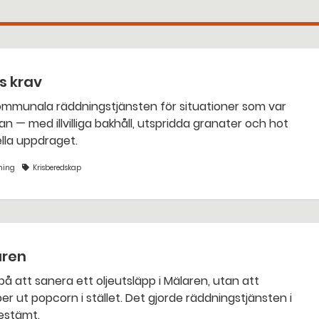
ts krav
an — med illvilliga bakhåll, utspridda granater och hot
nella uppdraget.
ning
Krisberedskap
aren
bestämt.