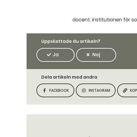
docent, institutionen för s
Uppskattade du artikeln?
Ja
Nej
Dela artikeln med andra
FACEBOOK
INSTAGRAM
KOP
DELA SIDAN PÅ
DELA SIDAN PÅ