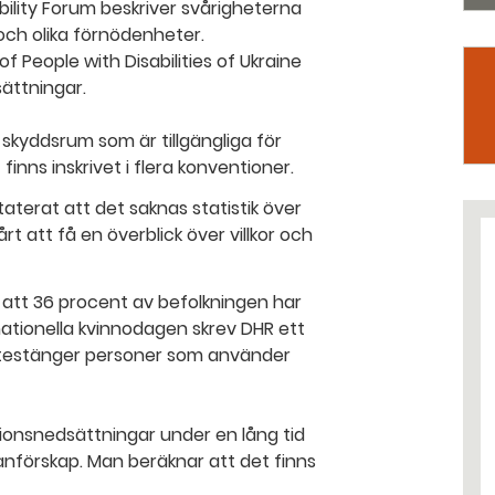
ility Forum beskriver svårigheterna
och olika förnödenheter.
People with Disabilities of Ukraine
ättningar.
 skyddsrum som är tillgängliga för
 finns inskrivet i flera konventioner.
taterat att det saknas statistik över
t att få en överblick över villkor och
 att 36 procent av befolkningen har
ationella kvinnodagen skrev DHR ett
 utestänger personer som använder
tionsnedsättningar under en lång tid
utanförskap. Man beräknar att det finns