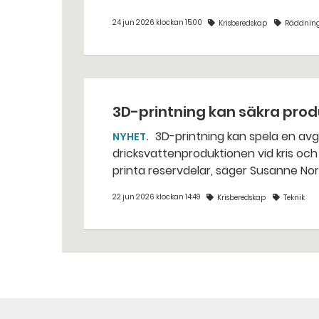
24 jun 2026 klockan 15:00
Krisberedskap
Räddning
3D-printning kan säkra pro
3D-printning kan spela en avgörande roll för att hålla i gång livsmedels- och
NYHET
dricksvattenproduktionen vid kris och krig. – Det går att vinna mycket tid gen
printa reservdelar, säger Susanne No
22 jun 2026 klockan 14:49
Krisberedskap
Teknik