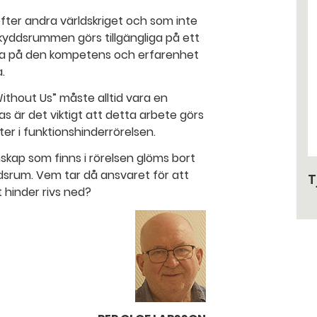
ter andra världskriget och som inte
tt skyddsrummen görs tillgängliga på ett
vara på den kompetens och erfarenhet
.
ithout Us” måste alltid vara en
 är det viktigt att detta arbete görs
er i funktionshinderrörelsen.
unskap som finns i rörelsen glöms bort
dsrum. Vem tar då ansvaret för att
T
t hinder rivs ned?