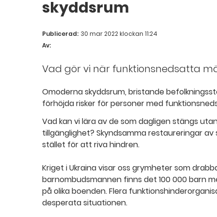
skyddsrum
Publicerad:
30 mar 2022 klockan 11:24
Av:
Vad gör vi när funktionsnedsatta män
Omoderna skyddsrum, bristande befolkningssta
förhöjda risker för personer med funktionsned
Vad kan vi lära av de som dagligen stängs uta
tillgänglighet? Skyndsamma restaureringar av s
stället för att riva hindren.
Kriget i Ukraina visar oss grymheter som drabbar
barnombudsmannen finns det 100 000 barn med
på olika boenden. Flera funktionshinderorganisa
desperata situationen.