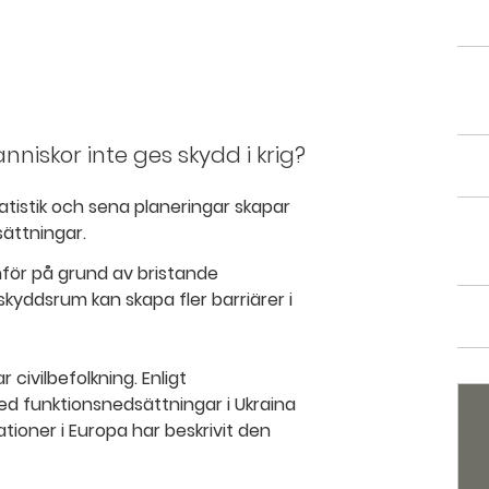
niskor inte ges skydd i krig?
tistik och sena planeringar skapar
sättningar.
nför på grund av bristande
kyddsrum kan skapa fler barriärer i
 civilbefolkning. Enligt
 funktionsnedsättningar i Ukraina
tioner i Europa har beskrivit den