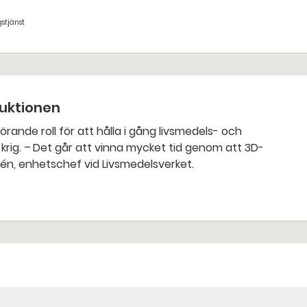
stjänst
duktionen
om att 3D-
rén, enhetschef vid Livsmedelsverket.