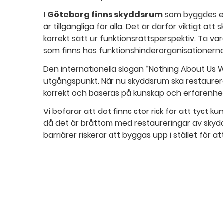
I Göteborg finns skyddsrum
som byggdes ef
är tillgängliga för alla. Det är därför viktigt a
korrekt sätt ur funktionsrättsperspektiv. Ta 
som finns hos funktionshinderorganisationerna
Den internationella slogan ”Nothing About Us W
utgångspunkt. När nu skyddsrum ska restaureras
korrekt och baseras på kunskap och erfarenhet
Vi befarar att det finns stor risk för att tyst k
då det är bråttom med restaureringar av skyd
barriärer riskerar att byggas upp i stället för at