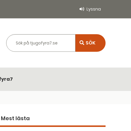
Lyssna
Sök på tjugofyra7.se
fyra7
Mest lästa