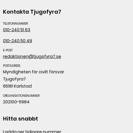
Kontakta Tjugofyra7
TELEFONNUMMER
010-240 51 63
010-240 50 49
E-POST
redaktionen@tjugofyra7.se
POSTADRESS
Myndigheten för civilt försvar
Tjugofyra7
65181 Karlstad
ORGANISATIONSNUMMER
202100-5984
Hitta snabbt
Ladda ner tidigare nummer