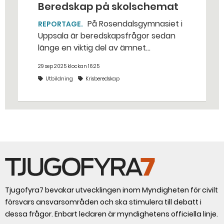
Beredskap på skolschemat
På Rosendalsgymnasiet i
REPORTAGE
Uppsala är beredskapsfrågor sedan
länge en viktig del av ämnet
samhällskunskap. – Det handlar om
29 sep 2025 klockan 16:25
att inkludera ungdomarna i
Utbildning
Krisberedskap
totalförsvaret och skapa tillit och
förståelse för vår gemensamma
försvarsvilja, säger läraren Karolina
Kalat.
Tjugofyra7 bevakar utvecklingen inom Myndigheten för civilt
försvars ansvarsområden och ska stimulera till debatt i
dessa frågor. Enbart ledaren är myndighetens officiella linje.