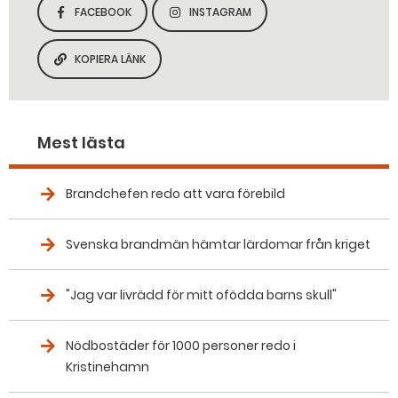
FACEBOOK
INSTAGRAM
DELA SIDAN PÅ
DELA SIDAN PÅ
KOPIERA LÄNK
KOPIERA SIDANS LÄNK
Mest lästa
Brandchefen redo att vara förebild
Svenska brandmän hämtar lärdomar från kriget
"Jag var livrädd för mitt ofödda barns skull"
Nödbostäder för 1000 personer redo i
Kristinehamn