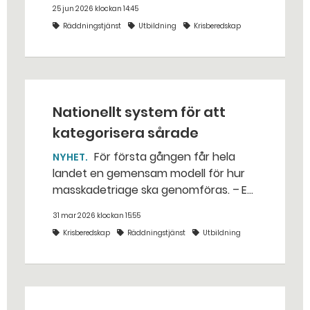
25 jun 2026 klockan 14:45
bakhåll, utspridda granater och hot
Räddningstjänst
Utbildning
Krisberedskap
från livsfarliga drönare i det
traditionella uppdraget.
Nationellt system för att
kategorisera sårade
För första gången får hela
NYHET
landet en gemensam modell för hur
masskadetriage ska genomföras. – Ett
enhetligt system gör att det blir
31 mar 2026 klockan 15:55
patientsäkrare, säger Jan Andersson,
Krisberedskap
Räddningstjänst
Utbildning
utredare på Socialstyrelsen.