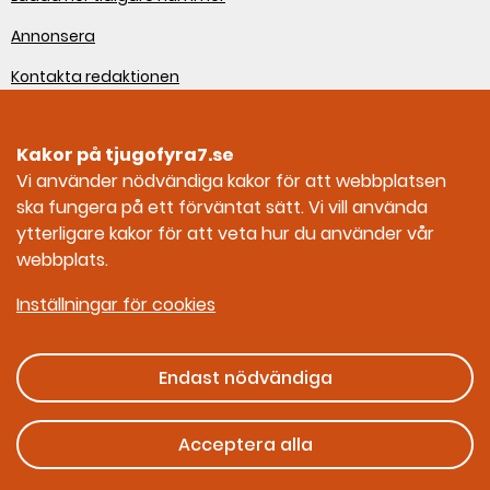
Annonsera
Kontakta redaktionen
Om webbplatsen
Kakor på tjugofyra7.se
Sociala medier
Vi använder nödvändiga kakor för att webbplatsen
ska fungera på ett förväntat sätt. Vi vill använda
Tjugofyra7 på Facebook
ytterligare kakor för att veta hur du använder vår
webbplats.
Tjugofyra7 på Instagram
Inställningar för cookies
Endast nödvändiga
Ges ut av Myndigheten för civilt försvar
Acceptera alla