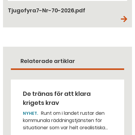
Tjugofyra7-Nr-70-2026.pdf
Relaterade artiklar
De tränas för att klara
krigets krav
Runt om i landet rustar den
NYHET
kommunala räddningstjänsten för
situationer som var helt orealistiska
för bara några år sedan — med illvilliga