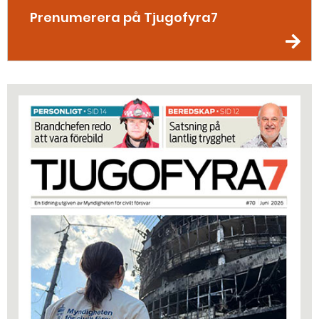
Prenumerera på Tjugofyra7