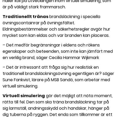
håller koll på utvecklingen inom virtuell simulering, som
är på väldigt stark frammarsch.
Traditionellt tränas
brandsläckning i speciella
övningscontainrar på övningsfältet.
Eldningsbestämmelser och säkerhetsregler avgör hur
mycket som kan eldas och var branden kan placeras.
– Det medför begränsningar i eldens och rökens
egenskaper och beteenden, som inte kan jämfört med
en verklig brand, säger Cecilia Hammar Wijkmark
– Det är intressant att fråga sig hur realistisk en
traditionell brandsläckningsövning egentligen är? säger
Sune Fankvist, lärare på MSB Sandö, som arbetar med
virtuell simulering.
Virtuell simulering
gör det möjligt att nöta moment,
rätta till fel. Den som ska träna brandsläckning tar på
sig larmställ, andningsskydd och handskar, hänger på
dig tuberna på ryggen. Det enda som tillkommer är ett