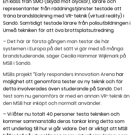
En klass från SMO (skydd mot olyckor), lärare och
representanter från räddningstjänster testade att
träna brandsläckning med VR-teknik (virtual reality) i
Sandö. Samtidigt testade lärare från polisutbildningen i
Umeå tekniken för att öva brottsplatsutredning.
– Det här är första gången man testar de här
systemen i Europa på det sätt vi gör med så många
brandstuderande, säger Cecilia Hammar Wijkmark på
MSB i Sandö.
MSBs projekt ”Early responders Innovation Arena
har
möjlighet att genomföra tester av ny teknik och för
detta involverades även studerande på Sandö
. Det
test som nu genomförs är med en annan VR-teknik än
den MSB har inköpt och normalt använder.
– Vi låter nu totalt 40 personer testa tekniken och
kommer sammanställa deras tankar kring detta som
ett underlag till hur vi går vidare. Det är viktigt att MSB