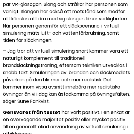
par VR-glasögon. Slang och strålrör har personen som
vanligt. Slangen har också ett motstånd som medför
att känslan att dra med sig slangen liknar verkligheten.
När personen genomför ett släckscenario i
virtuell
simulering mäts luft- och vattenförbrukning, samt
tiden för släckningen.
– Jag tror att virtuell simulering snart kommer vara ett
naturligt komplement till traditionell
brandsläckningsträning, eftersom tekniken utvecklas i
snabb takt. Simuleringen av
branden och släckmedlets
påverkan på den blir mer och mer realistisk. Det
kommer inom vissa avsnitt innebära mer realistiska
övningar än vi i dag kan åstadkomma på övningsfälten,
säger Sune Fankvist.
Gensvaret från testet
har varit positivt. I en enkät är
en övervägande majoritet positiv eller mycket positiv
till en generellt ökad användning av virtuell simulering i
utbildningen.