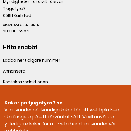
Myndigheten för civilt försvar
Tjugofyra7
65181 Karlstad
ORGANISATIONSNUMMER
202100-5984
Hitta snabbt
Ladda ner tidigare nummer
Annonsera
Kontakta redaktionen
Om webbplatsen
Kakor på tjugofyra7.se
Sociala medier
Vi använder nödvändiga kakor för att webbplatsen
ska fungera på ett förväntat sätt. Vi vill använda
Tjugofyra7 på Facebook
ytterligare kakor för att veta hur du använder vår
webbplats.