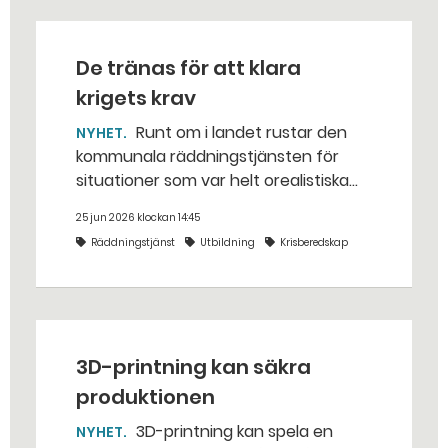
De tränas för att klara
krigets krav
Runt om i landet rustar den
NYHET
kommunala räddningstjänsten för
situationer som var helt orealistiska
för bara några år sedan — med illvilliga
25 jun 2026 klockan 14:45
bakhåll, utspridda granater och hot
Räddningstjänst
Utbildning
Krisberedskap
från livsfarliga drönare i det
traditionella uppdraget.
3D-printning kan säkra
produktionen
3D-printning kan spela en
NYHET