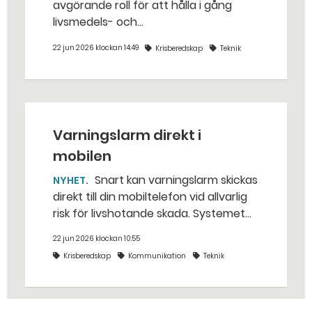
avgörande roll för att hålla i gång
livsmedels- och
dricksvattenproduktionen vid kris och
22 jun 2026 klockan 14:49
Krisberedskap
Teknik
krig. – Det går att vinna mycket tid
genom att 3D-printa reservdelar,
säger Susanne Norén, enhetschef vid
Livsmedelsverket.
Varningslarm direkt i
mobilen
Snart kan varningslarm skickas
NYHET
direkt till din mobiltelefon vid allvarlig
risk för livshotande skada. Systemet
heter SE-Alert och är snabbare än
22 jun 2026 klockan 10:55
sms.
Krisberedskap
Kommunikation
Teknik