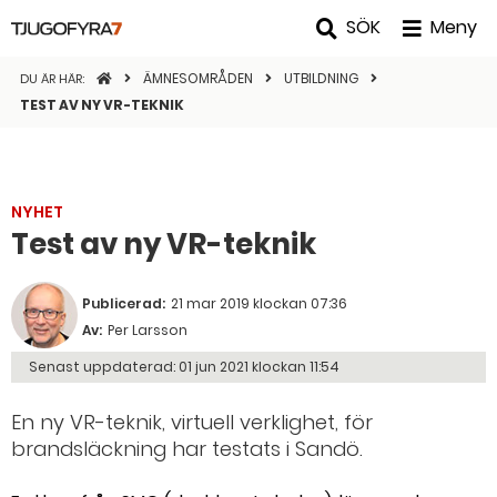
SÖK
Meny
STARTSIDAN
ÄMNESOMRÅDEN
UTBILDNING
DU ÄR HÄR:
TEST AV NY VR-TEKNIK
NYHET
Test av ny VR-teknik
Publicerad:
21 mar 2019 klockan 07:36
Av:
Per Larsson
Senast uppdaterad:
01 jun 2021 klockan 11:54
En ny VR-teknik, virtuell verklighet, för
brandsläckning har testats i Sandö.